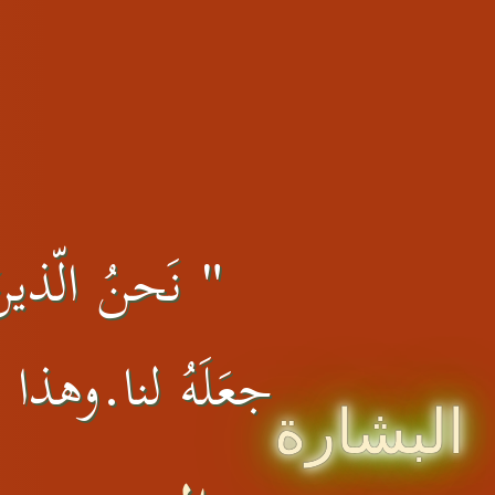
" نَحنُ الّذينَ 
جعَلَهُ لنا.وهذا ال
البشارة