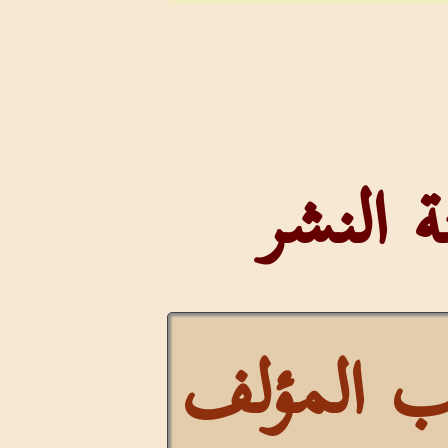
النشر
 المؤلف