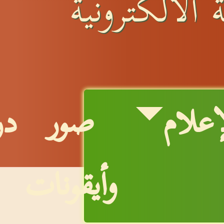
 الالكترونية
إعلام
صور
در
وأيقونات