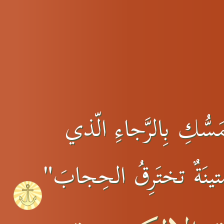
سُّكِ بِالرَّجاءِ الّذي
 متينَةٌ تختَرِقُ الحِجابَ"