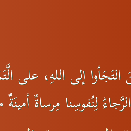
التَجَأوا إلى اللهِ، على الَّتَمَ
رَّجاءُ لِنُفوسِنا مِرساةٌ أمينَةٌ