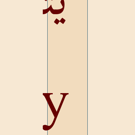
يتحف
bly