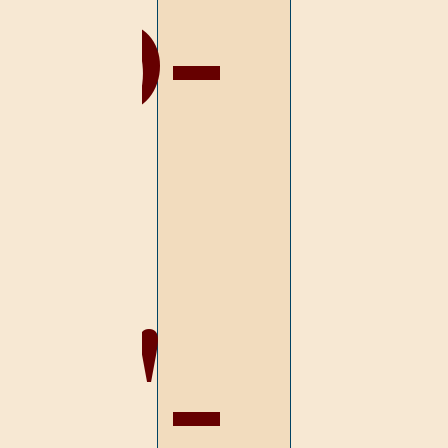
oo-
as'-