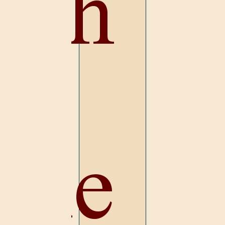
ugh
the