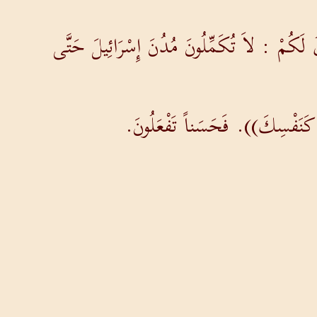
ُ لَكُمْ : لاَ تُكَمِّلُونَ مُدُنَ إِسْرَائِيلَ حَتَّى
 كَنَفْسِكَ)). فَحَسَناً تَفْعَلُونَ.
 السَّبْعُ الضَّرَبَاتُ الأَخِيرَةُ، لأَنْ بِهَا
َذِي فِي الْكِتَابِ وَالْخِتَانِ تَتَعَدَّى