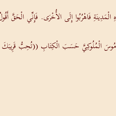
الْمَدِينَةِ فَاهْرُبُوا إِلَى الأُخْرَى. فَإِنِّي الْحَقَّ أَقُول
النَّامُوسَ الْمُلُوكِيَّ حَسَبَ الْكِتَابِ ((تُحِبُّ قَرِيبَكَ
ي السَّمَاءِ عَظِيمَةً وَعَجِيبَةً: سَبْعَةَ مَلاَئِكَةٍ مَعَهُمُ
الرُّوحِ فَلاَ تُكَمِّلُوا شَهْوَةَ الْجَسَدِ.
ِنَ الطَّبِيعَةِ وَهِيَ تُكَمِّلُ النَّامُوسَ تَدِينُكَ أَنْتَ الّ