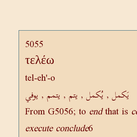
5055
τελέω
tel-eh'-o
يَكمل , يُكمل , يتم , يتمم , يوفي
From
G5056
; to
end
that is
c
execute
conclude
6