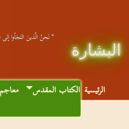
" نَحنُ الّذينَ التَجَأوا إلى الل
البشارة
الرئيسية
الكتاب المقدس
معاجم 