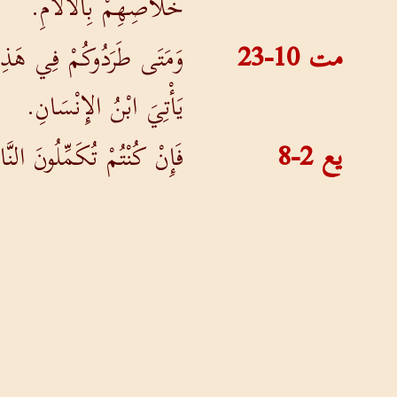
خَلاَصِهِمْ بِالآلاَمِ.
مت 10-23
وَمَتَى طَرَدُوكُمْ فِي هَذِهِ 
يَأْتِيَ ابْنُ الإِنْسَانِ.
يع 2-8
فَإِنْ كُنْتُمْ تُكَمِّلُونَ 
رؤ 15-1
ثُمَّ رَأَيْتُ آيَةً أُخْرَى فِ
أُكْمِلَ غَضَبُ اللهِ.
غل 5-16
وَإِنَّمَا أَقُولُ: اسْلُكُوا بِ
رو 2-27
وَتَكُونُ الْغُرْلَةُ الَّتِي م