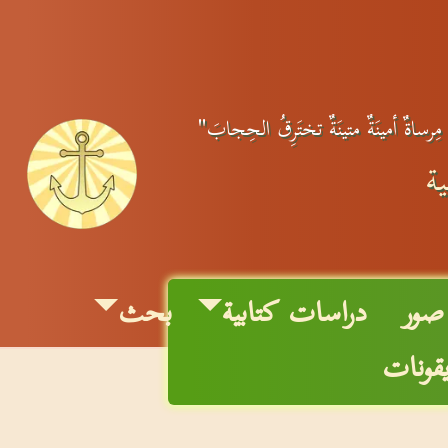
 مِرساةٌ أمينَةٌ متينَةٌ تختَرِقُ الحِجابَ"
ة
صور
دراسات كتابية
بحث
يقونات