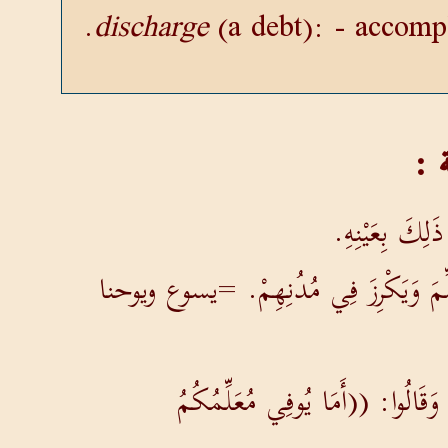
discharge
(a debt): - accompl
َلِكَ بِعَيْنِهِ.
ِيُعَلِّمَ وَيَكْرِزَ فِي مُدُنِهِمْ. =يسوع ويوحنا
 وَقَالُوا: ((أَمَا يُوفِي مُعَلِّمُكُمُ