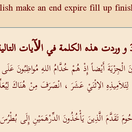
ish make an end expire fill up fini
نَ الْجِزْيَةَ أَيْضاً إِذْ هُمْ خُدَّامُ اللهِ مُواظِبُونَ عَلَى ذ
رَهُ لِتَلاَمِيذِهِ الاِثْنَيْ عَشَرَ ، انْصَرَفَ مِنْ هُنَاكَ ل
حُومَ تَقَدَّمَ الَّذِينَ يَأْخُذُونَ الدِّرْهَمَيْنِ إِلَى بُطْرُسَ