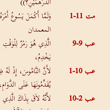
الدِّرْهَمَيْنِ؟))
مت 11-1
وَلَمَّا أَكْمَلَ يَسُوعُ أَمْ
المعمدان
عب 9-9
الَّذِي هُوَ رَمْزٌ لِلْوَقْتِ 
يَخْدِمُ،
عب 10-1
لأَنَّ النَّامُوسَ، إِذْ لَهُ ظِ
يُقَدِّمُونَهَا عَلَى الدَّوَامِ،
عب 2-10
لأَنَّهُ لاَقَ بِذَاكَ الَّذِي م