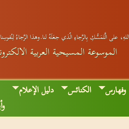
هِ، على الَّتَمَسُّكِ بِالرَّجاءِ الّذي جعَلَهُ لنا.وهذا الرَّجاءُ لِنُفوسِنا
الموسوعة المسيحية العربية الالكتروني
وفهارس
الكنائس
دليل الإعلام
وأ