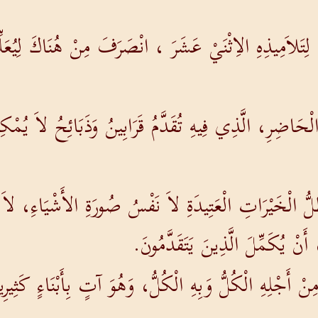
رَهُ لِتَلاَمِيذِهِ الاِثْنَيْ عَشَرَ ، انْصَرَفَ مِنْ هُنَاكَ ل
الْحَاضِرِ، الَّذِي فِيهِ تُقَدَّمُ قَرَابِينُ وَذَبَائِحُ لاَ يُم
لُّ الْخَيْرَاتِ الْعَتِيدَةِ لاَ نَفْسُ صُورَةِ الأَشْيَاءِ، لاَ يَ
 أَنْ يُكَمِّلَ الَّذِينَ يَتَقَدَّمُونَ.
ِنْ أَجْلِهِ الْكُلُّ وَبِهِ الْكُلُّ، وَهُوَ آتٍ بِأَبْنَاءٍ كَثِي