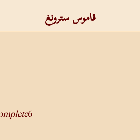
قاموس سترونغ
omplete
6