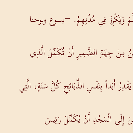
ِيُعَلِّمَ وَيَكْرِزَ فِي مُدُنِهِمْ. =يسوع ويوحنا
ْكِنُ مِنْ جِهَةِ الضَّمِيرِ أَنْ تُكَمِّلَ الَّذِي
قْدِرُ أَبَداً بِنَفْسِ الذَّبَائِحِ كُلَّ سَنَةٍ، الَّتِي
رِينَ إِلَى الْمَجْدِ أَنْ يُكَمِّلَ رَئِيسَ