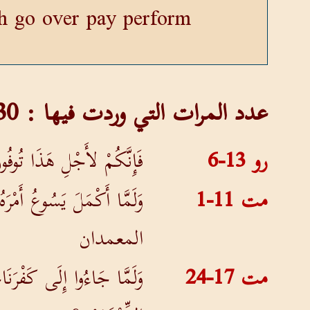
sh go over pay perform.
عدد المرات التي وردت فيها : 30 و وردت هذه الكلمة في اﻵيات التالية :
رو 13-6
فَإِنَّكُمْ لأَجْلِ هَذَا تُوفُو
مت 11-1
وَلَمَّا أَكْمَلَ يَسُوعُ أَمْ
المعمدان
مت 17-24
وَلَمَّا جَاءُوا إِلَى كَفْرَنَا