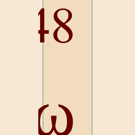
5048
όω