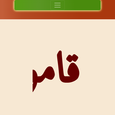
قاموس