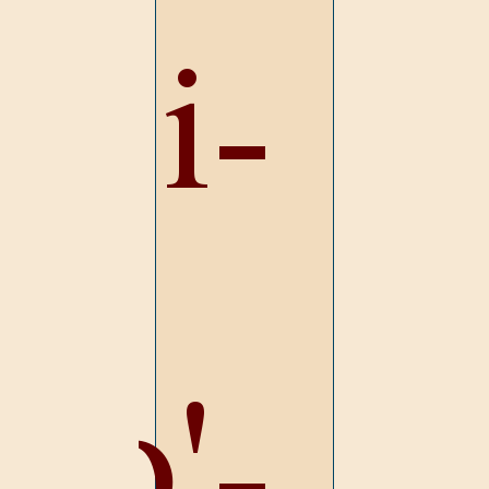
i-
o'-