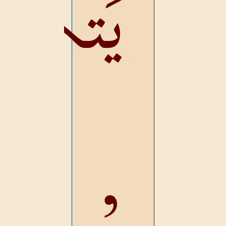
يَتكم
,