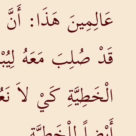
عَالِمِينَ هَذَا: أَنَّ إِن
قَدْ صُلِبَ مَعَهُ لِيُ
الْخَطِيَّةِ كَيْ لاَ نَعُو
أَيْضاً لِلْخَطِيَّةِ.