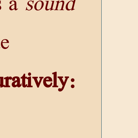
s a
sound
de
uratively: