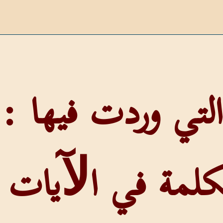
لمة في اﻵيات الت