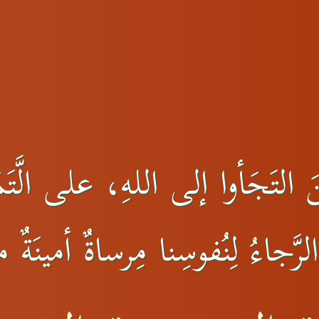
التَجَأوا إلى اللهِ، على الَّتَمَ
رَّجاءُ لِنُفوسِنا مِرساةٌ أمينَةٌ