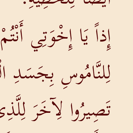
إِذاً يَا إِخْوَتِي أَنْتُمْ
لِلنَّامُوسِ بِجَسَدِ ا
تَصِيرُوا لِآخَرَ لِلَّذِ