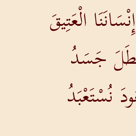
ْسَانَنَا الْعَتِيقَ
بْطَلَ جَسَدُ
دَ نُسْتَعْبَدُ