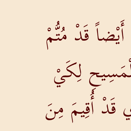
 أَيْضاً قَدْ مُتُّمْ
لْمَسِيحِ لِكَيْ
ي قَدْ أُقِيمَ مِنَ