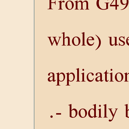
From
G49
whole) us
applicatio
- bodily 