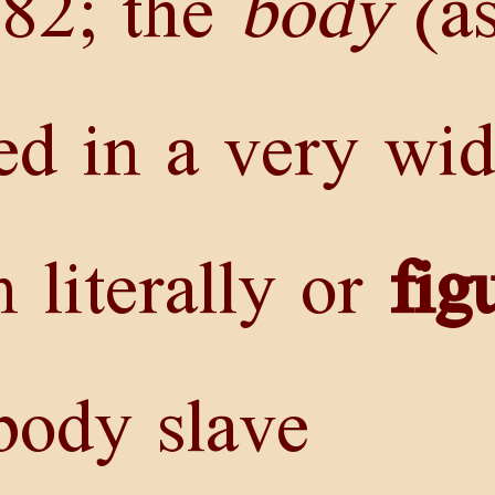
82
; the
body
(a
ed in a very wi
n literally or
fig
body slave.