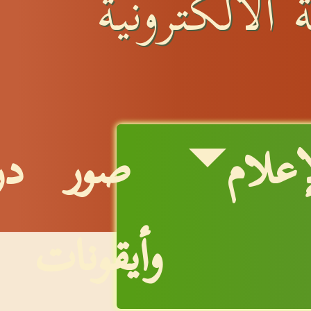
 الالكترونية
إعلام
صور
در
وأيقونات