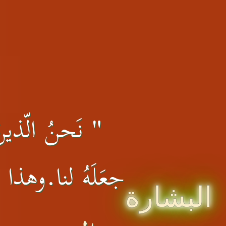
" نَحنُ الّذينَ 
جعَلَهُ لنا.وهذا ال
البشارة