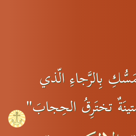
سُّكِ بِالرَّجاءِ الّذي
 متينَةٌ تختَرِقُ الحِجابَ"