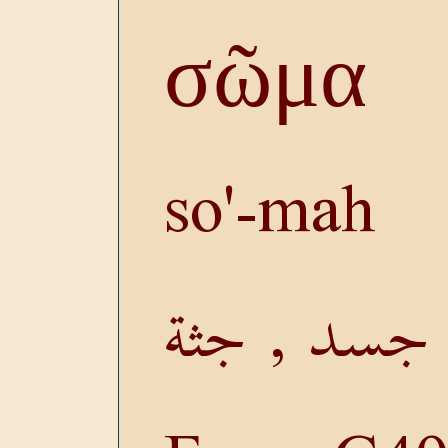
σῶμα
so'-mah
جسد , جثة