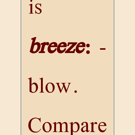
is
breeze
:
-
blow.
Compare