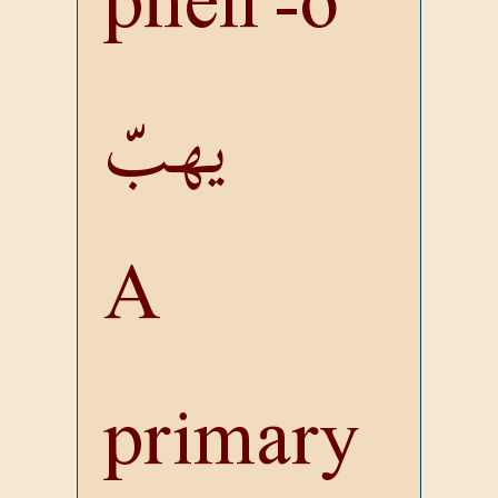
pneh'-o
يهبّ
A
primary