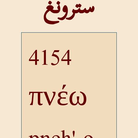
سترونغ
4154
πνέω