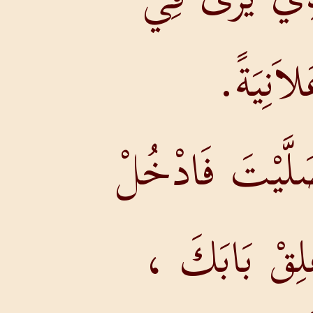
اَنِيَةً.
َلَّيْتَ فَادْخُلْ
لِقْ بَابَكَ ،