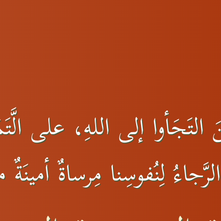
التَجَأوا إلى اللهِ، على الَّتَمَ
رَّجاءُ لِنُفوسِنا مِرساةٌ أمينَةٌ