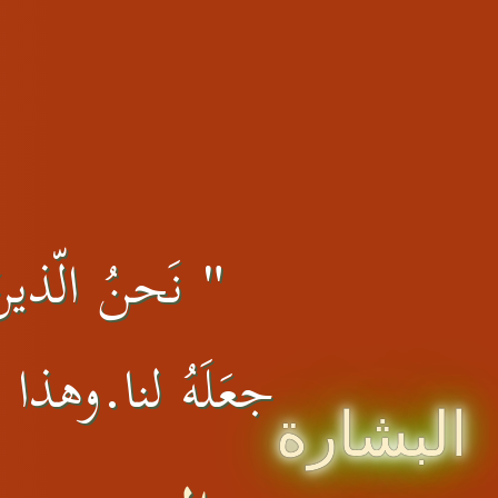
" نَحنُ الّذينَ 
جعَلَهُ لنا.وهذا ال
البشارة