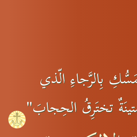
سُّكِ بِالرَّجاءِ الّذي
 متينَةٌ تختَرِقُ الحِجابَ"