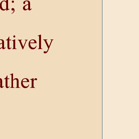
d; a
atively
ather