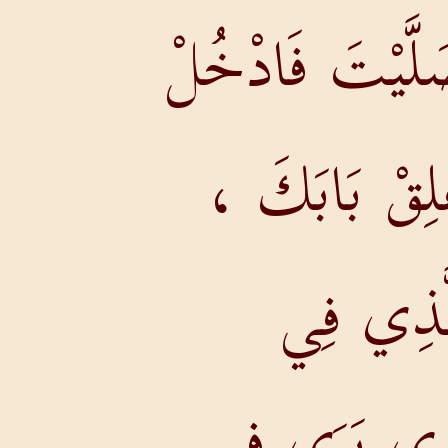
َلَّيْتَ فَادْخُلْ
لِقْ بَابَكَ ،
لَّذِي فِي
َّذِي يَرَى فِي