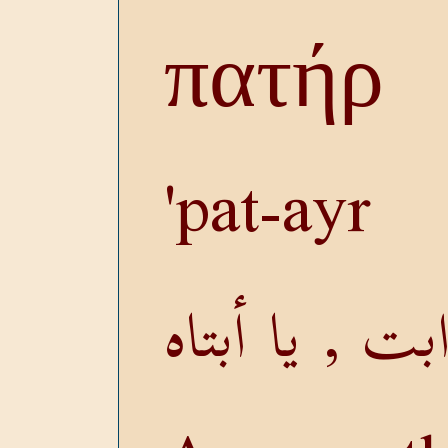
πατήρ
pat-ayr'
بت , يا أبتاه