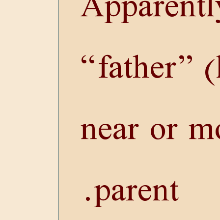
Apparentl
father
(l
near or mo
parent.