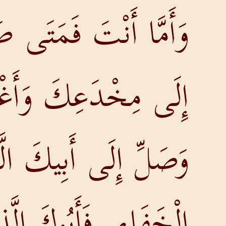
وَأَمَّا أَنْتَ فَمَتَى ص
إِلَى مِخْدَعِكَ وَأَغْ
وَصَلِّ إِلَى أَبِيكَ ا
الْخَفَاءِ. فَأَبُوكَ ال