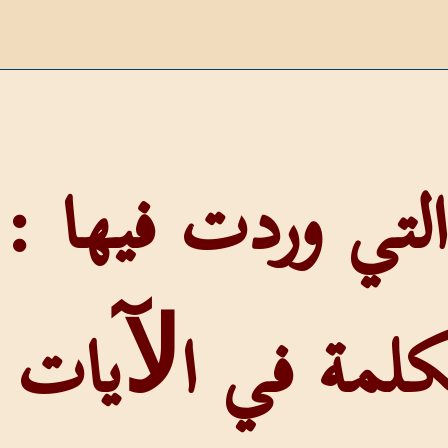
لمة في اﻵيات الت