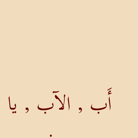
أَب , الآب , يا ا