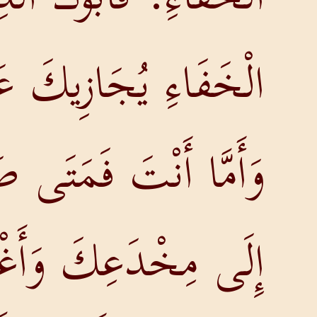
الْخَفَاءِ يُجَازِيكَ عَل
وَأَمَّا أَنْتَ فَمَتَى ص
إِلَى مِخْدَعِكَ وَأَغْ