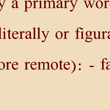
y a primary wor
iterally or figur
re remote): - f