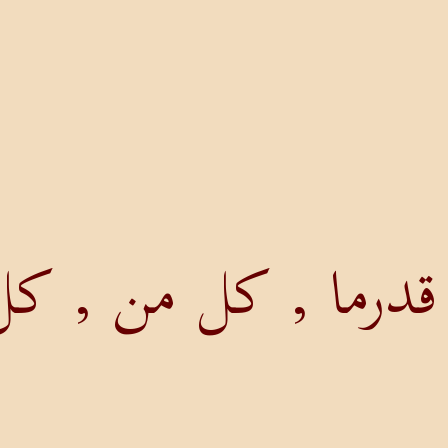
 قدرما , كل من , كل