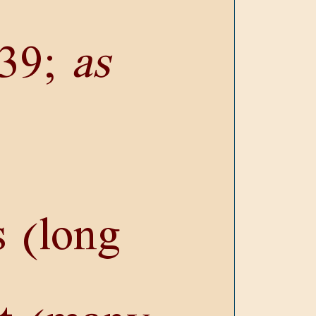
39
;
as
s (long