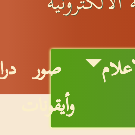
الالكترونية
إعلام
صور
درا
وأيقونات