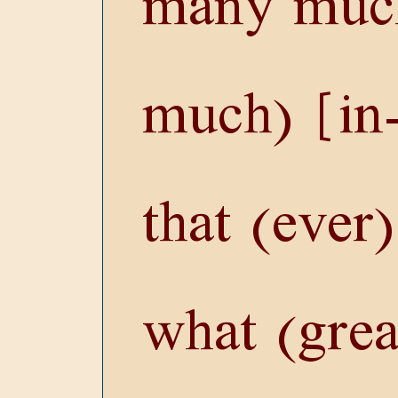
many much
much) [in
that (ever
what (grea