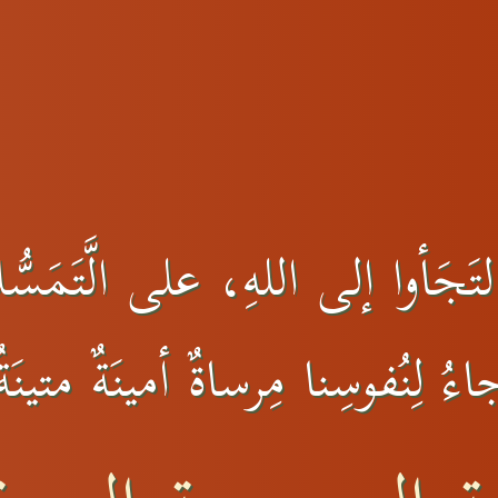
َجَأوا إلى اللهِ، على الَّتَمَسُّك
اءُ لِنُفوسِنا مِرساةٌ أمينَةٌ متي