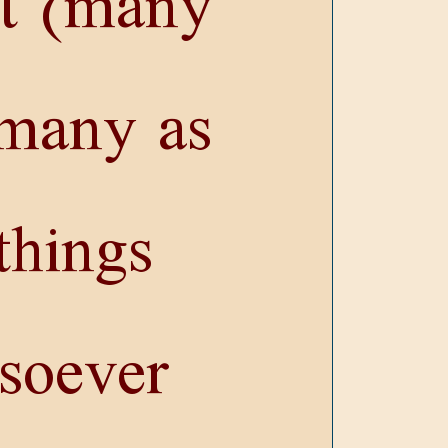
t (many
 many as
things
esoever