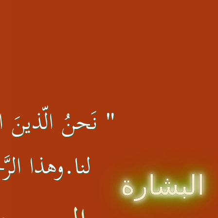
" نَحنُ الّذينَ الت
لنا.وهذا الرَّج
البشارة