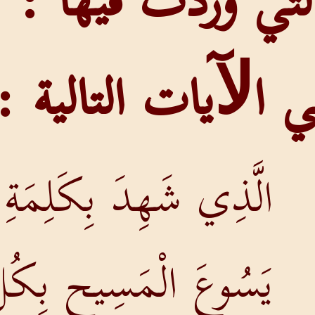
 اﻵيات التالية :
الَّذِي شَهِدَ بِكَلِمَةِ ا
يَسُوعَ الْمَسِيحِ بِكُلّ