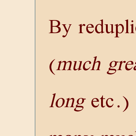
By redupl
(
much
gre
long
etc.)