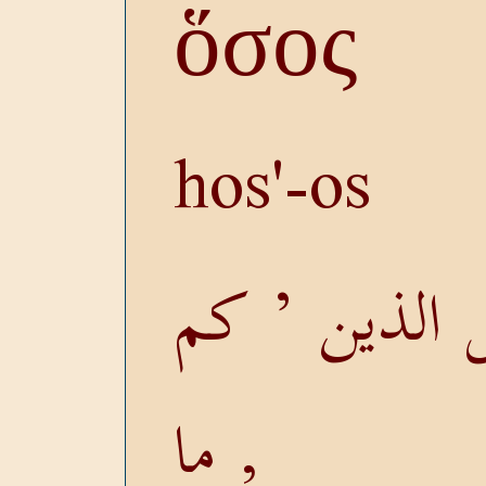
ὅσος
hos'-os
 الذين ’ كم
, ما