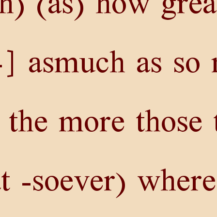
) (as) how grea
-] asmuch as so
) the more those 
t -soever) wher