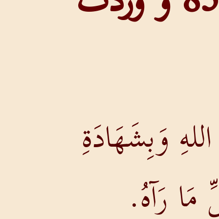
عدد المرات التي وردت فيها : 85 و وردت
للهِ وَبِشَهَادَةِ
ِ مَا رَآهُ.