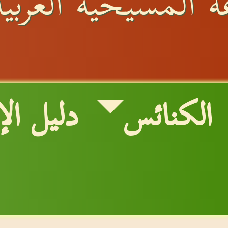
 المسيحية العربية 
الكنائس
دليل ال