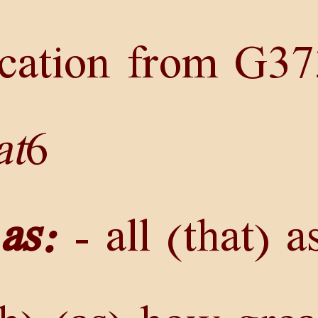
ication from
G37
at
6
as:
- all (that) a