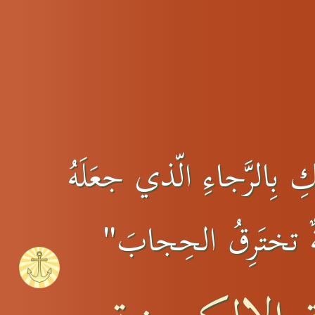
ِ بِالرَّجاءِ الّذي جعَلَهُ
نَةٌ تختَرِقُ الحِجابَ"