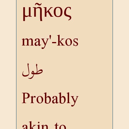
μῆκος
may'-kos
طول
Probably
akin to