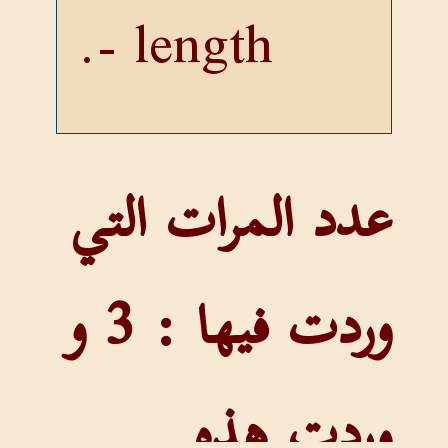
- length.
عدد المرات التي
وردت فيها : 3 و
وردت هذه