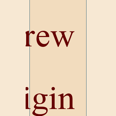
ebrew
origin