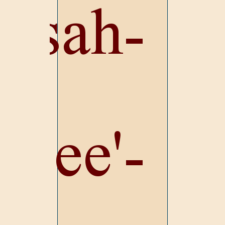
sah-
ee'-