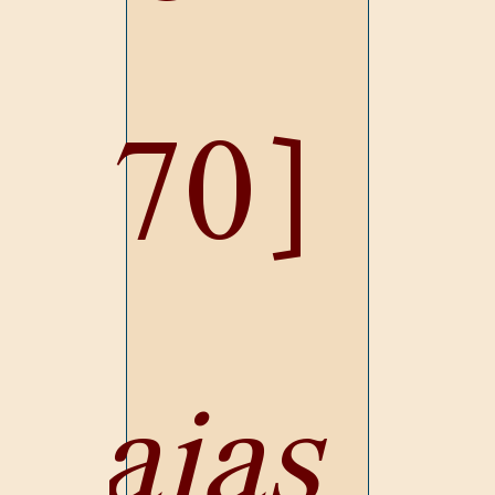
470];
saias