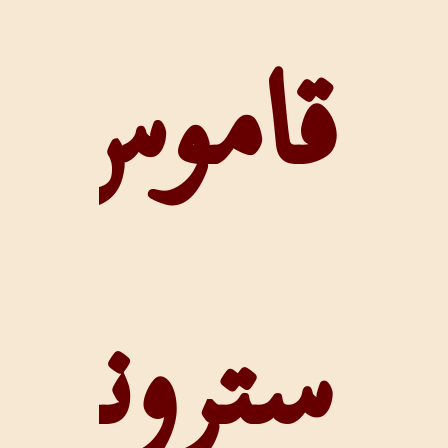
قاموس
سترونغ