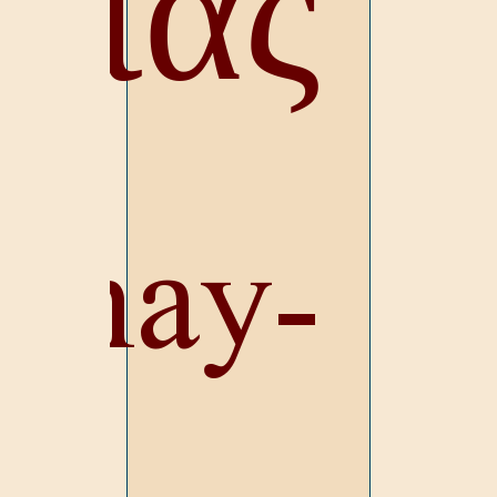
ΐ́ας
hay-