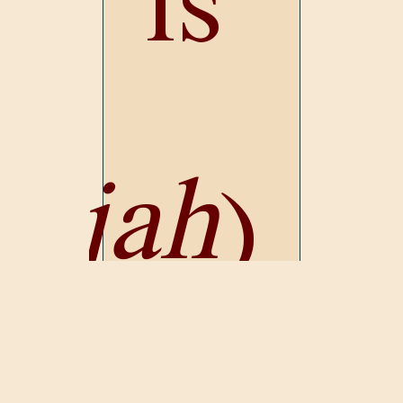
is
hajah
)