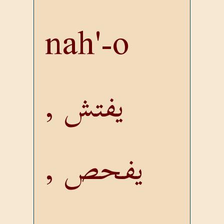
nah'-o
يفتش ,
يفحص ,