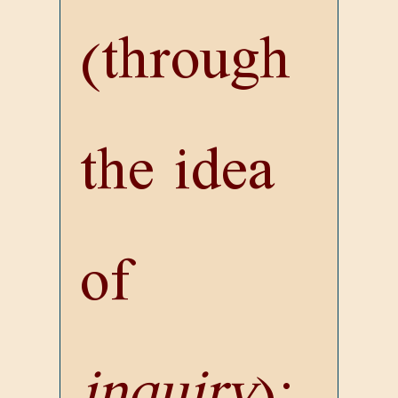
(through
the idea
of
inquiry
);