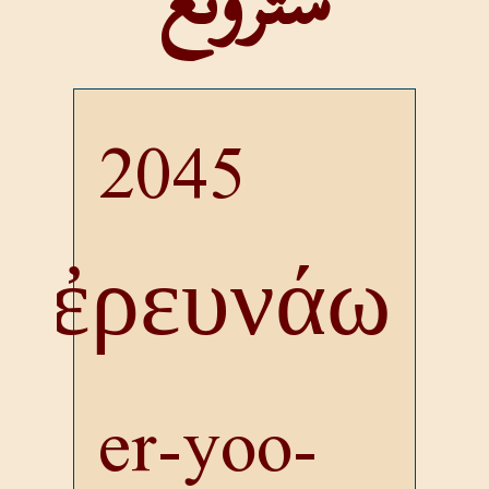
سترونغ
2045
ἐρευνάω
er-yoo-