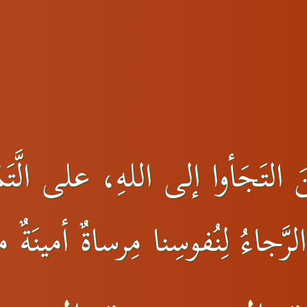
التَجَأوا إلى اللهِ، على الَّتَمَ
رَّجاءُ لِنُفوسِنا مِرساةٌ أمينَةٌ