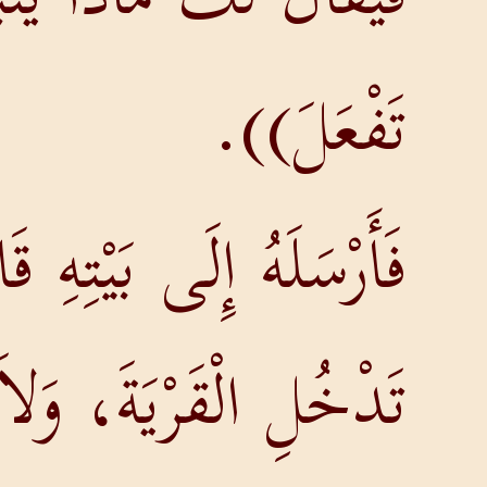
تَفْعَلَ)).
فَأَرْسَلَهُ إِلَى بَيْتِهِ 
تَدْخُلِ الْقَرْيَةَ، وَل