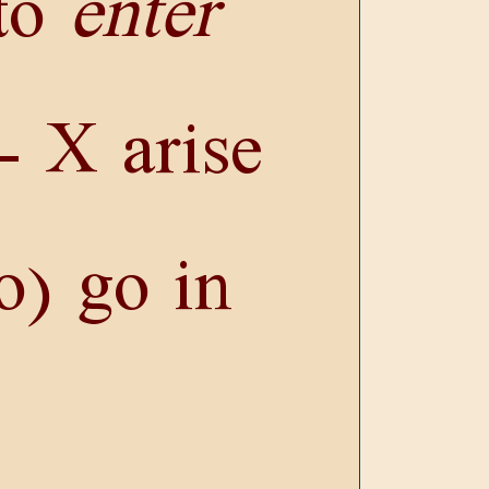
 to
enter
 - X arise
o) go in