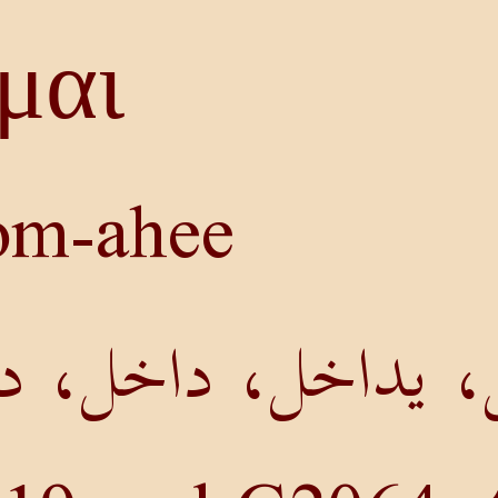
ομαι
hom-ahee
، يداخل، داخل، د