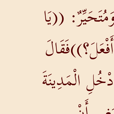
َمُتَحَيِّرٌ: ((يَا
أَفْعَلَ؟))فَقَالَ
ْخُلِ الْمَدِينَةَ
بَغِي أَنْ