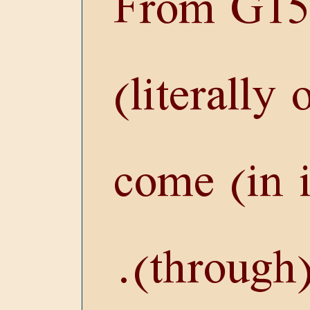
From
G15
(literally 
come (in i
(through)