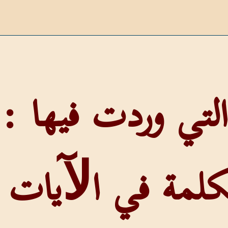
لمة في اﻵيات الت