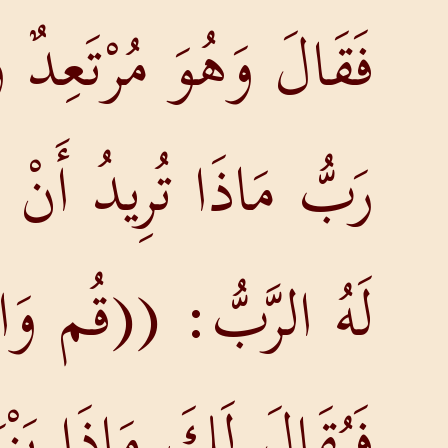
فَقَالَ وَهُوَ مُرْتَعِدٌ و
رَبُّ مَاذَا تُرِيدُ أَنْ 
لَهُ الرَّبُّ: ((قُم وَاد
فَيُقَالَ لَكَ مَاذَا يَنْ