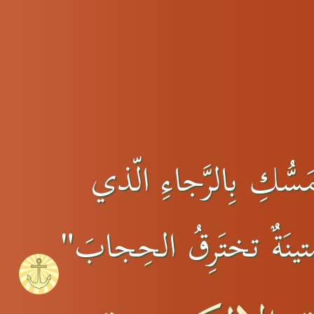
سُّكِ بِالرَّجاءِ الّذي
 متينَةٌ تختَرِقُ الحِجابَ"