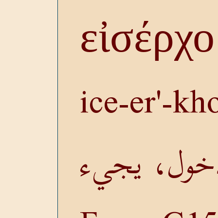
εἰσέρχ
ice-er'-k
خول، يجيء