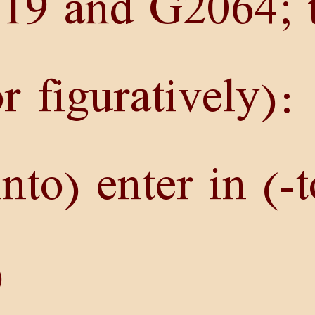
19
and
G2064
;
or figuratively):
nto) enter in (-t
.