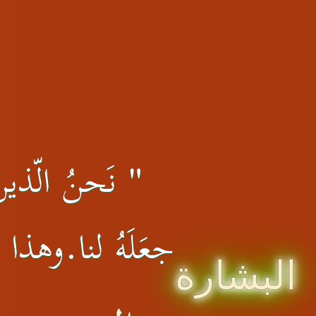
" نَحنُ الّذينَ 
جعَلَهُ لنا.وهذا ال
البشارة