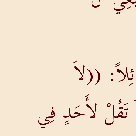
قَائِلاً: ((لاَ
اَ تَقُلْ لأَحَدٍ فِي