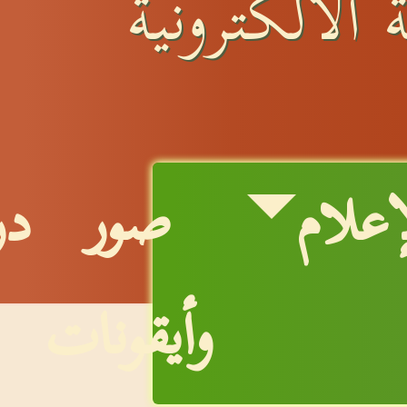
 الالكترونية
إعلام
صور
در
وأيقونات