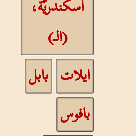
اسكندريّة،
(الـ)
ايلات
بابل
بافوس