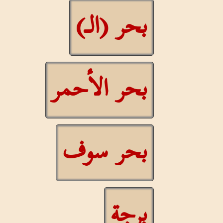
بحر (الـ)
بحر الأحمر
بحر سوف
برجة