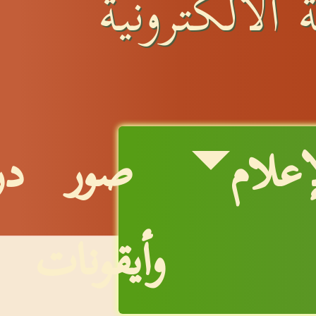
 الالكترونية
إعلام
صور
در
وأيقونات