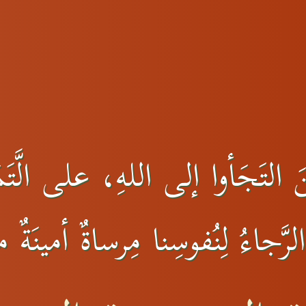
التَجَأوا إلى اللهِ، على الَّتَمَ
رَّجاءُ لِنُفوسِنا مِرساةٌ أمينَةٌ