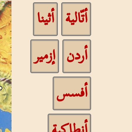
أتّالية
أثينا
أردن
إزمير
أفسس
أنطاكية