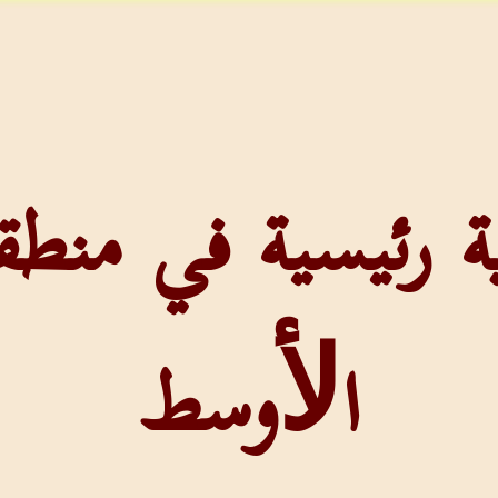
ية رئيسية في منط
اﻷوسط