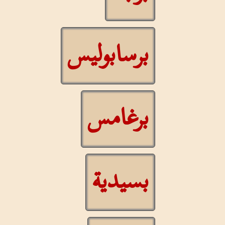
برسابوليس
برغامس
بسيدية