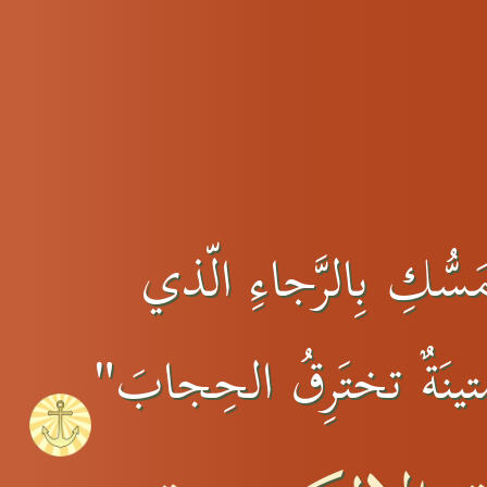
سُّكِ بِالرَّجاءِ الّذي
 متينَةٌ تختَرِقُ الحِجابَ"