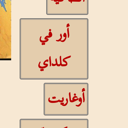
أور في
كلداي
أوغاريت