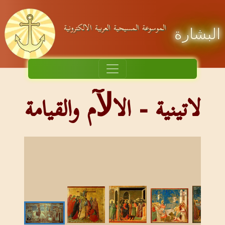
الموسوعة المسيحية العربية الالكترونية
البشارة
لاتينية - الاﻵم والقيامة