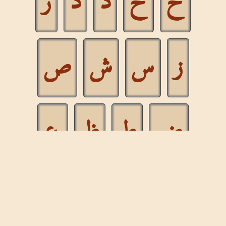
ح
خ
د
ذ
ر
ز
س
ش
ص
ض
ط
ظ
ع
غ
ف
ق
ك
ل