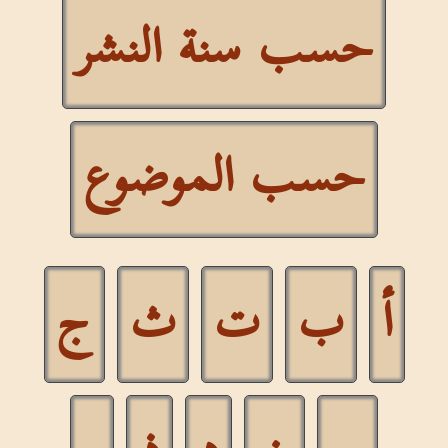
حسب سنة النشر
حسب الموضوع
أ
ب
ت
ث
ج