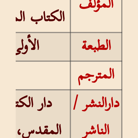
المؤلف
الكتاب المق
الطبعة
الأولى
المترجم
دارالنشر /
دار الكتاب
الناشر
المقدس، مص