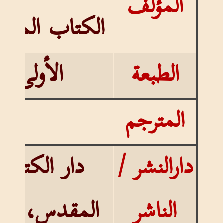
المؤلف
الكتاب المق
الطبعة
الأولى
المترجم
دارالنشر /
دار الكتاب
الناشر
المقدس، مص