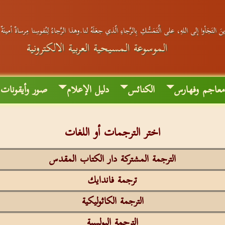
َ التَجَأوا إلى اللهِ، على الَّتَمَسُّكِ بِالرَّجاءِ الّذي جعَلَهُ لنا.وهذا الرَّجاءُ لِنُفوسِنا مِرساةٌ أمينَة
الموسوعة المسيحية العربية الالكترونية
عاجم وفهارس
الكنائس
دليل الإعلام
صور وأيقونات
اختر الترجمات أو اللغات
الترجمة المشتركة دار الكتاب المقدس
ترجمة فاندايك
الترجمة الكاثوليكية
الترجمة البولسية