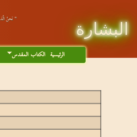
" نَحنُ الّذين
البشارة
الرئيسية
الكتاب المقدس
م