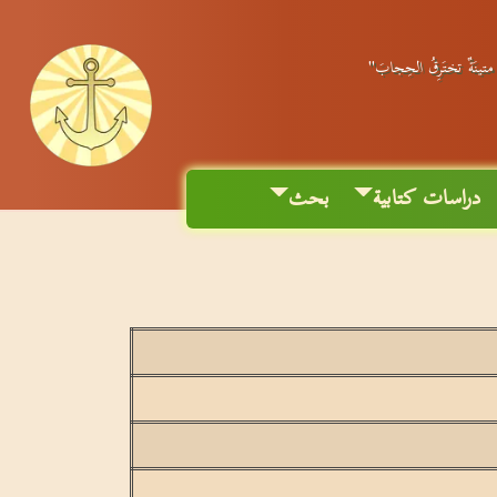
ٌ متينَةٌ تختَرِقُ الحِجابَ"
دراسات كتابية
بحث