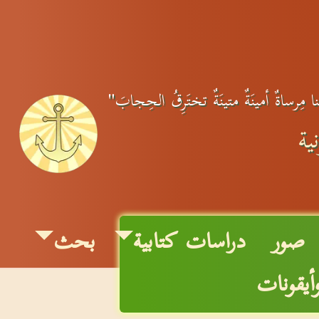
ِنا مِرساةٌ أمينَةٌ متينَةٌ تختَرِقُ الحِجابَ"
ية
صور
دراسات كتابية
بحث
أيقونات