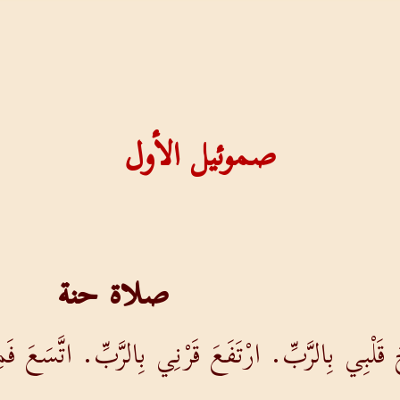
صموئيل الأول
صلاة حنة
 قَلْبِي بِالرَّبِّ. ارْتَفَعَ قَرْنِي بِالرَّبِّ. اتَّسَعَ 