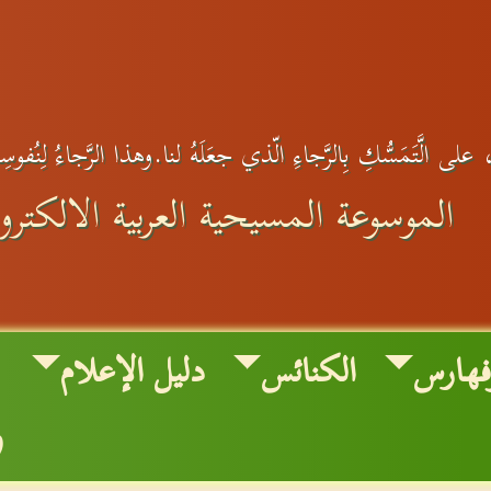
على الَّتَمَسُّكِ بِالرَّجاءِ الّذي جعَلَهُ لنا.وهذا الرَّجاءُ لِنُفوس
الموسوعة المسيحية العربية الالكترون
فهارس
الكنائس
دليل الإعلام
و