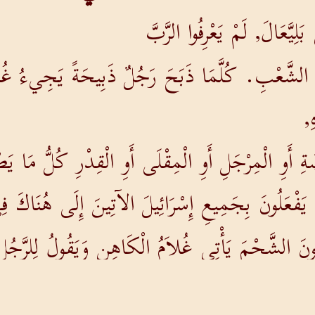
ِيَّعَالَ, لَمْ يَعْرِفُوا الرَّبَّ
َ الشَّعْبِ. كُلَّمَا ذَبَحَ رَجُلٌ ذَبِيحَةً يَجِيءُ غُلا
ِ,
 أَوِ الْمِرْجَلِ أَوِ الْمِقْلَى أَوِ الْقِدْرِ كُلُّ مَا يَص
 يَفْعَلُونَ بِجَمِيعِ إِسْرَائِيلَ الآتِينَ إِلَى هُنَاكَ ف
ُونَ الشَّحْمَ يَأْتِي غُلاَمُ الْكَاهِنِ وَيَقُولُ لِلرَّجُ
أْخُذُ مِنْكَ لَحْماً مَطْبُوخاً بَلْ نَيْئاً)).