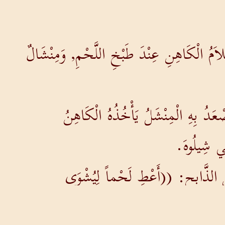
َمُ الْكَاهِنِ عِنْدَ طَبْخِ اللَّحْمِ, وَمِنْشَالٌ
ْعَدُ بِهِ الْمِنْشَلُ يَأْخُذُهُ الْكَاهِنُ
ِي شِيلُوهَ.
لِ الذَّابِحِ: ((أَعْطِ لَحْماً لِيُشْوَى