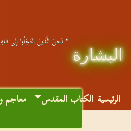
" نَحنُ الّذينَ التَجَأوا إلى اللهِ، 
البشارة
الرئيسية
الكتاب المقدس
معاجم و