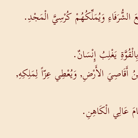
َ الشُّرَفَاءِ وَيُمَلِّكُهُمْ كُرْسِيَّ الْمَجْدِ.
الْقُوَّةِ يَغْلِبُ إِنْسَانٌ.
نُ أَقَاصِيَ الأَرْضِ, وَيُعْطِي عِزّاً لِمَلِكِهِ,
َمَامَ عَالِي الْكَاهِنِ.