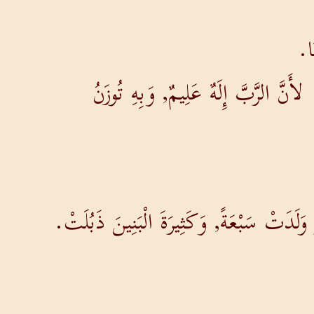
َا.
 لأَنَّ الرَّبَّ إِلَهٌ عَلِيمٌ, وَبِهِ تُوزَنُ
وَلَدَتْ سَبْعَةً, وَكَثِيرَةَ الْبَنِينَ ذَبُلَتْ.