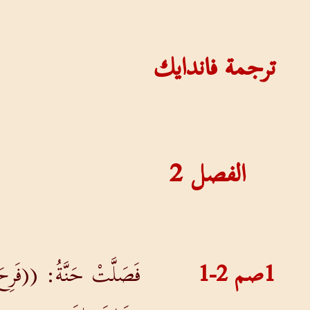
ترجمة فاندايك
الفصل
2
1صم 2-1
فَصَلَّتْ حَنَّةُ: ((فَرِحَ