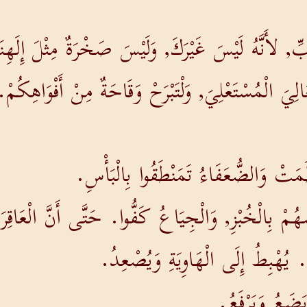
ِّ, لأَنَّهُ لَيْسَ غَيْرَكَ, وَلَيْسَ صَخْرَةٌ مِثْلَ إِلَهِن
َالِيَ الْمُسْتَعْلِيَ, وَلْتَبْرَحْ وَقَاحَةٌ مِنْ أَفْوَاهِكُمْ.
َمَتْ وَالضُّعَفَاءُ تَمَنْطَقُوا بِالْبَأْسِ.
ُمْ بِالْخُبْزِ, وَالْجِيَاعُ كَفُّوا. حَتَّى أَنَّ الْعَاقِرَ 
 يُهْبِطُ إِلَى الْهَاوِيَةِ وَيُصْعِدُ.
يَضَعُ وَيَرْفَعُ.