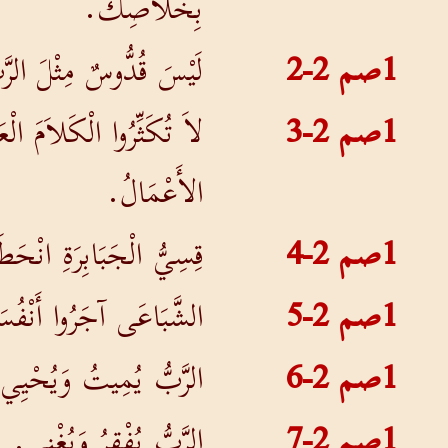
بِخَلاَصِكَ.
1صم 2-2
لَيْسَ قُدُّوسٌ مِثْلَ الرَّب
1صم 2-3
لاَ تُكَثِّرُوا الْكَلاَمَ الْع
الأَعْمَالُ.
1صم 2-4
قِسِيُّ الْجَبَابِرَةِ انْحَط
1صم 2-5
الشَّبَاعَى آجَرُوا أَنْفُسَه
1صم 2-6
الرَّبُّ يُمِيتُ وَيُحْيِي.
1صم 2-7
الرَّبُّ يُفْقِرُ وَيُغْنِي. 