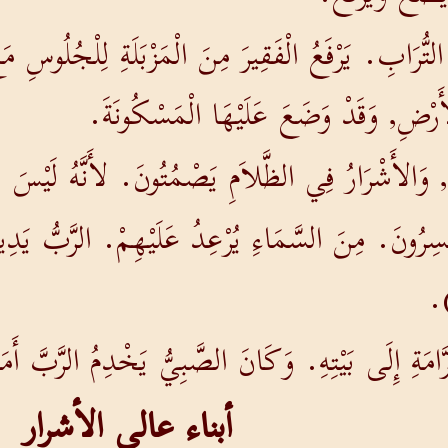
ُّرَابِ. يَرْفَعُ الْفَقِيرَ مِنَ الْمَزْبَلَةِ لِلْجُلُوسِ مَع
الأَرْضِ, وَقَدْ وَضَعَ عَلَيْهَا الْمَسْكُونَةَ.
سُ, وَالأَشْرَارُ فِي الظَّلاَمِ يَصْمُتُونَ. لأَنَّهُ لَيْسَ بِ
ِرُونَ. مِنَ السَّمَاءِ يُرْعِدُ عَلَيْهِمْ. الرَّبُّ يَدِي
).
رَّامَةِ إِلَى بَيْتِهِ. وَكَانَ الصَّبِيُّ يَخْدِمُ الرَّبَّ أ
أبناء عالي الأشرار