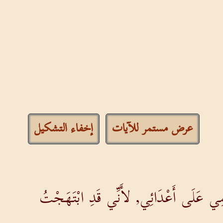
عرض مستمر للآيات
إخفاء التشكيل
فَمِي عَلَى أَعْدَائِي, لأَنِّي قَدِ ابْتَهَجْتُ