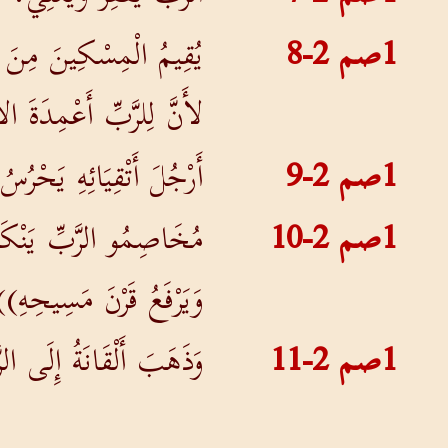
1صم 2-8
يُقِيمُ الْمِسْكِينَ مِنَ الت
لأَنَّ لِلرَّبِّ أَعْمِدَةَ 
1صم 2-9
أَرْجُلَ أَتْقِيَائِهِ يَحْرُ
1صم 2-10
مُخَاصِمُو الرَّبِّ يَنْكَس
وَيَرْفَعُ قَرْنَ مَسِيحِهِ)
1صم 2-11
وَذَهَبَ أَلْقَانَةُ إِلَى ال