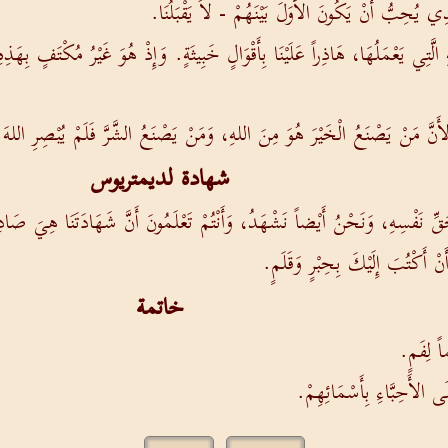
ِي يُحِبُّ أَنْ يَكُونَ الأَّوَلَ بَيْنَهُمْ - لاَ يَقْبَلُنَا.
الَّتِي يَعْمَلُهَا، هَاذِراً عَلَيْنَا بِأَقْوَالٍ خَبِيثَةٍ. وَإِذْ هُوَ غَيْرُ مُكْتَفٍ بِهَذِه
ِ، لأَنَّ مَنْ يَصْنَعُ الْخَيْرَ هُوَ مِنَ اللهِ، وَمَنْ يَصْنَعُ الشَّرَّ فَلَمْ يُبْصِرِ اللهَ
شهادة لديمتريوس
ِّ نَفْسِهِ، وَنَحْنُ أَيْضاً نَشْهَدُ، وَأَنْتُمْ تَعْلَمُونَ أَنَّ شَهَادَتَنَا هِيَ صَادِ
نْ أَكْتُبَ إِلَيْكَ بِحِبْرٍ وَقَلَمٍ.
خاتمة
اً لِفَمٍ.
ى الأَحِبَّاءِ بِأَسْمَائِهِمْ.