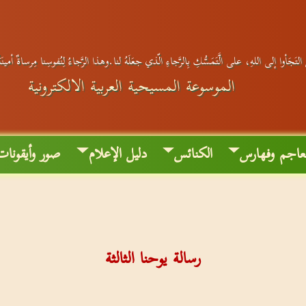
التَجَأوا إلى اللهِ، على الَّتَمَسُّكِ بِالرَّجاءِ الّذي جعَلَهُ لنا.وهذا الرَّجاءُ لِنُفوسِنا مِرساةٌ أمين
الموسوعة المسيحية العربية الالكترونية
عاجم وفهارس
الكنائس
دليل الإعلام
صور وأيقونات
رسالة يوحنا الثالثة