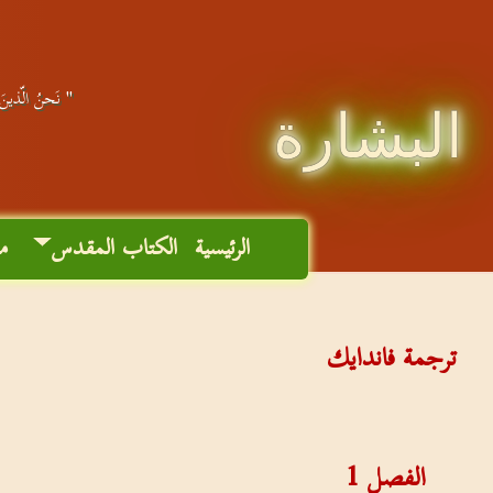
" نَحنُ الّذينَ 
البشارة
الرئيسية
الكتاب المقدس
م
ترجمة فاندايك
الفصل
1