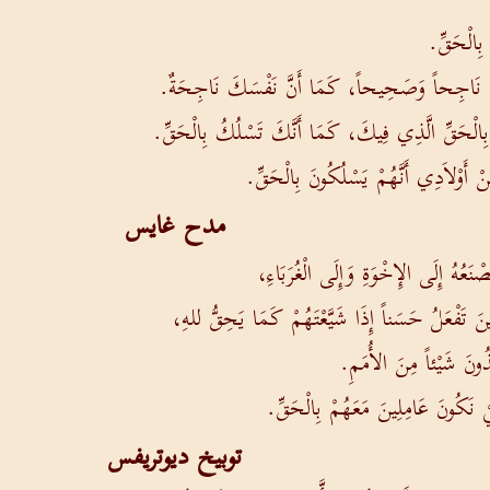
بِالْحَقِّ.
ُونَ نَاجِحاً وَصَحِيحاً، كَمَا أَنَّ نَفْسَكَ نَاجِحَةٌ.
بِالْحَقِّ الَّذِي فِيكَ، كَمَا أَنَّكَ تَسْلُكُ بِالْحَقِّ.
أَوْلاَدِي أَنَّهُمْ يَسْلُكُونَ بِالْحَقِّ.
مدح غايس
ْنَعُهُ إِلَى الإِخْوَةِ وَإِلَى الْغُرَبَاءِ،
ينَ تَفْعَلُ حَسَناً إِذَا شَيَّعْتَهُمْ كَمَا يَحِقُّ للهِ،
ُونَ شَيْئاً مِنَ الأُمَمِ.
كَيْ نَكُونَ عَامِلِينَ مَعَهُمْ بِالْحَقِّ.
توبيخ ديوتريفس