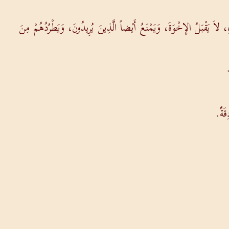
ِ، لاَ يَقْبَلُ الإِخْوَةَ، وَيَمْنَعُ أَيْضاً الَّذِينَ يُرِيدُونَ، وَيَطْرُدُهُمْ مِنَ
.
قَةٌ.