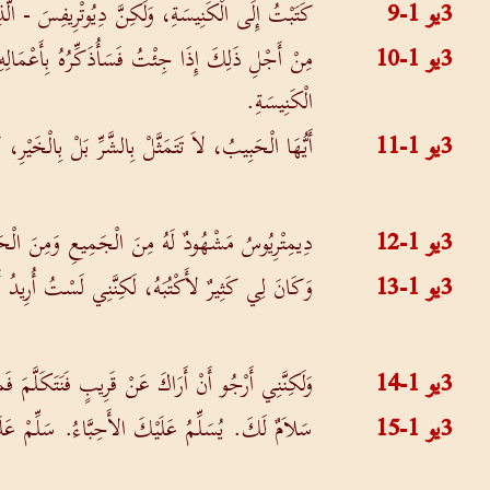
3يو 1-9
كَتَبْتُ إِلَى الْكَنِيسَةِ، وَلَكِنَّ دِيُوتْرِيفِسَ - الَّذ
3يو 1-10
مِنْ أَجْلِ ذَلِكَ إِذَا جِئْتُ فَسَأُذَكِّرُهُ بِأَعْمَالِهِ 
الْكَنِيسَةِ.
3يو 1-11
أَيُّهَا الْحَبِيبُ، لاَ تَتَمَثَّلْ بِالشَّرِّ بَلْ بِالْخَيْر
3يو 1-12
دِيمِتْرِيُوسُ مَشْهُودٌ لَهُ مِنَ الْجَمِيعِ وَمِنَ الْحَق
3يو 1-13
وَكَانَ لِي كَثِيرٌ لأَكْتُبَهُ، لَكِنَّنِي لَسْتُ أُرِيدُ أَ
3يو 1-14
وَلَكِنَّنِي أَرْجُو أَنْ أَرَاكَ عَنْ قَرِيبٍ فَنَتَكَلَّمَ فَم
3يو 1-15
سَلاَمٌ لَكَ. يُسَلِّمُ عَلَيْكَ الأَحِبَّاءُ. سَلِّمْ عَلَ