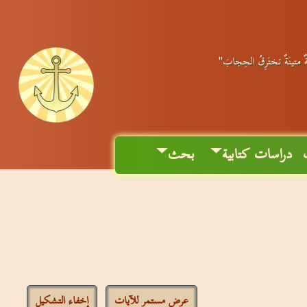
َةٌ متينَةٌ تختَرِقُ الحِجابَ"
دراسات كتابية
بحث
عرض مستمر للآيات
إخفاء التشكيل