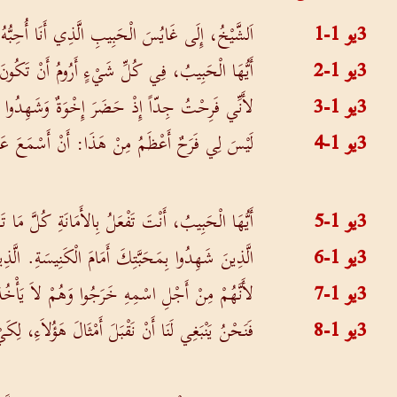
3يو 1-1
اَلشَّيْخُ، إِلَى غَايُسَ الْحَبِيبِ الَّذِي أَنَا أُحِبُّهُ 
3يو 1-2
أَيُّهَا الْحَبِيبُ، فِي كُلِّ شَيْءٍ أَرُومُ أَنْ تَك
3يو 1-3
لأَنِّي فَرِحْتُ جِدّاً إِذْ حَضَرَ إِخْوَةٌ وَشَهِدُوا 
3يو 1-4
لَيْسَ لِي فَرَحٌ أَعْظَمُ مِنْ هَذَا: أَنْ أَسْمَعَ عَنْ 
3يو 1-5
أَيُّهَا الْحَبِيبُ، أَنْتَ تَفْعَلُ بِالأَمَانَةِ كُلَّ مَا تَص
3يو 1-6
الَّذِينَ شَهِدُوا بِمَحَبَّتِكَ أَمَامَ الْكَنِيسَةِ. الَّذِ
3يو 1-7
لأَنَّهُمْ مِنْ أَجْلِ اسْمِهِ خَرَجُوا وَهُمْ لاَ يَأْخُذ
3يو 1-8
فَنَحْنُ يَنْبَغِي لَنَا أَنْ نَقْبَلَ أَمْثَالَ هَؤُلاَءِ، لِ