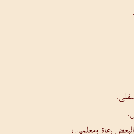
لسفلى.
ل.
البعض رعاة ومعلمين،