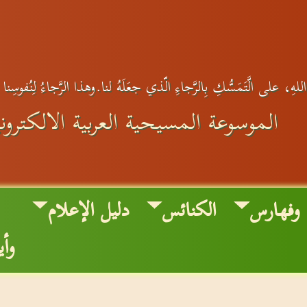
لهِ، على الَّتَمَسُّكِ بِالرَّجاءِ الّذي جعَلَهُ لنا.وهذا الرَّجاءُ لِنُفوسِنا 
الموسوعة المسيحية العربية الالكتروني
وفهارس
الكنائس
دليل الإعلام
ص
وأي