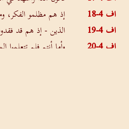
اف 4-18
إذ هم مظلمو الفكر، و
اف 4-19
الذين - إذ هم قد فقدو
اف 4-20
وأما أنتم فلم تتعلموا 
اف 4-21
إن كنتم قد سمعتموه و
اف 4-22
أن تخلعوا من جهة الت
اف 4-23
وتتجددوا بروح ذهنكم،
اف 4-24
وتلبسوا الإنسان الجدي
اف 4-25
لذلك اطرحوا عنكم الك