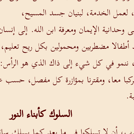
 لعمل الخدمة، لبنيان جسد المسيح،
ى وحدانية الإيمان ومعرفة ابن الله. إلى إنس
أطفالا مضطربين ومحمولين بكل ريح تعليم، 
 ننمو في كل شيء إلى ذاك الذي هو الرأس:
ركبا معا، ومقترنا بمؤازرة كل مفصل، حسب
ة.
السلوك كأبناء النور
رب، أن لا تسلكوا في ما بعد كما يسلك سائر