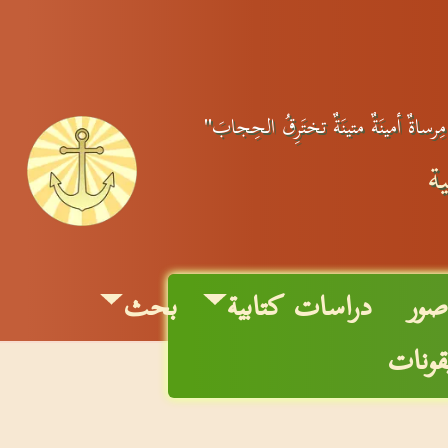
مِرساةٌ أمينَةٌ متينَةٌ تختَرِقُ الحِجابَ"
ة
ور
دراسات كتابية
بحث
قونات