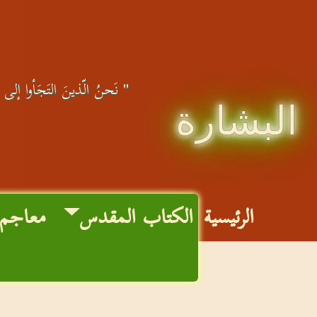
" نَحنُ الّذينَ التَجَأوا إلى ال
البشارة
الرئيسية
الكتاب المقدس
معاجم 