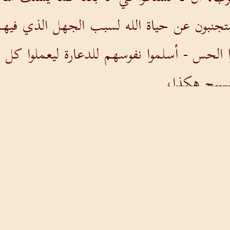
متجنبون عن حياة الله لسبب الجهل الذي فيه
ا الحس - أسلموا نفوسهم للدعارة ليعملوا كل
المسيح هكذا،
علمتم فيه كما هو حق في يسوع،
صرف السابق الإنسان العتيق الفاسد بحسب شه
د المخلوق بحسب الله في البر وقداسة الحق.
ذب وتكلموا بالصدق كل واحد مع قريبه، لأنن