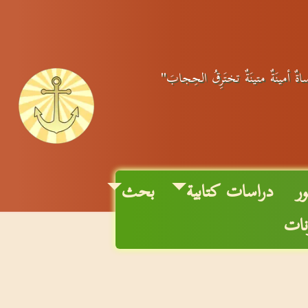
رساةٌ أمينَةٌ متينَةٌ تختَرِقُ الحِجابَ"
ر
دراسات كتابية
بحث
نات