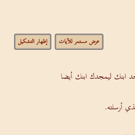
عرض مستمر للآيات
إظهار التشكيل
جد ابنك ليمجدك ابنك أيضا
ذي أرسلته.