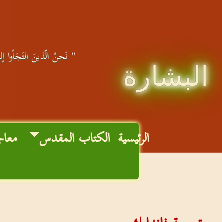
" نَحنُ الّذينَ التَجَأوا إلى
البشارة
الرئيسية
الكتاب المقدس
معاج