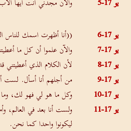
يو 17-5
والآن مجدني أنت أيها الآب
يو 17-6
((أنا أظهرت اسمك للناس ال
يو 17-7
والآن علموا أن كل ما أعطي
يو 17-8
لأن الكلام الذي أعطيتني قد
يو 17-9
من أجلهم أنا أسأل. لست أس
يو 17-10
وكل ما هو لي فهو لك، وما 
يو 17-11
ولست أنا بعد في العالم، وأ
ليكونوا واحدا كما نحن.