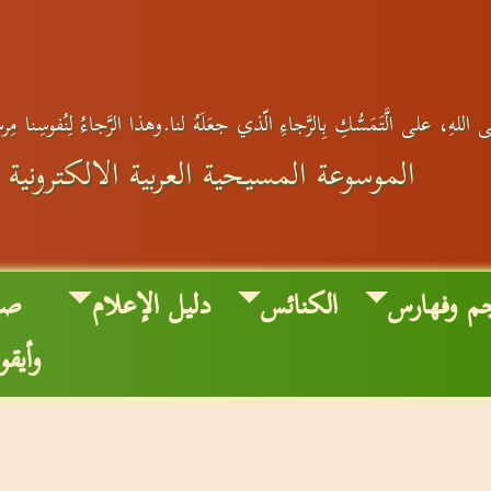
 اللهِ، على الَّتَمَسُّكِ بِالرَّجاءِ الّذي جعَلَهُ لنا.وهذا الرَّجاءُ لِنُفوسِنا مِ
الموسوعة المسيحية العربية الالكترونية
م وفهارس
الكنائس
دليل الإعلام
صو
وأيقو