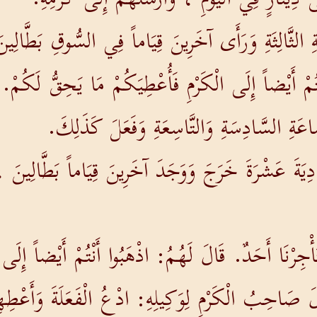
 الثَّالِثَةِ وَرَأَى آخَرِينَ قِيَاماً فِي السُّوقِ بَطَّالِين
ْتُمْ أَيْضاً إِلَى الْكَرْمِ فَأُعْطِيَكُمْ مَا يَحِقُّ لَكُمْ
اعَةِ السَّادِسَةِ وَالتَّاسِعَةِ وَفَعَلَ كَذَلِكَ.
دِيَةَ عَشْرَةَ خَرَجَ وَوَجَدَ آخَرِينَ قِيَاماً بَطَّالِينَ ،
ْتَأْجِرْنَا أَحَدٌ. قَالَ لَهُمُ: اذْهَبُوا أَنْتُمْ أَيْضاً إِلَ
لَ صَاحِبُ الْكَرْمِ لِوَكِيلِهِ: ادْعُ الْفَعَلَةَ وَأَعْطِهِم