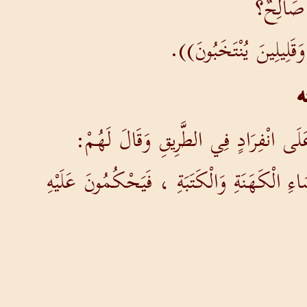
ا صَالِحٌ؟
َقَلِيلِينَ يُنْتَخَبُونَ)).
ه
لَى انْفِرَادٍ فِي الطَّرِيقِ وَقَالَ لَهُمْ:
 الْكَهَنَةِ وَالْكَتَبَةِ ، فَيَحْكُمُونَ عَلَيْهِ
ْمِ الثَّالِثِ يَقُومُ)).