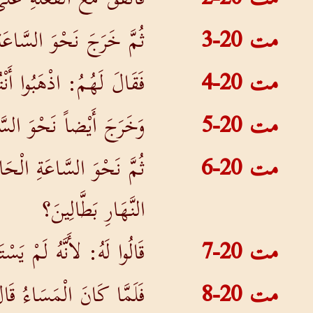
مت 20-3
ثُمَّ خَرَجَ نَحْوَ السَّاعَةِ
مت 20-4
فَقَالَ لَهُمُ: اذْهَبُوا أَن
مت 20-5
وَخَرَجَ أَيْضاً نَحْوَ السَّ
مت 20-6
ثُمَّ نَحْوَ السَّاعَةِ الْحَا
النَّهَارِ بَطَّالِينَ؟
مت 20-7
قَالُوا لَهُ: لأَنَّهُ لَمْ يَس
مت 20-8
فَلَمَّا كَانَ الْمَسَاءُ قَا