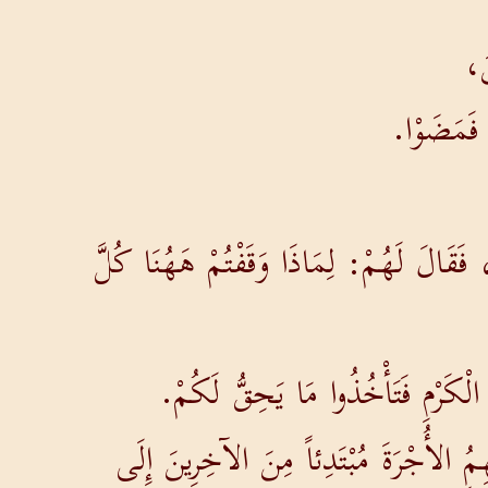
َ،
. فَمَضَوْا.
 فَقَالَ لَهُمْ: لِمَاذَا وَقَفْتُمْ هَهُنَا كُلَّ
ى الْكَرْمِ فَتَأْخُذُوا مَا يَحِقُّ لَكُمْ.
ُِ الأُجْرَةَ مُبْتَدِئاً مِنَ الآخِرِينَ إِلَى