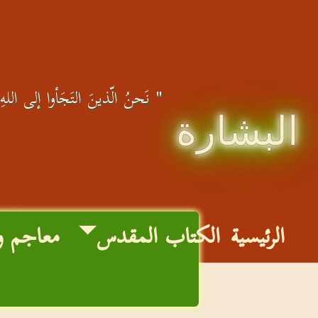
" نَحنُ الّذينَ التَجَأوا إلى اللهِ، 
البشارة
الرئيسية
الكتاب المقدس
معاجم و