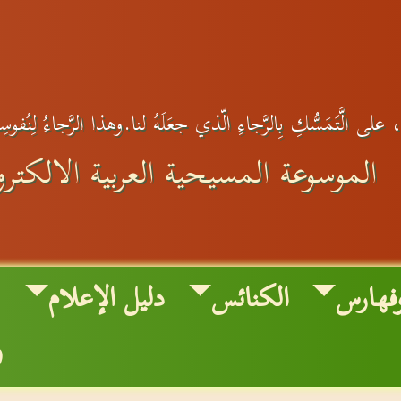
على الَّتَمَسُّكِ بِالرَّجاءِ الّذي جعَلَهُ لنا.وهذا الرَّجاءُ لِنُفوس
الموسوعة المسيحية العربية الالكترون
فهارس
الكنائس
دليل الإعلام
و