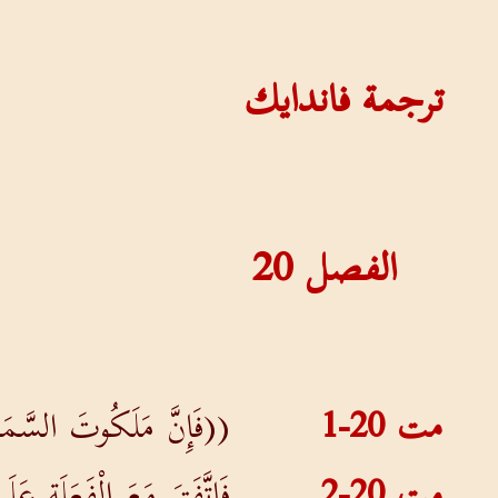
ترجمة فاندايك
الفصل
20
مت 20-1
((فَإِنَّ مَلَكُوتَ السَّمَاو
مت 20-2
فَاتَّفَقَ مَعَ الْفَعَلَةِ عَل