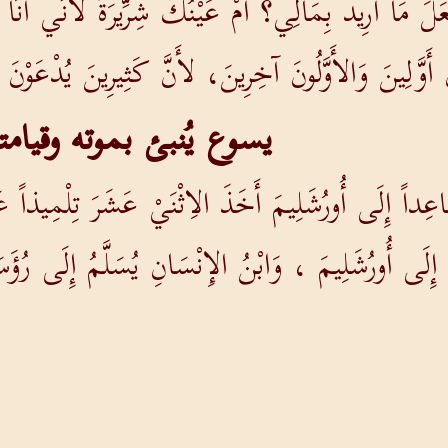
عَلَ مَا أُرِيدُ بِمَالِي؟ أَمْ عَيْنُكَ شِرِّيرَةٌ لأَنِّي أَنَ
َّلِينَ وَالأَوَّلُونَ آخِرِينَ، لأَنَّ كَثِيرِينَ يُدْعَوْنَ و
يسوع يُنبئ بموته وقيامت
داً إِلَى أُورُشَلِيمَ أَخَذَ الاِثْنَيْ عَشَرَ تِلْمِيذاً عَ
 أُورُشَلِيمَ ، وَابْنُ الإِنْسَانِ يُسَلَّمُ إِلَى رُؤَسَاءِ
 لِكَيْ يَهْزَأُوا بِهِ وَيَجْلِدُوهُ وَيَصْلِبُوهُ ، وَفِي الْيَو