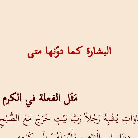
البشارة كما دوّنها متى
مَثَل الفعلة في الكرم
َاتِ يُشْبِهُ رَجُلاً رَبَّ بَيْتٍ خَرَجَ مَعَ الصُّبْحِ لِيَ
َى دِينَارٍ فِي الْيَوْمِ ، وَأَرْسَلَهُمْ إِلَى كَرْمِهِ.