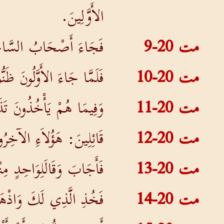
الأَوَّلِينَ.
مت 20-9
فَجَاءَ أَصْحَابُ السَّاعَةِ 
مت 20-10
فَلَمَّا جَاءَ الأَوَّلُونَ ظَنّ
مت 20-11
وَفِيمَا هُمْ يَأْخُذُونَ تَذ
مت 20-12
قَائِلِينَ: هَؤُلاَءِ الآخِرُو
مت 20-13
فَأَجَابَ وَقَالَلِوَاحِدٍ 
مت 20-14
فَخُذِ الَّذِي لَكَ وَاذْهَب