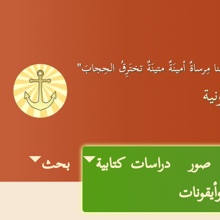
ِنا مِرساةٌ أمينَةٌ متينَةٌ تختَرِقُ الحِجابَ"
ية
صور
دراسات كتابية
بحث
أيقونات