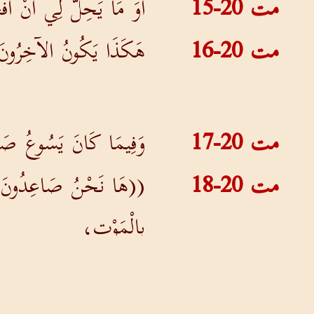
مت 20-15
أَوَ مَا يَحِلُّ لِي أَنْ أَفْ
مت 20-16
هَكَذَا يَكُونُ الآخِرُونَ أَو
مت 20-17
وَفِيمَا كَانَ يَسُوعُ صَاعِ
مت 20-18
((هَا نَحْنُ صَاعِدُونَ إِلَى
بِالْمَوْتِ،
مت 20-19
وَيُسَلِّمُونَهُ إِلَى الأُمَمِ