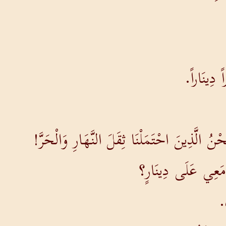
ً دِينَاراً.
ُ الَّذِينَ احْتَمَلْنَا ثِقَلَ النَّهَارِ وَالْحَرَّ!
مَعِي عَلَى دِينَارٍ؟
.