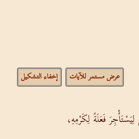
عرض مستمر للآيات
إخفاء التشكيل
سْتَأْجِرَ فَعَلَةً لِكَرْمِهِ،