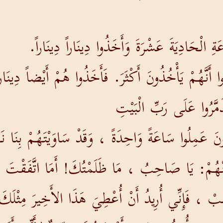
الْحَادِيَةَ عَشْرَةَ وَأَخَذُوا دِينَاراً دِينَاراً.
ُوا أَنَّهُمْ يَأْخُذُونَ أَكْثَرَ. فَأَخَذُوا هُمْ أَيْضاً دِينَارا
َمَّرُوا عَلَى رَبِّ الْبَيْتِ
نَ عَمِلُوا سَاعَةً وَاحِدَةً ، وَقَدْ سَاوَيْتَهُمْ بِنَا نَحْن
مِنْهُمْ: يَا صَاحِبُ ، مَا ظَلَمْتُكَ! أَمَا اتَّفَقْتَ 
ْ ، فَإِنِّي أُرِيدُ أَنْ أُعْطِيَ هَذَا الأَخِيرَ مِثْلَكَ