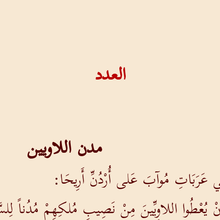
العدد
مدن اللاويين
فِي عَرَبَاتِ مُوآبَ عَلى أُرْدُنِّ أَرِيحَا:
نْ يُعْطُوا اللاوِيِّينَ مِنْ نَصِيبِ مُلكِهِمْ مُدُناً لِلسّ