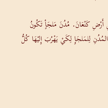
ِي أَرْضِ كَنْعَانَ. مُدُنَ مَلجَأٍ تَكُونُ
لمُدُنِ لِلمَلجَإِ لِكَيْ يَهْرُبَ إِليْهَا كُلُّ
.
لُ.