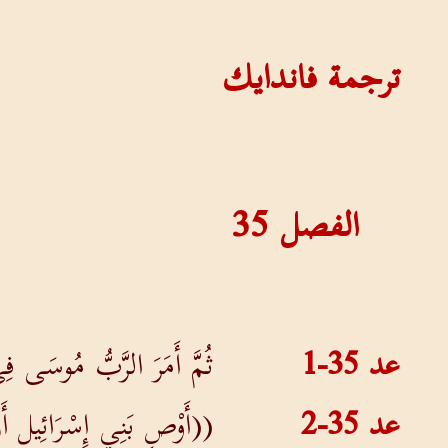
ترجمة فاندايك
الفصل
35
عد 35-1
ثُمَّ أَمَرَ الرَّبُّ مُوسَى 
عد 35-2
((أَوْصِ بَنِي إِسْرَائِيل أَ