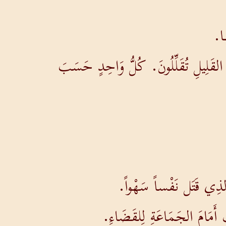
َا.
 القَلِيلِ تُقَلِّلُونَ. كُلُّ وَاحِدٍ حَسَبَ
ُ الذِي قَتَل نَفْساً سَهْواً.
 أَمَامَ الجَمَاعَةِ لِلقَضَاءِ.