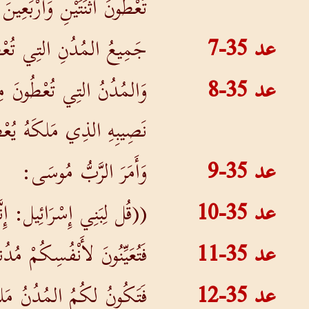
تُعْطُونَ اثْنَتَيْنِ وَأَرْبَعِينَ
عد 35-7
جَمِيعُ المُدُنِ التِي تُعْطُون
عد 35-8
وَالمُدُنُ التِي تُعْطُونَ مِ
نَصِيبِهِ الذِي مَلكَهُ يُعْط
عد 35-9
وَأَمَرَ الرَّبُّ مُوسَى:
عد 35-10
((قُل لِبَنِي إِسْرَائِيل: إِنّ
عد 35-11
فَتُعَيِّنُونَ لأَنْفُسِكُمْ مُ
عد 35-12
فَتَكُونُ لكُمُ المُدُنُ مَلج