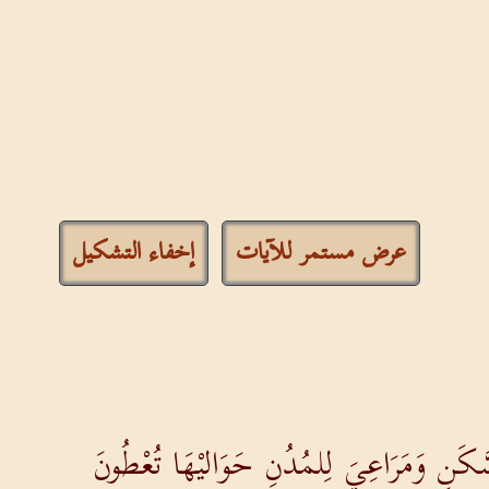
عرض مستمر للآيات
إخفاء التشكيل
َكَنِ وَمَرَاعِيَ لِلمُدُنِ حَوَاليْهَا تُعْطُونَ