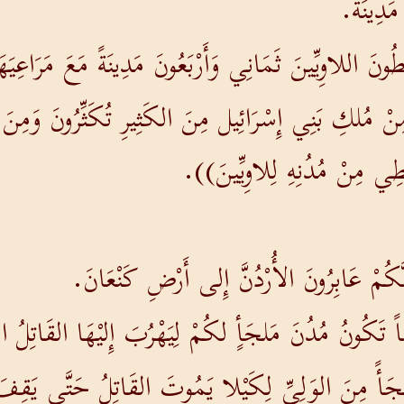
 مَدِينَةً.
َ اللاوِيِّينَ ثَمَانِي وَأَرْبَعُونَ مَدِينَةً مَعَ مَرَاعِيَه
نْ مُلكِ بَنِي إِسْرَائِيل مِنَ الكَثِيرِ تُكَثِّرُونَ وَمِنَ
ِي مِنْ مُدُنِهِ لِلاوِيِّينَ)).
َكُمْ عَابِرُونَ الأُرْدُنَّ إِلى أَرْضِ كَنْعَانَ.
دُناً تَكُونُ مُدُنَ مَلجَأٍ لكُمْ لِيَهْرُبَ إِليْهَا القَاتِل
َأً مِنَ الوَلِيِّ لِكَيْلا يَمُوتَ القَاتِلُ حَتَّى يَقِفَ