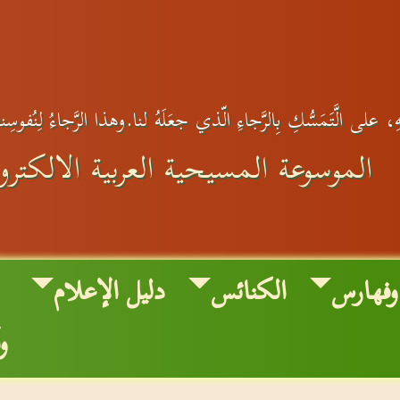
، على الَّتَمَسُّكِ بِالرَّجاءِ الّذي جعَلَهُ لنا.وهذا الرَّجاءُ لِنُفوسِ
الموسوعة المسيحية العربية الالكترون
وفهارس
الكنائس
دليل الإعلام
و