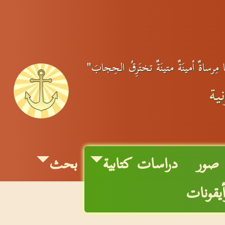
نا مِرساةٌ أمينَةٌ متينَةٌ تختَرِقُ الحِجابَ"
ية
صور
دراسات كتابية
بحث
أيقونات