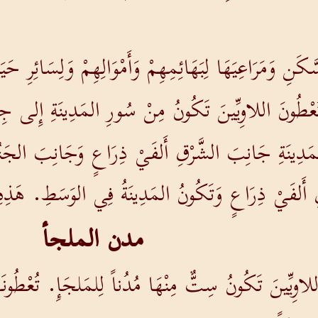
نِ وَمَرَاعِيَهَا لِبَهَائِمِهِمْ وَأَمْوَالِهِمْ وَلِسَائِرِ حَيَو
عْطُونَ اللاوِيِّينَ تَكُونُ مِنْ سُورِ المَدِينَةِ إِلى جِ
مَدِينَةِ جَانِبَ الشَّرْقِ أَلفَيْ ذِرَاعٍ وَجَانِبَ الجَن
 أَلفَيْ ذِرَاعٍ وَتَكُونُ المَدِينَةُ فِي الوَسَطِ. هَذِه
مدن الملجأ
وِيِّينَ تَكُونُ سِتٌّ مِنْهَا مُدُناً لِلمَلجَإِ. تُعْطُونَهَا