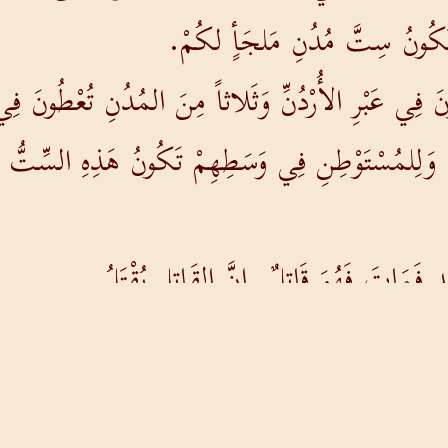
تَكُونُ سِتَّ مُدُنِ مَلجَأٍ لكُمْ.
نَ فِي عَبْرِ الأُرْدُنِّ وَثَلاثاً مِنَ المُدُنِ تُعْطُونَ ف
بِ وَلِلمُسْتَوْطِنِ فِي وَسَطِهِمْ تَكُونُ هَذِهِ السِّتُّ ا
دٍ فَمَاتَ فَهُوَ قَاتِلٌ. إِنَّ القَاتِل يُقْتَلُ.
مَّا يُقْتَلُ بِهِ فَمَاتَ فَهُوَ قَاتِلٌ. إِنَّ القَاتِل يُقْتَلُ
ْ خَشَبٍ مِمَّا يُقْتَلُ بِهِ فَهُوَ قَاتِلٌ. إِنَّ القَاتِل يُقْتَ