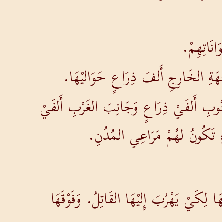
َانَاتِهِمْ.
هَةِ الخَارِجِ أَلفَ ذِرَاعٍ حَوَاليْهَا.
ُوبِ أَلفَيْ ذِرَاعٍ وَجَانِبَ الغَرْبِ أَلفَيْ
ِ تَكُونُ لهُمْ مَرَاعِي المُدُنِ.
 لِكَيْ يَهْرُبَ إِليْهَا القَاتِلُ. وَفَوْقَهَا