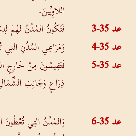
اللاوِيِّينَ.
عد 35-3
فَتَكُونُ المُدُنُ لهُمْ لِلسَّكَ
عد 35-4
وَمَرَاعِي المُدُنِ التِي تُ
عد 35-5
فَتَقِيسُونَ مِنْ خَارِجِ ال
ذِرَاعٍ وَجَانِبَ الشِّمَالِ
عد 35-6
وَالمُدُنُ التِي تُعْطُونَ اللا