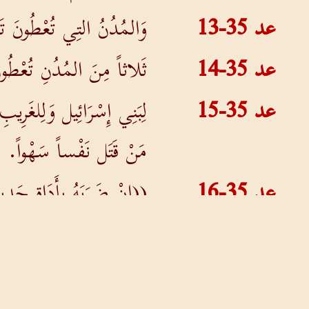
عد 35-13
وَالمُدُنُ التِي تُعْطُونَ 
عد 35-14
ثَلاثاً مِنَ المُدُنِ تُعْطُو
عد 35-15
لِبَنِي إِسْرَائِيل وَلِلغَرِي
مَنْ قَتَل نَفْساً سَهْواً.
عد 35-16
((إِنْ ضَرَبَهُ بِأَدَاةِ حَدِي
عد 35-17
وَإِنْ ضَرَبَهُ بِحَجَرِ يَدٍ مِ
عد 35-18
أَوْ ضَرَبَهُ بِأَدَاةِ يَدٍ مِن