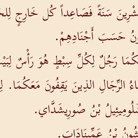
شْرِينَ سَنَةً فَصَاعِداً كُل خَارِجٍ لِلحَ
ُونُ حَسَبَ أَجْنَادِهِمْ.
كُمَا رَجُلٌ لِكُلِّ سِبْطٍ هُوَ رَأْسٌ لِبَيْت
اءُ الرِّجَالِ الذِينَ يَقِفُونَ مَعَكُمَا. لِرَأ
َلُومِيئِيلُ بْنُ صُورِيشَدَّاي.
ْشُونُ بْنُ عَمِّينَادَابَ.