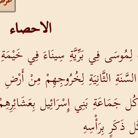
عرض
الاحصاء
 لِمُوسَى فِي بَرِّيَّةِ سِينَاءَ فِي خَيْمَةِ 
لسَّنَةِ الثَّانِيَةِ لِخُرُوجِهِمْ مِنْ أَرْضِ
 جَمَاعَةِ بَنِي إِسْرَائِيل بِعَشَائِرِهِمْ و
 ذَكَرٍ بِرَأْسِهِ