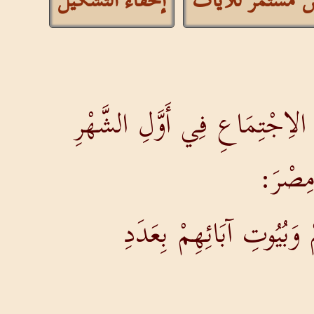
 مستمر للآيات
إخفاء التشكيل
الاِجْتِمَاعِ فِي أَوَّلِ الشَّهْرِ
 مِصْرَ:
َبُيُوتِ آبَائِهِمْ بِعَدَدِ