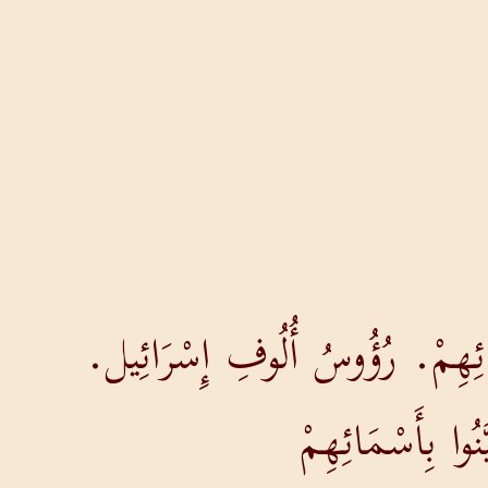
ائِهِمْ. رُؤُوسُ أُلُوفِ إِسْرَائِيل.
وا بِأَسْمَائِهِمْ