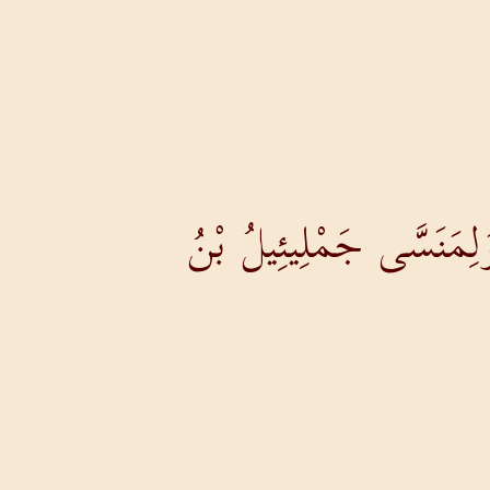
َلِمَنَسَّى جَمْلِيئِيلُ بْنُ