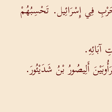
رْبِ فِي إِسْرَائِيل. تَحْسِبُهُمْ
ِ آبَائِهِ.
ُوبَيْنَ أَلِيصُورُ بْنُ شَدَيْئُورَ.