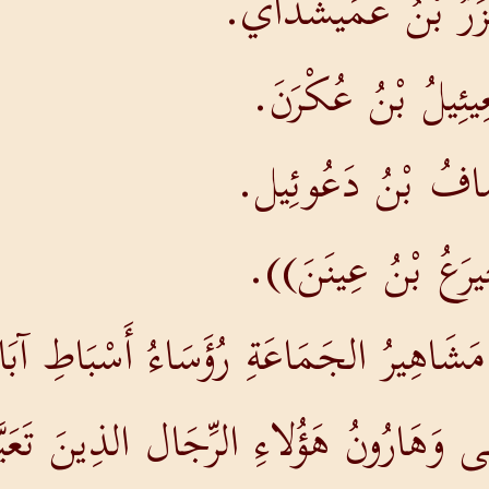
َزَرُ بْنُ عَمِّيشَدَّاي.
ِيئِيلُ بْنُ عُكْرَنَ.
اسَافُ بْنُ دَعُوئِيل.
خِيرَعُ بْنُ عِينَنَ)).
مَشَاهِيرُ الجَمَاعَةِ رُؤَسَاءُ أَسْبَاطِ آبَ
 وَهَارُونُ هَؤُلاءِ الرِّجَال الذِينَ تَعَيَّنُ