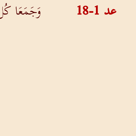
عد 1-18
وَجَمَعَا كُل ا
آبَائِهِمْ بِعَ
عد 1-19
كَمَا أَمَرَ ال
عد 1-20
فَكَانَ بَنُو ر
بِعَدَدِ الأَس
خَارِجٍ لِلحَ