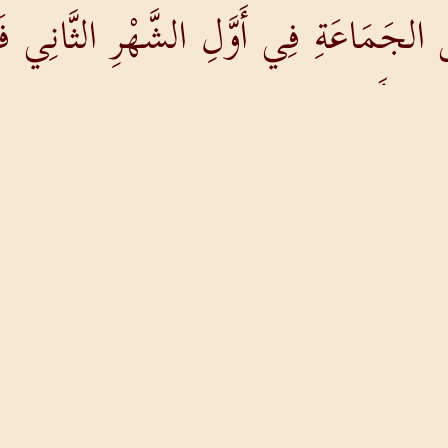
لجَمَاعَةِ فِي أَوَّلِ الشَّهْرِ الثَّانِي فَان
دَدِ الأَسْمَاءِ مِنِ ابْنِ عِشْرِينَ سَنَةً فَ
رَّبُّ مُوسَى. فَعَدَّهُمْ فِي بَرِّيَّةِ سِينَاء
َأُوبَيْنَ بِكْرِ إِسْرَائِيل تَوَالِيدُهُمْ حَس
ْمَاءِ بِرُؤُوسِهِمْ كُلُّ ذَكَرٍ مِنِ ابْنِ عِ
رْبِ