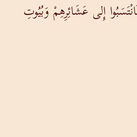
ْتَسَبُوا إِلى عَشَائِرِهِمْ وَبُيُوتِ
صَاعِداً بِرُؤُوسِهِمْ
َ.
َبَ عَشَائِرِهِمْ وَبُيُوتِ آبَائِهِمْ
شْرِينَ سَنَةً فَصَاعِداً كُلُّ