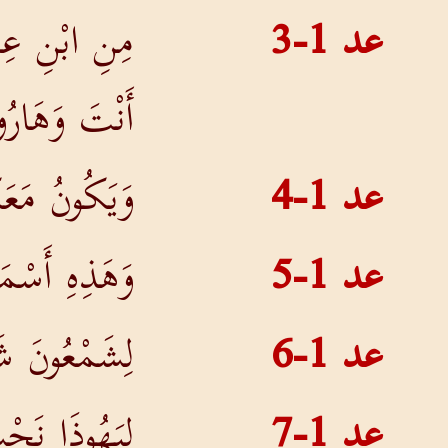
عد 1-3
مِنِ ابْنِ عِ
أَنْتَ وَهَار
عد 1-4
وَيَكُونُ مَعَ
عد 1-5
وَهَذِهِ أَسْمَ
عد 1-6
لِشَمْعُونَ ش
عد 1-7
لِيَهُوذَا نَح