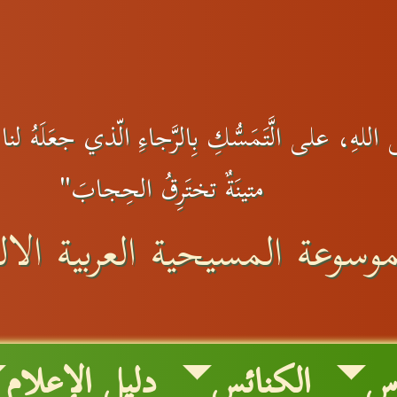
اللهِ، على الَّتَمَسُّكِ بِالرَّجاءِ الّذي جعَلَهُ لنا.و
متينَةٌ تختَرِقُ الحِجابَ"
موسوعة المسيحية العربية الالك
رس
الكنائس
دليل الإعلام