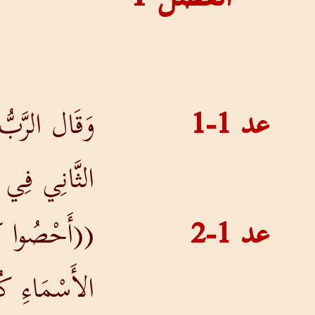
عد 1-1
وَقَال الرَّبُّ
الثَّانِي فِي ا
عد 1-2
((أَحْصُوا كُل
الأَسْمَاءِ كُل