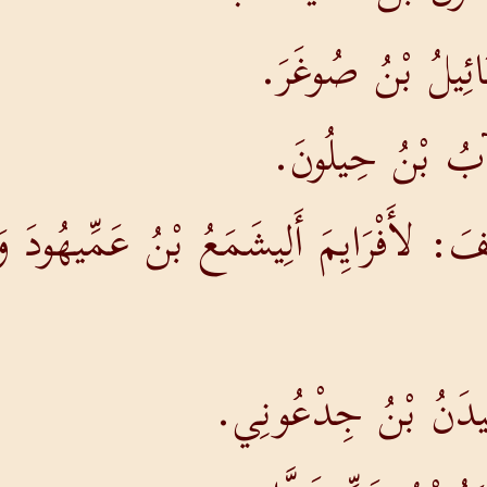
َنَائِيلُ بْنُ صُوغَرَ.
لِيآبُ بْنُ حِيلُونَ.
فَ: لأَفْرَايِمَ أَلِيشَمَعُ بْنُ عَمِّيهُودَ و
أَبِيدَنُ بْنُ جِدْعُونِي.