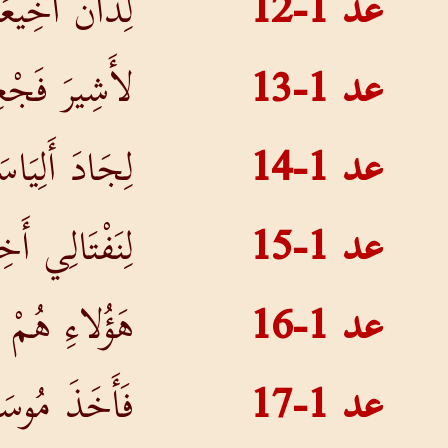
عد 1-12
لِدَانَ أَخِيع
عد 1-13
لأَشِيرَ فَجْع
عد 1-14
لِجَادَ أَلِيَ
عد 1-15
لِنَفْتَالِي أَ
عد 1-16
هَؤُلاءِ هُمْ 
عد 1-17
فَأَخَذَ مُوسَى