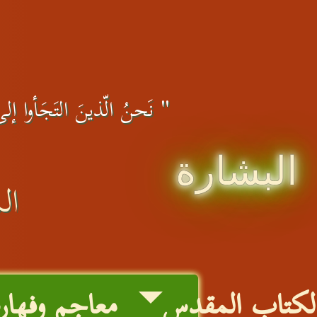
" نَحنُ الّذينَ التَجَأوا إلى 
البشارة
ال
لكتاب المقدس
معاجم وفها