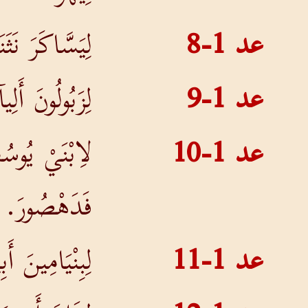
عد 1-8
لِيَسَّاكَرَ نَث
عد 1-9
لِزَبُولُونَ أَ
عد 1-10
لاِبْنَيْ يُوسُ
فَدَهْصُورَ.
عد 1-11
لِبِنْيَامِينَ 