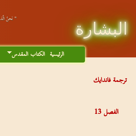
" نَحنُ الّذين
البشارة
الرئيسية
الكتاب المقدس
م
ترجمة فاندايك
الفصل
13