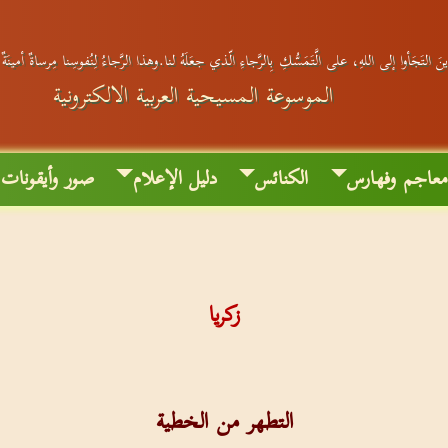
َ التَجَأوا إلى اللهِ، على الَّتَمَسُّكِ بِالرَّجاءِ الّذي جعَلَهُ لنا.وهذا الرَّجاءُ لِنُفوسِنا مِرساةٌ أمينَة
الموسوعة المسيحية العربية الالكترونية
عاجم وفهارس
الكنائس
دليل الإعلام
صور وأيقونات
زكريا
التطهر من الخطية