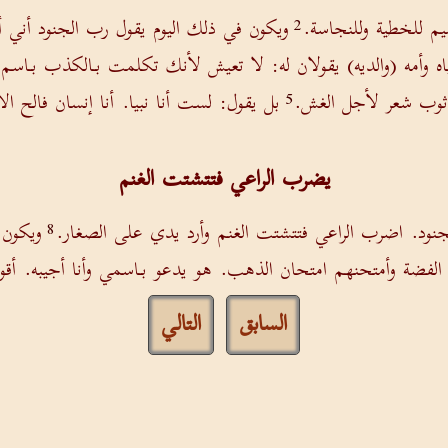
يم للخطية وللنجاسة.
ويكون في ذلك اليوم يقول رب الجنود أني أق
2
اه وأمه (والديه) يقولان له: لا تعيش لأنك تكلمت بـالكذب بـاسم الر
ون ثوب شعر لأجل الغش.
بل يقول: لست أنا نبيا. أنا إنسان فالح ا
5
يضرب الراعي فتتشتت الغنم
ود. اضرب الراعي فتتشتت الغنم وأرد يدي على الصغار.
ويكون 
8
فضة وأمتحنهم امتحان الذهب. هو يدعو بـاسمي وأنا أجيبه. أقو
السابق
التالي