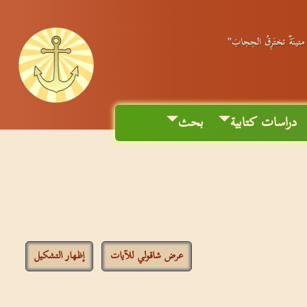
ٌ متينَةٌ تختَرِقُ الحِجابَ"
دراسات كتابية
بحث
عرض شاقولي للآيات
إظهار التشكيل