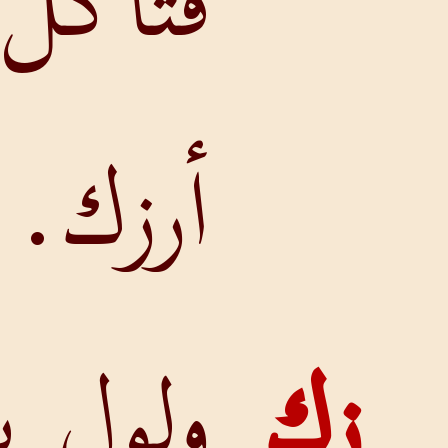
فتأكل النار
أرزك.
ولول يا