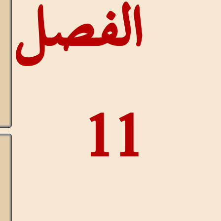
مستمر
فصل
للآيات
إظهار