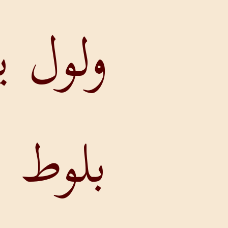
ولول يا
بلوط