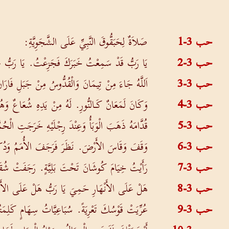
حب 3-1
صَلاَةٌ لِحَبَقُّوقَ النَّبِيِّ عَلَى الشَّجَوِيَّةِ:
حب 3-2
يَا رَبُّ قَدْ سَمِعْتُ خَبَرَكَ فَجَزِعْتُ. يَا رَبُّ 
حب 3-3
اَللَّهُ جَاءَ مِنْ تِيمَانَ وَالْقُدُّوسُ مِنْ جَبَلِ فَا
حب 3-4
وَكَانَ لَمَعَانٌ كَـالنُّورِ. لَهُ مِنْ يَدِهِ شُعَاعٌ وَهُنَ
حب 3-5
قُدَّامَهُ ذَهَبَ الْوَبَأُ وَعِنْدَ رِجْلَيْهِ خَرَجَتِ الْح
حب 3-6
وَقَفَ وَقَاسَ الأَرْضَ. نَظَرَ فَرَجَفَ الأُمَمُ وَدُكَّت
حب 3-7
رَأَيْتُ خِيَامَ كُوشَانَ تَحْتَ بَلِيَّةٍ. رَجَفَتْ شُق
حب 3-8
هَلْ عَلَى الأَنْهَارِ حَمِيَ يَا رَبُّ هَلْ عَلَى الأَ
حب 3-9
عُرِّيَتْ قَوْسُكَ تَعْرِيَةً. سُبَاعِيَّاتُ سِهَامٍ كَلِم