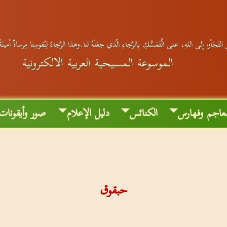
التَجَأوا إلى اللهِ، على الَّتَمَسُّكِ بِالرَّجاءِ الّذي جعَلَهُ لنا.وهذا الرَّجاءُ لِنُفوسِنا مِرساةٌ أمين
الموسوعة المسيحية العربية الالكترونية
عاجم وفهارس
الكنائس
دليل الإعلام
صور وأيقونات
حبقوق