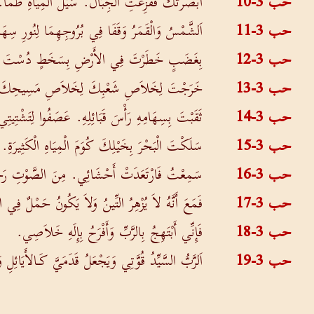
حب 3-10
أَبْصَرَتْكَ فَفَزِعَتِ الْجِبَالُ. سَيْلُ الْمِيَاهِ طَمَا.
حب 3-11
اَلشَّمْسُ وَالْقَمَرُ وَقَفَا فِي بُرُوجِهِمَا لِنُورِ سِهَا
حب 3-12
بِغَضَبٍ خَطَرْتَ فِي الأَرْضِ بِسَخَطٍ دُسْتَ ال
حب 3-13
خَرَجْتَ لِخَلاَصِ شَعْبِكَ لِخَلاَصِ مَسِيحِكَ. سَحَ
حب 3-14
ثَقَبْتَ بِسِهَامِهِ رَأْسَ قَبَائِلِهِ. عَصَفُوا لِتَشْتِي
حب 3-15
سَلَكْتَ الْبَحْرَ بِخَيْلِكَ كُوَمَ الْمِيَاهِ الْكَثِيرَةِ.
حب 3-16
سَمِعْتُ فَارْتَعَدَتْ أَحْشَائِي. مِنَ الصَّوْتِ رَجَف
حب 3-17
فَمَعَ أَنَّهُ لاَ يُزْهِرُ التِّينُ وَلاَ يَكُونُ حَمْلٌ فِي ا
حب 3-18
فَإِنِّي أَبْتَهِجُ بِالرَّبِّ وَأَفْرَحُ بِإِلَهِ خَلاَصِي.
حب 3-19
اَلرَّبُّ السَّيِّدُ قُوَّتِي وَيَجْعَلُ قَدَمَيَّ كَـالأَيَائ