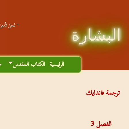
" نَحنُ الّذينَ 
البشارة
الرئيسية
الكتاب المقدس
م
ترجمة فاندايك
الفصل
3