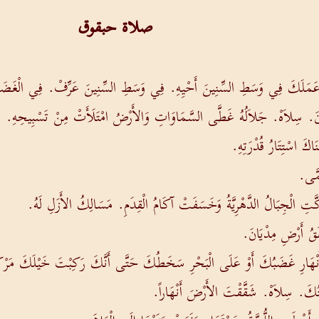
صلاة حبقوق
عَمَلَكَ فِي وَسَطِ السِّنِينَ أَحْيِهِ. فِي وَسَطِ السِّنِينَ عَرِّفْ. فِي الْغَضَب
رَانَ. سِلاَهْ. جَلاَلُهُ غَطَّى السَّمَاوَاتِ وَالأَرْضُ امْتَلَأَتْ مِنْ تَسْبِيحِهِ.
اكَ اسْتِتَارُ قُدْرَتِهِ.
ُمَّى.
ِ الْجِبَالُ الدَّهْرِيَّةُ وَخَسَفَتْ آكَامُ الْقِدَمِ. مَسَالِكُ الأَزَلِ لَهُ.
َقُ أَرْضِ مِدْيَانَ.
نْهَارِ غَضَبُكَ أَوْ عَلَى الْبَحْرِ سَخَطُكَ حَتَّى أَنَّكَ رَكِبْتَ خَيْلَكَ مَرْ
َتُكَ. سِلاَهْ. شَقَّقْتَ الأَرْضَ أَنْهَاراً.