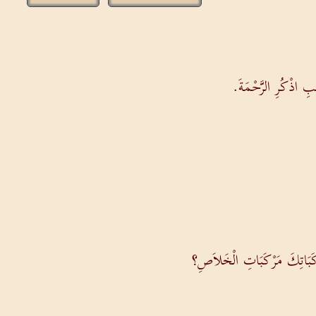
ِ اذْكُرِ الرَّحْمَةَ.
كَبَاتِكَ مَرْكَبَاتِ الْخَلاَصِ؟