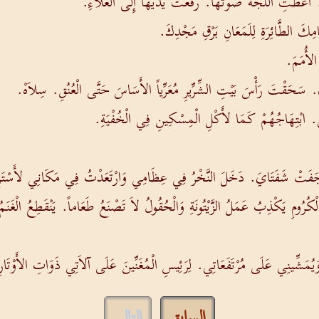
 أَعْطَتِ اللُّجَّةُ صَوْتَهَا. رَفَعَتْ يَدَيْهَا إِلَى الْعَلاَءِ.
مِكَ الطَّائِرَةِ لِلَمَعَانِ بَرْقِ مَجْدِكَ.
أُمَمَ.
قْتَ رَأْسَ بَيْتِ الشِّرِّيرِ مُعَرِّياً الأَسَاسَ حَتَّى الْعُنُقِ. سِلاَهْ.
تِي. ابْتِهَاجُهُمْ كَمَا لأَكْلِ الْمِسْكِينِ فِي الْخُفْيَةِ.
َتْ شَفَتَايَ. دَخَلَ النَّخْرُ فِي عِظَامِي وَارْتَعَدْتُ فِي مَكَانِي لأَسْتَرِيحَ
لْكُرُومِ يَكْذِبُ عَمَلُ الزَّيْتُونَةِ وَالْحُقُولُ لاَ تَصْنَعُ طَعَاماً. يَنْقَطِعُ الْغَنَم
ِلِ وَيُمَشِّينِي عَلَى مُرْتَفَعَاتِي. لِرَئِيسِ الْمُغَنِّينَ عَلَى آلاَتِي ذَوَاتِ الأَوْتَار
السابق
التالي