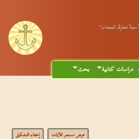
َةٌ متينَةٌ تختَرِقُ الحِجابَ"
دراسات كتابية
بحث
عرض مستمر للآيات
إخفاء التشكيل