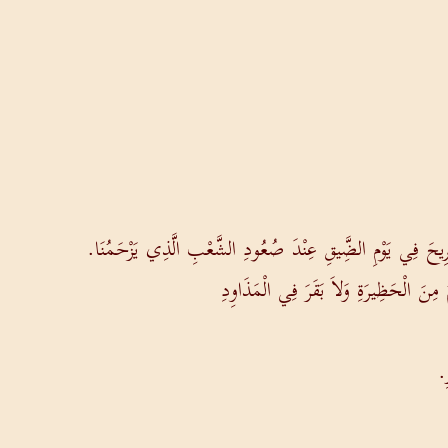
 فِي يَوْمِ الضَِّيقِ عِنْدَ صُعُودِ الشَّعْبِ الَّذِي يَزْحَمُنَا.
ُ مِنَ الْحَظِيرَةِ وَلاَ بَقَرَ فِي الْمَذَاوِدِ
ِ.