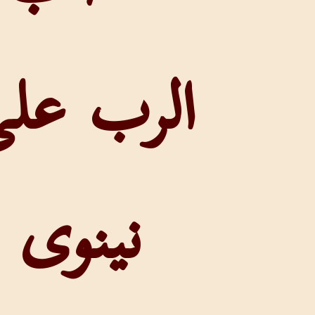
الرب على
نينوى