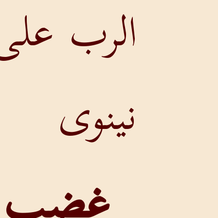
الرب على
نينوى
غضب