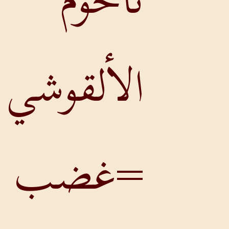
ناحوم
الألقوشي:
=غضب