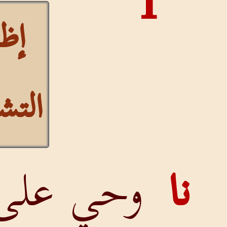
1
إظهار
التشكيل
وحي على