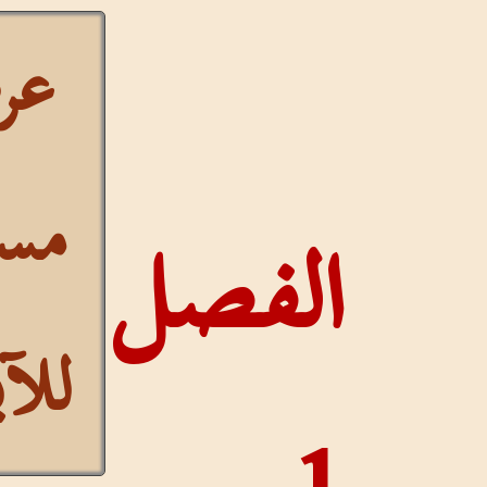
عرض
مستمر
الفصل
للآيات