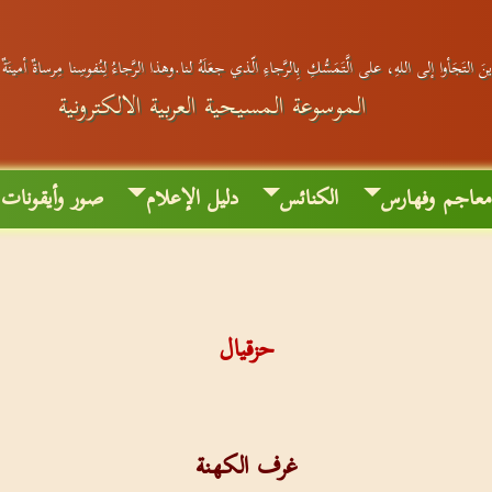
َ التَجَأوا إلى اللهِ، على الَّتَمَسُّكِ بِالرَّجاءِ الّذي جعَلَهُ لنا.وهذا الرَّجاءُ لِنُفوسِنا مِرساةٌ أمينَة
الموسوعة المسيحية العربية الالكترونية
عاجم وفهارس
الكنائس
دليل الإعلام
صور وأيقونات
حزقيال
غرف الكهنة