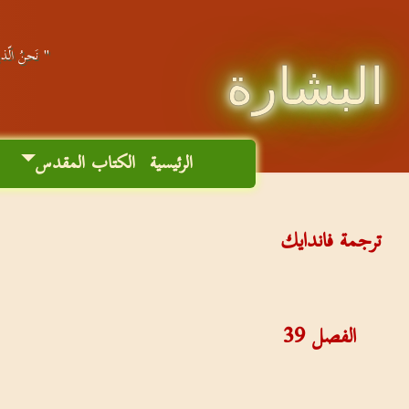
" نَحنُ الّذين
البشارة
الرئيسية
الكتاب المقدس
م
ترجمة فاندايك
الفصل
39