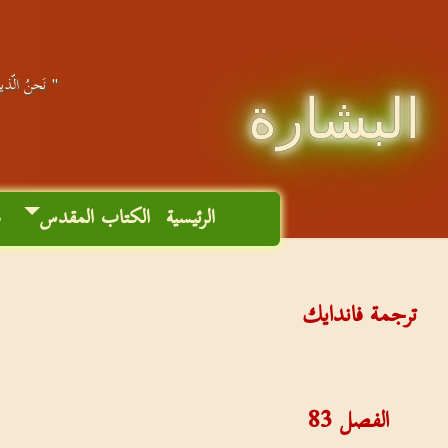
" نَحنُ الّذينَ
البشارة
الرئيسية
الكتاب المقدس
م
ترجمة فاندايك
الفصل
83