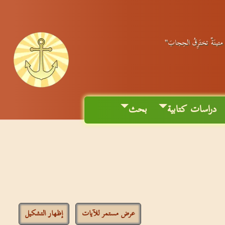
ةٌ متينَةٌ تختَرِقُ الحِجابَ"
دراسات كتابية
بحث
عرض مستمر للآيات
إظهار التشكيل