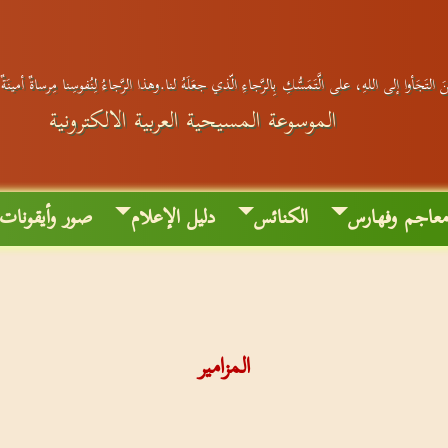
 التَجَأوا إلى اللهِ، على الَّتَمَسُّكِ بِالرَّجاءِ الّذي جعَلَهُ لنا.وهذا الرَّجاءُ لِنُفوسِنا مِرساةٌ أمينَ
الموسوعة المسيحية العربية الالكترونية
عاجم وفهارس
الكنائس
دليل الإعلام
صور وأيقونات
المزامير