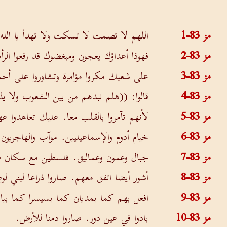
مز 83-1
اللهم لا تصمت لا تسكت ولا تهدأ يا الله
مز 83-2
فهوذا أعداؤك يعجون ومبغضوك قد رفعوا الر
مز 83-3
على شعبك مكروا مؤامرة وتشاوروا على أح
مز 83-4
قالوا: ((هلم نبدهم من بين الشعوب ولا يذ
مز 83-5
لأنهم تآمروا بالقلب معا. عليك تعاهدوا عه
مز 83-6
خيام أدوم والإسماعيليين. موآب والهاجريون
مز 83-7
جبال وعمون وعماليق. فلسطين مع سكان 
مز 83-8
أشور أيضا اتفق معهم. صاروا ذراعا لبني ل
مز 83-9
افعل بهم كما بمديان كما بسيسرا كما بيا
مز 83-10
بادوا في عين دور. صاروا دمنا للأرض.