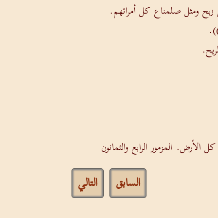
زبح ومثل صلمناع كل أمرائهم.
).
ريح.
 الأرض. المزمور الرابع والثمانون
السابق
التالي