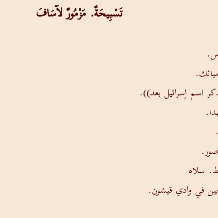
تَسْبِيحَةٌ. مَزْمُورٌ لآسَافَ
أس.
ميائك.
كر اسم إسرائيل بعد)).
دا.
.
صور.
وط. سلاه
بين في وادي قيشون.