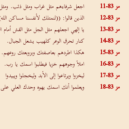
مز 83-11
اجعل شرفاءهم مثل غراب ومثل ذئب. ومثل 
مز 83-12
الذين قالوا: ((لنمتلك لأنفسنا مساكن الله)
مز 83-13
يا إلهي اجعلهم مثل الجل مثل القش أمام ال
مز 83-14
كنار تحرق الوعر كلهيب يشعل الجبال.
مز 83-15
هكذا اطردهم بعاصفتك وبزوبعتك روعهم.
مز 83-16
املأ وجوههم خزيا فيطلبوا اسمك يا رب.
مز 83-17
ليخزوا ويرتاعوا إلى الأبد وليخجلوا ويبيدوا
مز 83-18
ويعلموا أنك اسمك يهوه وحدك العلي على كل