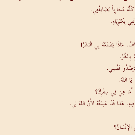
 كُلَّهُ مُحَارِباً يُضَايِقُنِي.
َنِي بِكِبْرِيَاءٍ.
َافُ. مَاذَا يَصْنَعُهُ بِي الْبَشَرُ!
 بِالشَّرِّ.
َرَصَّدُوا نَفْسِي.
يَا اللهُ.
 أَمَا هِيَ فِي سِفْرِكَ؟
َ فِيهِ. هَذَا قَدْ عَلِمْتُهُ لأَنَّ اللهَ لِي.
 الإِنْسَانُ؟