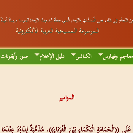
َ التَجَأوا إلى اللهِ، على الَّتَمَسُّكِ بِالرَّجاءِ الّذي جعَلَهُ لنا.وهذا الرَّجاءُ لِنُفوسِنا مِرساةٌ أمينَة
الموسوعة المسيحية العربية الالكترونية
عاجم وفهارس
الكنائس
دليل الإعلام
صور وأيقونات
المزامير
َ عَلَى ((الْحَمَامَةِ الْبَكْمَاءِ بَيْنَ الْغُرَبَاءِ)). مُذَهَّبَةٌ لِدَاوُدَ عِنْدَمَ