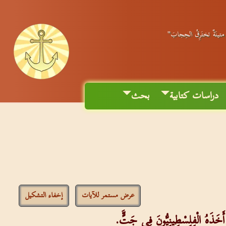
ٌ متينَةٌ تختَرِقُ الحِجابَ"
دراسات كتابية
بحث
عرض مستمر للآيات
إخفاء التشكيل
ا أَخَذَهُ الْفِلِسْطِينِيُّونَ فِي جَتٍَّ.