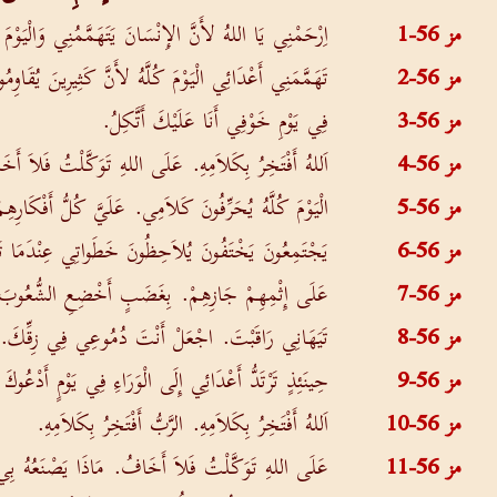
مز 56-1
اِرْحَمْنِي يَا اللهُ لأَنَّ الإِنْسَانَ يَتَهَمَّمُنِي وَالْيَوْمَ
مز 56-2
تَهَمَّمَنِي أَعْدَائِي الْيَوْمَ كُلَّهُ لأَنَّ كَثِيرِينَ يُقَاوِمُون
مز 56-3
فِي يَوْمِ خَوْفِي أَنَا عَلَيْكَ أَتَّكِلُ.
مز 56-4
اَللهُ أَفْتَخِرُ بِكَلاَمِهِ. عَلَى اللهِ تَوَكَّلْتُ فَلاَ أَخ
مز 56-5
الْيَوْمَ كُلَّهُ يُحَرِّفُونَ كَلاَمِي. عَلَيَّ كُلُّ أَفْكَارِهِمْ
مز 56-6
يَجْتَمِعُونَ يَخْتَفُونَ يُلاَحِظُونَ خَطَواتِي عِنْدَمَا ت
مز 56-7
عَلَى إِثْمِهِمْ جَازِهِمْ. بِغَضَبٍ أَخْضِعِ الشُّعُوبَ 
مز 56-8
تَيَهَانِي رَاقَبْتَ. اجْعَلْ أَنْتَ دُمُوعِي فِي زِقِّكَ.
مز 56-9
حِينَئِذٍ تَرْتَدُّ أَعْدَائِي إِلَى الْوَرَاءِ فِي يَوْمٍ أَدْعُوك
مز 56-10
اَللهُ أَفْتَخِرُ بِكَلاَمِهِ. الرَّبُّ أَفْتَخِرُ بِكَلاَمِهِ.
مز 56-11
عَلَى اللهِ تَوَكَّلْتُ فَلاَ أَخَافُ. مَاذَا يَصْنَعُهُ بِي