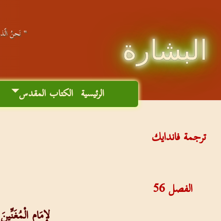
" نَحنُ الّذين
البشارة
الرئيسية
الكتاب المقدس
م
ترجمة فاندايك
الفصل
56
لإِمَامِ الْمُغَنِّين