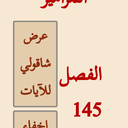
عرض
شاقولي
الفصل
للآيات
145
إخفاء