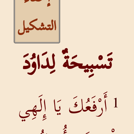
التشكيل
تَسْبِيحَةٌ لِدَاوُدَ
أَرْفَعُكَ يَا إِلَهِي
1