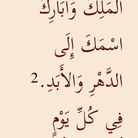
الْمَلِكَ وَأُبَارِكُ
اسْمَكَ إِلَى
الدَّهْرِ وَالأَبَدِ.
2
فِي كُلِّ يَوْمٍ