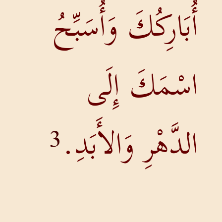
أُبَارِكُكَ وَأُسَبِّحُ
اسْمَكَ إِلَى
الدَّهْرِ وَالأَبَدِ.
3
عَظِيمٌ هُوَ الرَّبُّ