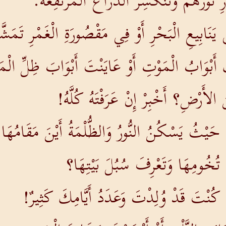
ِ نُورُهُمْ وَتَنْكَسِرُ الذِّرَاعُ الْمُرْتَفِعَةُ.
يَنَابِيعِ الْبَحْرِ أَوْ فِي مَقْصُورَةِ الْغَمْرِ تَمَش
َبْوَابُ الْمَوْتِ أَوْ عَايَنْتَ أَبْوَابَ ظِلِّ الْم
أَرْضِ؟ أَخْبِرْ إِنْ عَرَفْتَهُ كُلَّهُ!
 حَيْثُ يَسْكُنُ النُّورُ وَالظُّلْمَةُ أَيْنَ مَقَامُهَا
تُخُومِهَا وَتَعْرِفَ سُبُلَ بَيْتِهَا؟
ذٍ كُنْتَ قَدْ وُلِدْتَ وَعَدَدُ أَيَّامِكَ كَثِيرٌ!