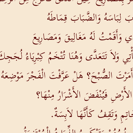
َ لِبَاسَهُ وَالضَّبَابَ قِمَاطَهُ
ِي وَأَقَمْتُ لَهُ مَغَالِيقَ وَمَصَارِيعَ
ْتِي وَلاَ تَتَعَدَّى وَهُنَا تُتْخَمُ كِبْرِيَاءُ لُجَجِ
مَرْتَ الصُّبْحَ؟ هَلْ عَرَّفْتَ الْفَجْرَ مَوْضِعَهُ
لأَرْضِ فَيُنْفَضَ الأَشْرَارُ مِنْهَا؟
اتِمِ وَتَقِفُ كَأَنَّهَا لاَبِسَةٌ.