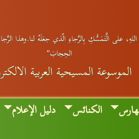
هِ، على الَّتَمَسُّكِ بِالرَّجاءِ الّذي جعَلَهُ لنا.وهذا الرَّجاءُ ل
الحِجابَ"
الموسوعة المسيحية العربية الالكترو
هارس
الكنائس
دليل الإعلام