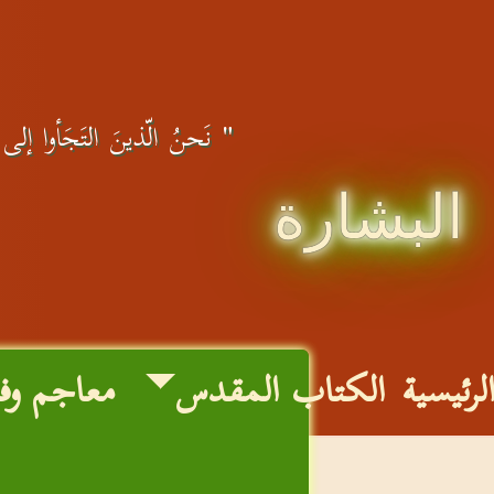
" نَحنُ الّذينَ التَجَأوا إلى الل
البشارة
لرئيسية
الكتاب المقدس
معاجم وف