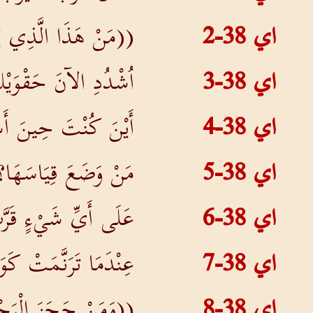
اي 38-2
((مَنْ هَذَا الَّذِي يُظْ
اي 38-3
اُشْدُدِ الآنَ حَقْوَيْكَ
اي 38-4
أَيْنَ كُنْتَ حِينَ أَس
اي 38-5
مَنْ وَضَعَ قِيَاسَهَا؟ ل
اي 38-6
عَلَى أَيِّ شَيْءٍ قَرَّت
اي 38-7
عِنْدَمَا تَرَنَّمَتْ ك
اي 38-8
((وَمَنْ حَجَزَ الْبَحْ