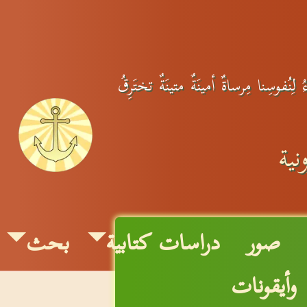
ِنُفوسِنا مِرساةٌ أمينَةٌ متينَةٌ تختَرِقُ
نية
صور
دراسات كتابية
بحث
وأيقونات