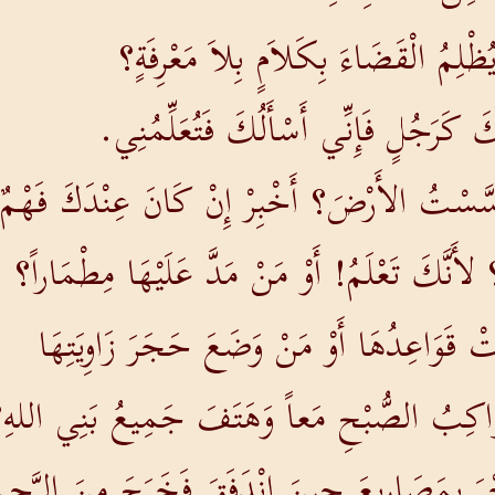
لِمُ الْقَضَاءَ بِكَلاَمٍ بِلاَ مَعْرِفَةٍ؟
 كَرَجُلٍ فَإِنِّي أَسْأَلُكَ فَتُعَلِّمُنِي.
َّسْتُ الأَرْضَ؟ أَخْبِرْ إِنْ كَانَ عِنْدَكَ فَهْمٌ
أَنَّكَ تَعْلَمُ! أَوْ مَنْ مَدَّ عَلَيْهَا مِطْمَاراً؟
ْ قَوَاعِدُهَا أَوْ مَنْ وَضَعَ حَجَرَ زَاوِيَتِهَا
َوَاكِبُ الصُّبْحِ مَعاً وَهَتَفَ جَمِيعُ بَنِي اللهِ
رَ بِمَصَارِيعَ حِينَ انْدَفَقَ فَخَرَجَ مِنَ الرَّحِم