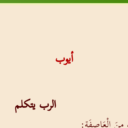
أيوب
الرب يتكلم
َ مِنَ الْعَاصِفَةِ: