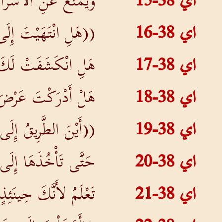
اي 38-15
وَيُمْنَعُ عَنِ الأَشْرَار
اي 38-16
((هَلِ انْتَهَيْتَ إِلَى 
اي 38-17
هَلِ انْكَشَفَتْ لَكَ أ
اي 38-18
هَلْ أَدْرَكْتَ عَرْضَ ال
اي 38-19
((أَيْنَ الطَّرِيقُ إِلَى
اي 38-20
حَتَّى تَأْخُذَهَا إِلَى 
اي 38-21
تَعْلَمُ لأَنَّكَ حِينَئِ