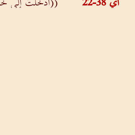
اي 38-22
((أَدَخَلْتَ إِلَى خَزَائ
اي 38-23
الَّتِي أَبْقَيْتَهَا لِوَقْ
اي 38-24
فِي أَيِّ طَرِيقٍ يَتَوَزَّ
اي 38-25
مَنْ فَرَّعَ قَنَوَاتٍ لِل
اي 38-26
لِيَمْطُرَ عَلَى أَرْضٍ 
اي 38-27
لِيُرْوِيَ الْبَلْقَعَ وَا
اي 38-28
((هَلْ لِلْمَطَرِ أَبٌ و