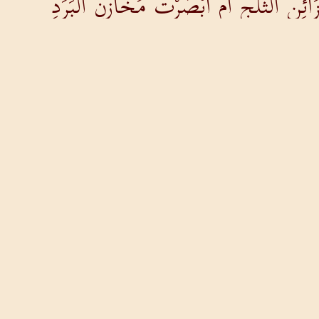
ِنِ الثَّلْجِ أَمْ أَبْصَرْتَ مَخَازِنَ الْبَرَدِ
تِ الضَّرِّ لِيَوْمِ الْقِتَالِ وَالْحَرْبِ؟
عُ النُّورُ وَتَتَفَرَّقُ الرِّيحُ الشَّرْقِيَّةُ عَلَى الأَرْ
ْهَطْلِ وَطَرِيقاً لِلصَّوَاعِقِ
حَيْثُ لاَ إِنْسَانَ عَلَى قَفْرٍ لاَ أَحَدَ فِيهِ
لْخَلاَءَ وَيُنْبِتَ مَخْرَجَ الْعُشْبِ؟
َمَنْ وَلَدَ مَآجِلَ الطَّلِّ؟