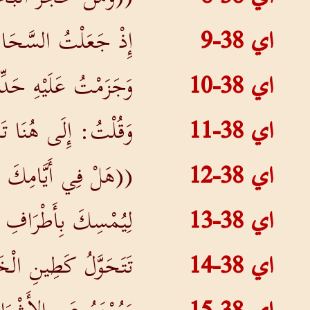
اي 38-9
إِذْ جَعَلْتُ السَّحَاب
اي 38-10
وَجَزَمْتُ عَلَيْهِ حَدّ
اي 38-11
وَقُلْتُ: إِلَى هُنَا تَأ
اي 38-12
((هَلْ فِي أَيَّامِكَ أَ
اي 38-13
لِيُمْسِكَ بِأَطْرَافِ ا
اي 38-14
تَتَحَوَّلُ كَطِينِ الْخَ