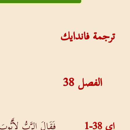
ترجمة فاندايك
الفصل
38
اي 38-1
فَقَالَ الرَّبُّ لأَيُّوب