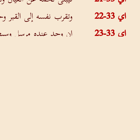
اي 33-22
وتقرب نفسه إلى القبر وحي
اي 33-23
إن وجد عنده مرسل وسيط 
اي 33-24
يترأف عليه ويقول: أطلق
اي 33-25
يصير لحمه أنضر من لحم 
اي 33-26
يصلي إلى الله فيرضى عنه
اي 33-27
يغني بين الناس فيقول: 
اي 33-28
فدى نفسي من العبور إلى 
اي 33-29
((هوذا كل هذه يفعلها الل