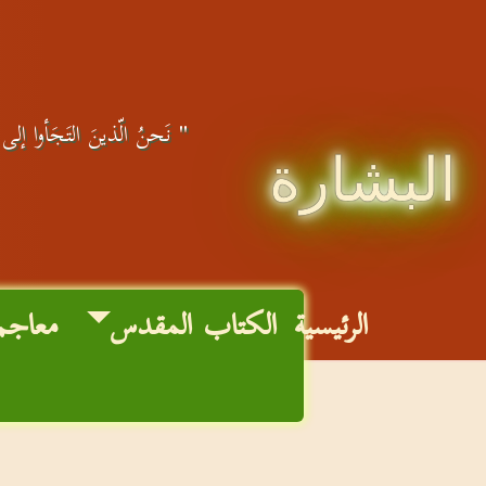
" نَحنُ الّذينَ التَجَأوا إلى ا
البشارة
الرئيسية
الكتاب المقدس
معاجم