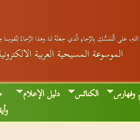
للهِ، على الَّتَمَسُّكِ بِالرَّجاءِ الّذي جعَلَهُ لنا.وهذا الرَّجاءُ لِنُفوسِنا 
الموسوعة المسيحية العربية الالكترونية
 وفهارس
الكنائس
دليل الإعلام
ص
وأي