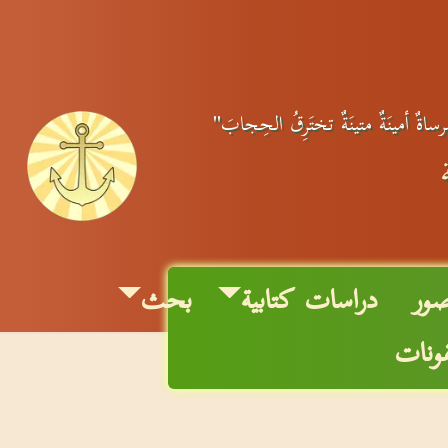
مِرساةٌ أمينَةٌ متينَةٌ تختَرِقُ الحِجابَ"
ور
دراسات كتابية
بحث
قونات