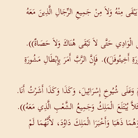
يَبْقَى مِنْهُ وَلاَ مِنْ جَمِيعِ الرِّجَالِ الَّذِينَ مَعَهُ
إِلَى الْوَادِي حَتَّى لاَ تَبْقَى هُنَاكَ وَلاَ حَصَاةٌ)).
َخِيتُوفَلَ)). فَإِنَّ الرَّبَّ أَمَرَ بِإِبْطَالِ مَشُورَةِ
َ وَعَلَى شُيُوخِ إِسْرَائِيلَ، وَكَذَا وَكَذَا أَشَرْتُ أَنَا.
لِئَلاَّ يُبْتَلَعَ الْمَلِكُ وَجَمِيعُ الشَّعْبِ الَّذِي مَعَهُ)).
ُمَا ذَهَبَا وَأَخْبَرَا الْمَلِكَ دَاوُدَ، لأَنَّهُمَا لَمْ