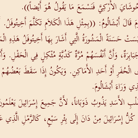
حُوشَايَ الأَرْكِيَّ فَنَسْمَعَ مَا يَقُولُ هُوَ أَيْضاً)).
مَ قَالَ أَبْشَالُومُ: ((بِمِثْلِ هَذَا الْكَلاَمِ تَكَلَّمَ أَخِيتُوفَلُ.
تْ حَسَنَةً الْمَشُورَةُ الَّتِي أَشَارَ بِهَا أَخِيتُوفَلُ هَذِهِ الْمَر
مْ جَبَابِرَةٌ، وَأَنَّ أَنْفُسَهُمْ مُرَّةٌ كَدُبَّةٍ مُثْكِلٍ فِي الْحَقْلِ.
لْحُفَرِ أَوْ أَحَدِ الأَمَاكِنِ. وَيَكُونُ إِذَا سَقَطَ بَعْضُهُمْ فِي
 وَرَاءَ أَبْشَالُومَ.
َلْبِ الأَسَدِ يَذُوبُ ذَوَبَاناً، لأَنَّ جَمِيعَ إِسْرَائِيلَ يَعْلَمُونَ 
كَ كُلُّ إِسْرَائِيلَ مِنْ دَانَ إِلَى بِئْرِ سَبْعٍ، كَالرَّمْلِ الَّذِي