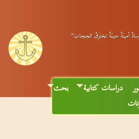
رساةٌ أمينَةٌ متينَةٌ تختَرِقُ الحِجابَ"
ر
دراسات كتابية
بحث
ونات