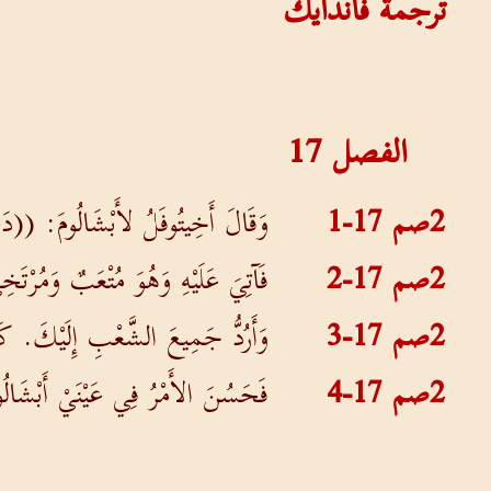
ترجمة فاندايك
الفصل
17
2صم 17-1
وَقَالَ أَخِيتُوفَلُ لأَبْشَالُومَ: ((دَعْ
2صم 17-2
فَآتِيَ عَلَيْهِ وَهُوَ مُتْعَبٌ وَمُرْت
2صم 17-3
وَأَرُدُّ جَمِيعَ الشَّعْبِ إِلَيْكَ. ك
2صم 17-4
فَحَسُنَ الأَمْرُ فِي عَيْنَيْ أَبْشَالُ