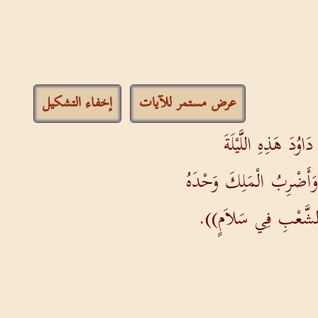
عرض مستمر للآيات
إخفاء التشكيل
ُدَ هَذِهِ اللَّيْلَةَ
 وَأَضْرِبُ الْمَلِكَ وَحْدَهُ
ُ الشَّعْبِ فِي سَلاَمٍ)).