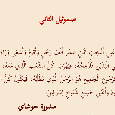
صموئيل الثاني
نِي أَنْتَخِبُ اثْنَيْ عَشَرَ أَلْفَ رَجُلٍ وَأَقُومُ وَأَسْعَى وَرَاءَ دَاو
َخِي الْيَدَيْنِ فَأُزْعِجُهُ، فَيَهْرُبَ كُلُّ الشَّعْبِ الَّذِي مَعَهُ،
َرُجُوعِ الْجَمِيعِ هُوَ الرَّجُلُ الَّذِي تَطْلُبُهُ، فَيَكُونُ كُلّ
ومَ وَأَعْيُنِ جَمِيعِ شُيُوخِ إِسْرَائِيلَ.
مشورة حوشاي