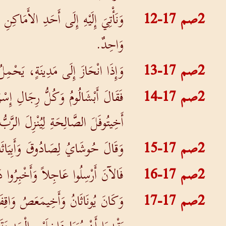
2صم 17-12
وَنَأْتِيَ إِلَيْهِ إِلَى أَحَدِ الأَمَاكِ
وَاحِدٌ.
2صم 17-13
وَإِذَا انْحَازَ إِلَى مَدِينَةٍ، يَحْمِ
2صم 17-14
فَقَالَ أَبْشَالُومُ وَكُلُّ رِجَالِ إِسْ
أَخِيتُوفَلَ الصَّالِحَةِ لِيُنْزِلَ الرَّبُّ 
2صم 17-15
وَقَالَ حُوشَايُ لِصَادُوقَ وَأَبِيَاثَا
2صم 17-16
فَالآنَ أَرْسِلُوا عَاجِلاً وَأَخْبِرُوا دَ
2صم 17-17
وَكَانَ يُونَاثَانُ وَأَخِيمَعَصُ وَاقِفَي