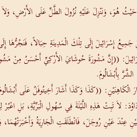
نِ حَيْثُ هُوَ، وَنَنْزِلَ عَلَيْهِ نُزُولَ الطَّلِّ عَلَى الأَرْضِ، وَلاَ 
لُ جَمِيعُ إِسْرَائِيلَ إِلَى تِلْكَ الْمَدِينَةِ حِبَالاً، فَنَجُرُّهَا 
رَائِيلَ: ((إِنَّ مَشُورَةَ حُوشَايَ الأَرْكِيِّ أَحْسَنُ مِنْ مَشُورَةِ أ
الشَّرَّ بِأَبْشَالُومَ.
رَ الْكَاهِنَيْنِ: ((كَذَا وَكَذَا أَشَارَ أَخِيتُوفَلُ عَلَى أَبْشَالُوم
اوُدَ: لاَ تَبِتْ هَذِهِ اللَّيْلَةَ فِي سُهُولِ الْبَرِّيَّةِ، بَلِ اعْبُرْ 
ْنِ عِنْدَ عَيْنِ رُوجَلَ، فَانْطَلَقَتِ الْجَارِيَةُ وَأَخْبَرَتْهُمَا، وَه