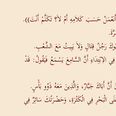
 أَنَعْمَلُ حَسَبَ كَلاَمِهِ أَمْ لاَ؟ تَكَلَّمْ أَنْتَ)).
َّةَ.
 وَأَبُوكَ رَجُلُ قِتَالٍ وَلاَ يَبِيتُ مَعَ الشَّعْبِ.
 الاِبْتِدَاءِ أَنَّ السَّامِعَ يَسْمَعُ فَيَقُولُ: قَدْ
أَنَّ أَبَاكَ جَبَّارٌ، وَالَّذِينَ مَعَهُ ذَوُو بَأْسٍ.
 عَلَى الْبَحْرِ فِي الْكَثْرَةِ، وَحَضْرَتُكَ سَائِرٌ فِي