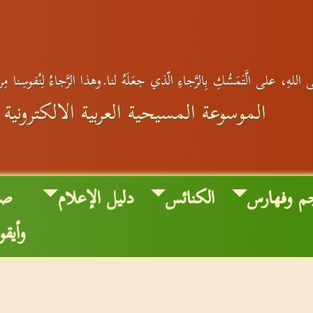
 اللهِ، على الَّتَمَسُّكِ بِالرَّجاءِ الّذي جعَلَهُ لنا.وهذا الرَّجاءُ لِنُفوسِنا مِ
الموسوعة المسيحية العربية الالكترونية
م وفهارس
الكنائس
دليل الإعلام
صو
وأيق