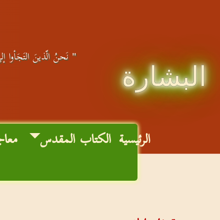
" نَحنُ الّذينَ التَجَأوا إلى
البشارة
الرئيسية
الكتاب المقدس
معاج