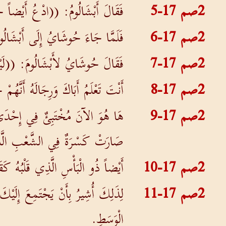
2صم 17-5
فَقَالَ أَبْشَالُومُ: ((ادْعُ أَيْضاً 
2صم 17-6
فَلَمَّا جَاءَ حُوشَايُ إِلَى أَبْشَالُو
2صم 17-7
فَقَالَ حُوشَايُ لأَبْشَالُومَ: ((لَيْسَ
2صم 17-8
أَنْتَ تَعْلَمُ أَبَاكَ وَرِجَالَهُ أَنَّهُ
2صم 17-9
هَا هُوَ الآنَ مُخْتَبِئٌ فِي إِحْدَى ا
صَارَتْ كَسْرَةٌ فِي الشَّعْبِ الَّذِي
2صم 17-10
أَيْضاً ذُو الْبَأْسِ الَّذِي قَلْبُهُ كَق
2صم 17-11
لِذَلِكَ أُشِيرُ بِأَنْ يَجْتَمِعَ إِلَيْ
الْوَسَطِ.