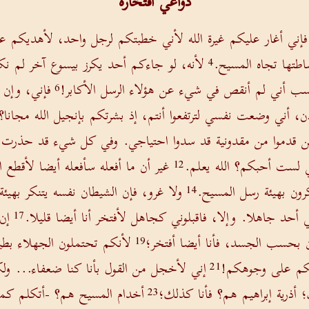
دواعي افتخاره
فإني أغار عليكم غيرة الله لأني خطبتكم لرجل واحد، لأهديكم عذ
اطتها تجاه المسيح.
لأنه، لو جاءكم أحد يكرز بيسوع آخر لم نكرز
4
ب أني لم أنقص في شيء عن هؤلاء الرسل الأكابر!
فإني، وإن 
6
ن، أني وضعت نفسي لترتفعوا أنتم، إذ بشرتكم بإنجيل الله مجانا؟
 قدموا من مقدونية قد سدوا احتياجي. وفي كل شيء قد حذرت أ
ي لست أحبكم؟ الله يعلم.
غير أن ما أفعله سأفعله أيضا لأقطع 
12
رون بهيئة رسل المسيح.
ولا غرو، فإن الشيطان نفسه يتنكر بهيئة 
14
 أحد جاهلا. وإلا، فاقبلوني كجاهل لأفتخر أنا أيضا قليلا.
إن
17
ن بحسب الجسد، فأنا أيضا أفتخر؛
لأنكم تحتملون الجهلاء بطي
19
مكم على وجوهكم!
إني لأخجل من القول بأنا كنا ضعفاء... ول
21
؛ أذرية إبراهيم هم؟ فأنا كذلك؛
أخدام المسيح هم؟ -أتكلم كمن
23