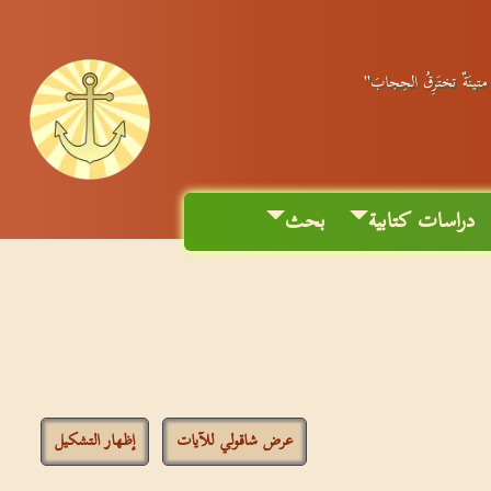
ٌ متينَةٌ تختَرِقُ الحِجابَ"
دراسات كتابية
بحث
عرض شاقولي للآيات
إظهار التشكيل