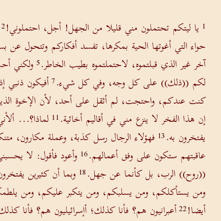
يا ليتكم تحتملون مني قليلا من الجهل! أجل، احتملوني!
2
1
حواء التي أغوتها الحية بمكرها، تفسد أفكاركم وتتحول عن بس
آخر غير الذي قبلتموه، لاحتملتموه بطيب الخاطر.
ولكني أحس
5
لكم ((ذلك)) على كل وجه، وفي كل شيء.
أفيكون ذنبي إذ
7
كنت عندكم، واحتجت، لم أثقل على أحد، لأن الإخوة الذين
إن هذا الفخر لا ينزع مني في أقاليم أخائية.
لماذا؟... ألأن
11
يفتخرون به.
فهؤلاء الرجال رسل كذبة، وعملة مكارون، متنك
13
عاقبتهم ستكون على وفق أعمالهم.
وأعود فأقول: لا يحسبني
16
((روح)) الرب، بل كأنما عن جهل.
وبما أن كثيرين يفتخرو
18
ومن يستأكلكم، ومن يسلبكم، ومن يتكبر عليكم، ومن يلط
أيضا!
أعبرانيون هم؟ فأنا كذلك؛ أإسرائيليون هم؟ فأنا كذلك
22