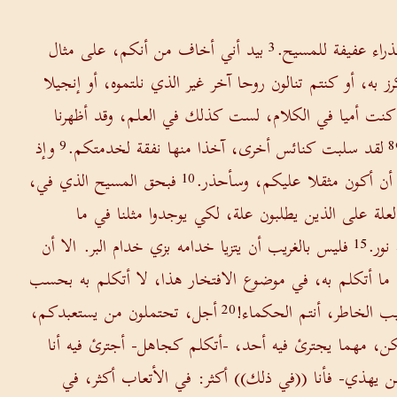
راء عفيفة للمسيح.
بيد أني أخاف من أنكم، على مثال
3
 به، أو كنتم تنالون روحا آخر غير الذي نلتموه، أو إنجيلا
كنت أميا في الكلام، لست كذلك في العلم، وقد أظهرنا
لقد سلبت كنائس أخرى، آخذا منها نفقة لخدمتكم.
وإذ
9
8
ن أكون مثقلا عليكم، وسأحذر.
فبحق المسيح الذي في،
10
العلة على الذين يطلبون علة، لكي يوجدوا مثلنا في ما
نور.
فليس بالغريب أن يتزيا خدامه بزي خدام البر. الا أن
15
 ما أتكلم به، في موضوع الافتخار هذا، لا أتكلم به بحسب
ب الخاطر، أنتم الحكماء!
أجل، تحتملون من يستعبدكم،
20
كن، مهما يجترئ فيه أحد، -أتكلم كجاهل- أجترئ فيه أنا
 يهذي- فأنا ((في ذلك)) أكثر: في الأتعاب أكثر، في