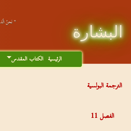
" نَحنُ الّذين
البشارة
الرئيسية
الكتاب المقدس
م
الترجمة البولسية
الفصل
11