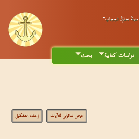
ٌ متينَةٌ تختَرِقُ الحِجابَ"
دراسات كتابية
بحث
عرض شاقولي للآيات
إخفاء التشكيل