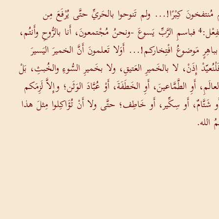
م مُنتفخونَ كِبْرًا!... ولم تَنوحوا بالحَريِّ حتَّى يُرْفَعَ مِن
ِعْل:
فباسمِ الرَّبِّ يَسوعَ -ونحنُ مُجْتمعونَ، أَنا بالرُّوحِ وأَنتُم،
4
اهِرٍ مَوضوعُ افْتِخاركم!... أَوَلا تَعلمونَ أَنَّ الخميرَ اليَسيرَ
َلْنُعيّدْ إِذَنْ، لا بالخَميرِ العَتيقِ، ولا بخَميرِ السُّوءِ والخُبثِ، بَلْ
 أَوِ الطَّمَّاعينَ، أَوِ الخَطَفَةَ، أَوْ عُبَّادَ الوَثَن؛ وإِلاَّ لَزِمَكم
 شَتَّامٌ، أَو سِكِّير، أَو خَاطِف؛ حتَّى ولا أَنْ تُؤَاكِلوا مِثلَ هذا
مُ الله.