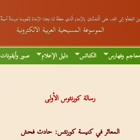
َ التَجَأوا إلى اللهِ، على الَّتَمَسُّكِ بِالرَّجاءِ الّذي جعَلَهُ لنا.وهذا الرَّجاءُ لِنُفوسِنا مِرساةٌ أمينَة
الموسوعة المسيحية العربية الالكترونية
عاجم وفهارس
الكنائس
دليل الإعلام
صور وأيقونات
رسالة كورنثوس الأولى
المعاثر في كنيسة كورنثس: حادث فحش