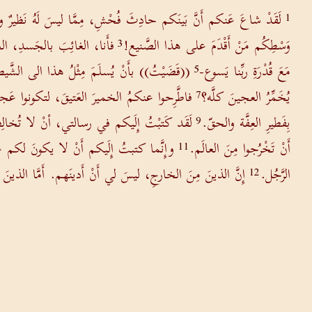
لَقَدْ شاعَ عَنكم أَنَّ بَينَكم حادِثَ فُحْشِ، مِمَّا ليسَ لَهُ نَظيرٌ ولا
1
وَسْطِكُم مَنْ أَقْدَمَ على هذا الصَّنيع!
فأَنا، الغائِبَ بالجَسدِ، ال
3
مَعَ قُدْرَةِ ربِّنا يَسوع-
((قَضَيْتُ)) بأَنْ يُسلَمَ مِثْلُ هذا الى الشَّيط
5
يُخَمِّرُ العجينَ كلَّه؟
فاطَّرِحوا عنكمُ الخميرَ العَتيقَ، لتكونوا عَجي
7
بِفَطيرِ العِفَّة والحقّ.
لَقَد كَتبْتُ إِلَيكم في رسالتي، أنْ لا تُخالِط
9
أَنْ تَخْرُجوا مِنَ العالَم.
وإِنَّما كتبتُ إِلَيكم أَنْ لا يكونَ لكم عِلا
11
الرَّجُل.
إِنَّ الذينَ مِنَ الخارجِ، ليسَ لي أَنْ أَدينَهم. أَمَّا الذينَ مِ
12