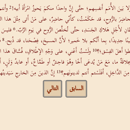
 بَينَ الأُمَمِ أَنفسِهم؛ حتَّى إِنَّ واحدًا منكمَ يَحوزُ امْرَأَةَ أَبيه!
وأَنت
2
حاضِرَ بالرُّوحِ، قد حَكَمْتُ، كأَنّي حاضِرٌ، على مَنْ أَتى مِثْلَ هذا الف
انِ لأَجْلِ هَلاكِ الجَسَدِ، حتَّى تُخلَّصَ الرُّوح في يَومِ الرَّبّ.
فليسَ بب
6
نًا جدِيدًا، بِما أَنَّكم بلا خَمير؛ لأَنَّ المسيحَ، فِصْحَنا، قد ذُبِح.
ف
8
وا أَهلَ الفِسْق؛؟
ولَسْتُ أَعْني، على وَجْهِ الإِطْلاقِ، فُسَّاقَ هذا العالَمِ،
10
قَةٌ ما، مَعَ مَنْ يُدعَى أَخًا وهُوَ فاحِشٌ أو طَمَّاعٌ، أَو عابدُ وَثَنٍ، أَو
نَ الدَّاخِلِ، أَفَلَسْتم أَنتم تَدينونَهم؟
إِنَّ الذينَ مِنَ الخارجِ سَيَدينُه
13
السابق
التالي