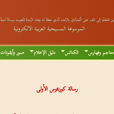
َ التَجَأوا إلى اللهِ، على الَّتَمَسُّكِ بِالرَّجاءِ الّذي جعَلَهُ لنا.وهذا الرَّجاءُ لِنُفوسِنا مِرساةٌ أمينَة
الموسوعة المسيحية العربية الالكترونية
عاجم وفهارس
الكنائس
دليل الإعلام
صور وأيقونات
رسالة كورنثوس الأولى