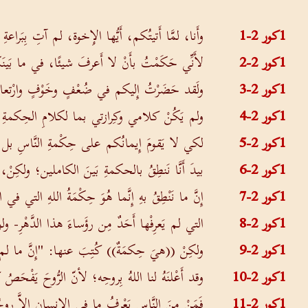
1كور 2-1
وأَنا، لمَّا أَتيتُكم، أَيُّها الإِخوة، لم آتِ بِبَراعةِ
1كور 2-2
لأَنِّي حَكَمْتُ بأَنْ لا أَعرفَ شيئًا، في ما بَينَكم،
1كور 2-3
ولَقد حَضَرْتُ إِليكم في ضُعْفٍ وخَوْفٍ وارْتعاد
1كور 2-4
ولم يَكُنْ كلامي وكِرازتي بما لكلامِ الحِكمةِ مِن ب
1كور 2-5
لكي لا يَقومَ إِيمانُكم على حِكْمةِ النَّاسِ بل 
1كور 2-6
بيدَ أَنَّا نَنطِقُ بالحكمةِ بَينَ الكاملين؛ ولكِنْ، 
1كور 2-7
إِنَّ ما نَنْطِقُ بهِ إِنَّما هُوَ حِكْمَةُ اللهِ التي في
1كور 2-8
التي لم يَعرِفْها أَحَدٌ مِن رؤَساءَ هذا الدَّهْرِ- و
1كور 2-9
ولكِنْ ((هيَ حِكمَةٌ)) كُتِبَ عنها: "إِنَّ ما لم تَرَ
1كور 2-10
وقد أَعْلنَهُ لنا اللهُ بِروحِه؛ لأنّ الرُّوحَ يَفْحَص
1كور 2-11
فَمَنْ مِنَ النَّاسِ يَعْرِفُ ما في الإِنسانِ إِلاَّ