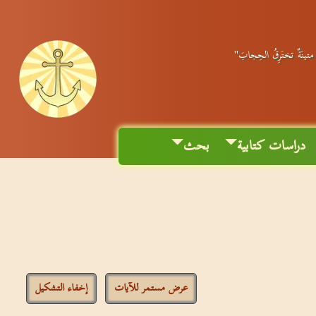
ٌ متينَةٌ تختَرِقُ الحِجابَ"
دراسات كتابية
بحث
عرض مستمر للآيات
إخفاء التشكيل