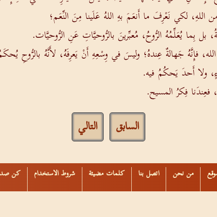
 اللهِ، لكي نَعْرِفَ ما أَنعَمَ بهِ اللهُ عَلَينا مِنَ النِّعَم؛
ةُ، بل بِما يُعَلِّمُهُ الرُّوحُ، مُعبِّرينَ بالرُّوحيَّاتِ عَنِ الرُّوحيَّات.
، فإِنَّهُ جَهالةٌ عِندهُ؛ وليسَ في وِسْعِهِ أَنْ يَعرِفَهُ، لأَنَّهُ بالرُّوحِ يُحكَ
يءٍ، ولا أَحدَ يَحكُمُ فيه.
نحنُ، فعِندَنا فِكرُ المسيح.
السابق
التالي
وقع
من نحن
اتصل بنا
كلمات مضيئة
شروط الاستخدام
كن صدي
ALBISHARA © 2000-2021