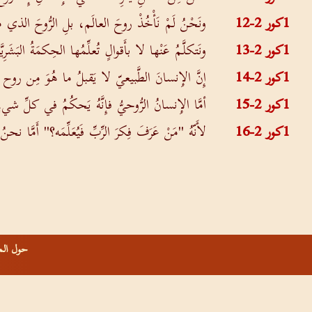
1كور 2-12
ونَحْنُ لَمْ نَأْخُذْ روحَ العالَم، بلِ الرُّوحَ الذي من
1كور 2-13
ونَتكلَّمُ عَنْها لا بأَقوالٍ تُعلِّمُها الحِكمَةُ البَشَرِيَّ
1كور 2-14
إِنَّ الإِنسانَ الطَّبيعيّ لا يَقبلُ ما هُوَ مِن روح الله
1كور 2-15
أمَّا الإِنسانُ الرُّوحيُّ فإِنَّهُ يَحكُمُ في كلِّ ش
1كور 2-16
لأَنّهُ "مَنْ عَرَفَ فِكرَ الرِّبِّ فَيُعَلِّمَه؟" أَمَّا 
حول الم