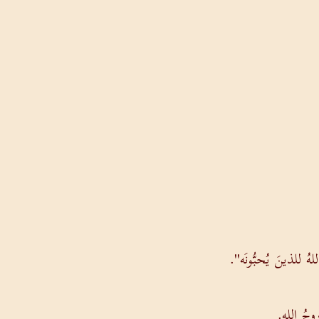
هُ للذينَ يُحبُّونَه".
روحُ الله.