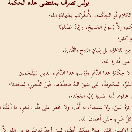
بولس تصرف بمقتضى هذه الحكمة
 الكلامِ أَوِ الحِكْمَةِ، لأُبشِّرَكم بشَهادَةِ الله:
 إِلاَّ يَسوعَ المَسيحَ، وإِيَّاهُ مَصْلوبًا.
ٍ كثير؛
َلاغَةٍ، بل بِبَيانِ الرُّوحِ والقُدرةِ،
على قُدرةِ الله.
لا حِكْمَةِ هذا الدَّهْرِ ورُؤساءِ هذا الدَّهْرِ، الذين سَيُفْحَمون.
 السِّرِّ، المَكتومَةُ، التي سَبقَ اللهُ فحدَّدَها، قَبلَ الدُّهورِ، لِمَجْدِنا؛
لو عَرفوها لَما صَلبوا رَبَّ المَجْد-؛
هُ عَينٌ، ولا سَمِعتْ بهِ أُذُن، ولا خَطرَ على قَلْبِ بَشَرٍ، ما أَعَدَّهُ الل
ُ كلَّ شَيءٍ حتَّى أَعماقَ الله.
 روحُ الإِنسانِ الذي فيه؟ فهكذا أَيضًا، ليسَ أَحدٌ يَعرِفُ ما في اللهِ إِلاَّ 