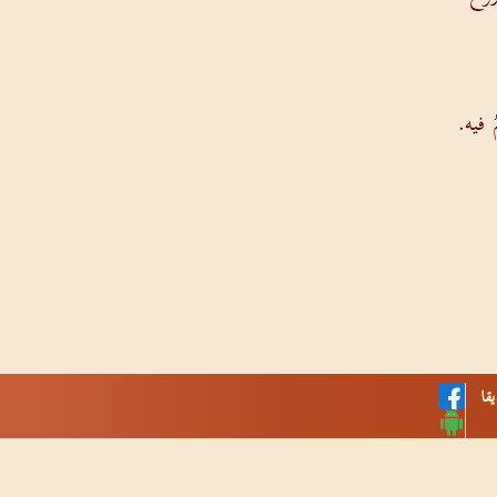
مُ فيه.
قا