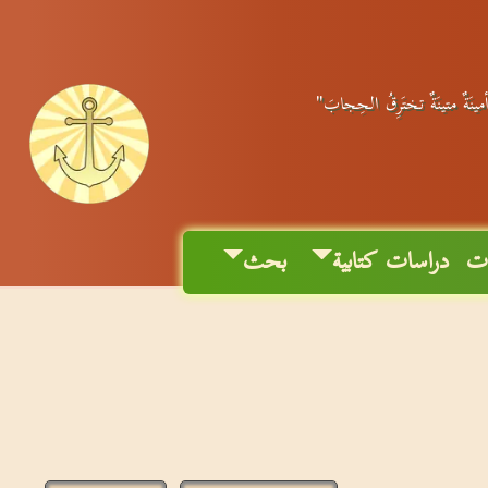
أمينَةٌ متينَةٌ تختَرِقُ الحِجابَ"
ات
دراسات كتابية
بحث