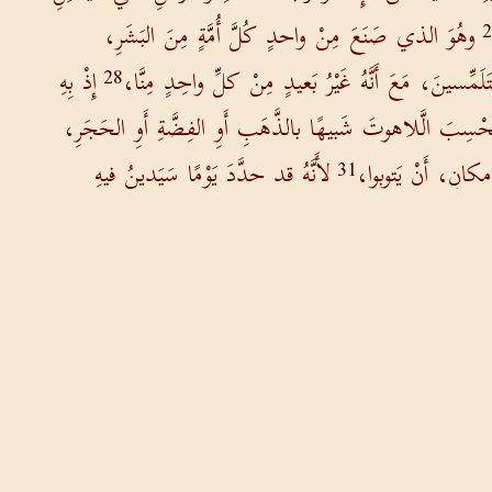
وهُوَ الذي صَنَعَ مِنْ واحدٍ كُلَّ أُمَّةٍ مِنَ البَشَرِ،
َلَمِّسينَ، مَعَ أَنَّهُ غَيْرُ بَعيدٍ مِنْ كلِّ واحِدٍ مِنَّا،
إِذْ بِهِ
28
 نَحْسِبَ الَّلاهوتَ شَبيهًا بالذَّهَبِ أَوِ الفِضَّةِ أَوِ الحَجَرِ،
مكانٍ، أَنْ يَتوبوا،
لأَنَّهُ قد حدَّدَ يَوْمًا سَيَدينُ فيهِ
31
واتِ طَفِقَ بَعْضُهُم يَسْتَهْزِئون؛ وقالَ آخَرونَ: "سنَسْمَعُ
يُّ، وامْرَأَةٌ اسْمُها دامَرِيسُ، وآخَرونُ مَعَهُما.
ديقا