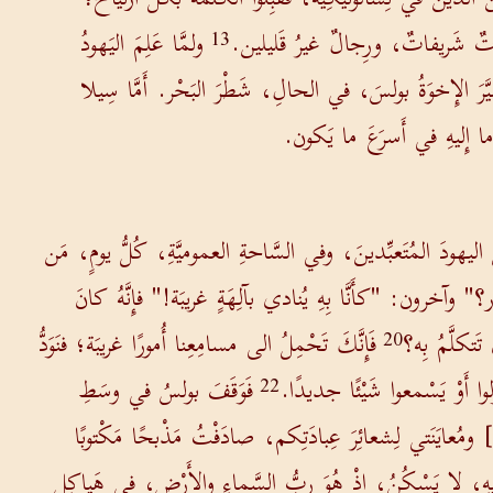
داتٌ شَريفاتٌ، ورِجالٌ غيرُ قَليلين.
ولمَّا عَلِمَ اليَهودُ
13
يَّرَ الإِخوَةُ بولسَ، في الحالِ، شَطْرَ البَحْر. أَمَّا سِيلا
َما إِليهِ في أَسرَعَ ما يَكون.
هودَ المُتَعبِّدينَ، وفي السَّاحةِ العموميَّةِ، كُلُّ يومٍ، مَن
ر؟" وآخرون: "كأَنَّا بِهِ يُنادي بآلِهَةٍ غريبَة!" فإِنَّهُ كانَ
َتكلَّمُ بِه؟
فَإِنَّكَ تَحْمِلُ الى مسامِعِنا أُمورًا غريبَة؛ فنَوَدُّ
20
ولوا أَوْ يَسْمعوا شَيْئًا جديدًا.
فَوَقَفَ بولسُ في وسَطِ
22
عايَنَتي لِشعائِرَ عِبادَتِكم، صادَفْتُ مَذْبحًا مَكْتوبًا
هِ، لا يَسْكُنُ، إِذْ هُوَ ربُّ السَّماءِ والأَرْضِ، في هَياكِلِ