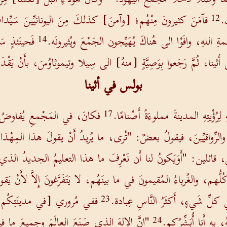
ك.
فآمَنَ كثيرونَ مِنْهُم؛ [وآمنَ] كذلكَ مِنَ اليونانيِّينَ سَيِّ
12
مةِ اللهِ، وافَوْا الى هُناكَ يُهَيِّجون الجَمْعَ ويُثيرونَه.
فَحينَئذٍ سَ
14
أَثينا، ثُمَّ رَجَعوا بِوَصِيَّةٍ [منهُ] الى سِيلا وتيموثاوُسَ، بأَنْ يَقْد
بولس في أثينا
رُؤْيتِهِ المدينةَ مملوءَةً أَصْنامًا.
فكانَ، في المَجْمعِ يُفاوضُ الي
17
ِّينَ والرِّواقيِّينَ، فيقولُ بعضٌ: "تُرى، ما يُريدُ أَنْ يقولَ هذا المِهْذا
سِ، قائلين: "أَوَيَكونُ لنا أَن نَعْرِفَ ما هذا التعليمُ الجديدُ الذي ت
كُلُّهم، والغُرباءُ المُقيمونَ في ما بينَهُم، لا يَتَفَرَّغونَ إِلاَّ لأَنْ يَق
في كلِّ شَيءٍ، أَكثَرُ النَّاسِ عِبادة.
ففي مُروري [في مدينَتِكُم] ومُ
23
 بهِ أَنا أُبَشِّرُكم.
"إِنَّ الإِلهَ الذي صَنَعَ العالَمَ وجميعَ ما في
24