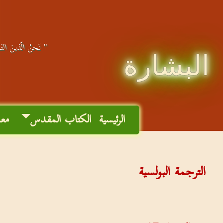
" نَحنُ الّذينَ التَج
البشارة
الرئيسية
الكتاب المقدس
معا
الترجمة البولسية