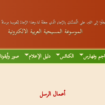
َأوا إلى اللهِ، على الَّتَمَسُّكِ بِالرَّجاءِ الّذي جعَلَهُ لنا.وهذا الرَّجاءُ لِنُفوسِنا مِرساةٌ 
الموسوعة المسيحية العربية الالكترونية
جم وفهارس
الكنائس
دليل الإعلام
صور وأيقون
أعمال الرسل