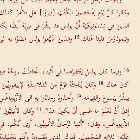
وكانوا كلَّ يَوْمٍ يَفْحَصونَ الكُتُبَ [لِيَرَوْا] هلِ الأَمرُ كَذل
الذينَ في تِسَّالونيكِيَةَ أَنَّ بولسَ قد بشَّرَ في بيرِيَةَ أَيضًا بكل
وتيموثاوُسُ فلَبِثا هُناك.
والذينَ شَيَّعوا بولسَ مَضَوْا بهِ الى 
15
وفيما كانَ بولسُ يَنْتَظِرُهما في أَثينا، اغْتاظَتْ روحُهُ فيهِ لِ
16
كانَ هناك.
وكانَ يُباحِثُهُ قَوْمٌ مِنَ الفلاسِفَةِ الإِبيقورِي
18
يبشِّرُ بيَسوعَ والقِيامَة.
وأَخَذوهُ وجاءُوا بِهِ الى الآرْيوباغُ
19
إِذنْ أَنْ نَعْلَمَ ما عَسى أَنْ يكونَ هذا".
وكان الأَثينِيُّونَ 
21
الآريوباغُسِ، وقال: "أَيُّها الرِّجالُ الأَثينِيُّونَ، أَرى أَنَّكُم، 
عَلَيْه: للإِلهِ المَجْهول. فَذاكَ الذي تَعْبُدونَهُ وأَنتُم تَجْهَلونَهُ،