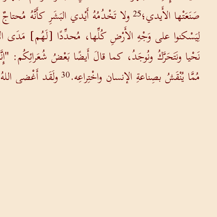
صَنَعَتْها الأَيدي؛
ولا تَخْدُمُهُ أَيْدي البَشَرِ كأَنَّهُ مُح
25
لِيَسْكنوا على وَجْهِ الأَرْضِ كُلِّها، مُحدِّدًا [لَهُم] مَدَى ال
نَحْيا ونَتَحَرَّكُ ونُوجَدُ، كما قالَ أَيضًا بَعْضُ شُعَرائِكُم: "إِنَّا
مُمَّا يُنْقَشُ بصِناعةِ الإِنسانِ واخْتِراعِه.
ولَقَد أَغْضى اللهُ 
30
المَسكونَةَ بالعَدْلِ، بالإِنسانِ الذي عَيَّنَهُ، مُقَدِّمًا للجَميعِ ضَ
مِنكَ عَن هذا مَرَّةً أُخرى".
وهكذا خَرَجَ بولسُ،من بَيْنِ
33
حول الموق