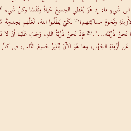
تاجٌ الى شَيءٍ ما، إِذ هُوَ يُعْطي الجميعَ حَياةً ونَفَسًا وكلَّ شَيء.
26
أَزمِنَةِ وتُخومَ مساكِنهم؛
لكَيْ يَطْلُبوا اللهَ، لَعَلَّهم يَجِدونَهُ مُت
27
 نَحنُ ذُرِّيَّتُه...".
فإِذْ نَحنُ ذُرِّيَّةُ اللهِ، وَجَبَ عَلَيْنا أَنْ لا
29
عَن أَزْمِنَةِ الجَهْلِ، وها هُوَ الآنَ يُنْذِرُ جَميعَ النَّاسِ، في كلِّ 
مانَةً بإِقامَتِهِ مِنْ بَيْنِ الأَمْوات".
فلمَّا سَمِعوا بقيامَةِ الأَمْ
32
هِم.
غيرَ أَنَّ أُناسًا لَزِموهُ، وآمَنوا؛ مِنْهُم دِيونيسِيُوسُ الآريوباغ
34
السابق
التالي
ع
من نحن
اتصل بنا
كلمات مضيئة
شروط الاستخدام
كن ص