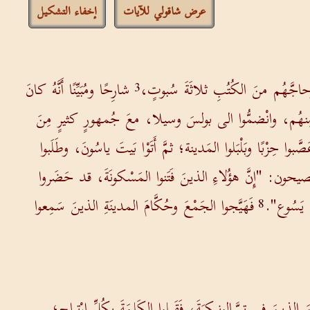
عرض شاقولي للآيات
إخفاء التشكيل
اجَّهُم منَ الكُتُبِ ثلاثَةَ سُبوتٍ،
شارِحًا ومُبَيِّنًا أَنَّهُ كانَ
3
 مِنهُم، وانْضمُّوا الى بولسَ وسيلا، معَ جُمهورٍ كثيرٍ مِنَ
وا حِزْبًا وبَلْبَلوا المَدينة؛ ثمَّ أَتَوْا بَيتَ ياسُونَ، وطَلَبوا
يحون: "إِنَّ هؤُلاءِ الذينَ فَتَنوا المَسْكونَةَ، قد حَضَروا
] يَسُوع".
فَهَيَّجوا الجَمْعَ وحُكَّامَ المدينَةِ الذينَ سَمِعوا
8
 الذينَ في تِسَّالونيكِيَةَ، فَقَبِلوا الكَلمَةَ بكُلِّ ارْتياح؛