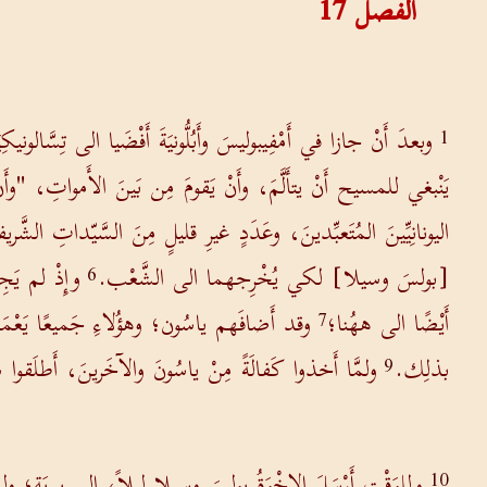
الفصل
17
وبعدَ أَنْ جازا في أَمْفِيبوليسَ وأَبُلُّونيَةَ أَفْضَيا الى تِسَّالون
1
يَنْبغي للمسيح أَنْ يتأَلَّمَ، وأَنْ يَقومَ مِن بَينَ الأَمواتِ، "
اليونانِيِّينَ المُتَعبِّدينَ، وعَدَدٍ غيرِ قليلٍ مِنَ السَّيّداتِ الشَّ
[بولسَ وسيلا] لكي يُخْرِجهما الى الشَّعْب.
وإِذْ لم يَج
6
أَيْضًا الى ههُنا؛
وقد أَضافَهم ياسُون؛ وهؤُلاءِ جَميعًا يَعْمَ
7
بذلِك.
ولمَّا أَخذوا كَفالَةً مِنْ ياسُونَ والآخَرينَ، أَطلَقوا 
9
ولِلوَقْتِ أَرْسَلَ الإِخْوَةُ بولسَ وسيلا ليلاً، الى بيرِيَة؛ و
10