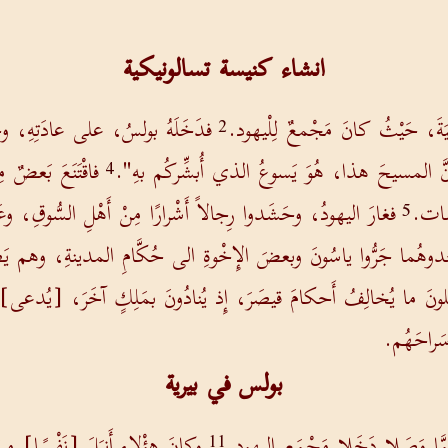
انشاء كنيسة تسالونيكية
يكِيَةَ، حَيْثُ كانَ مَجْمعٌ لِلْيهود.
فدَخَلَهُ بولسُ، على عادَتِهِ، وح
2
وأَنَّ المسيحَ هذا، هُوَ يَسوعُ الذي أُبشِّركُم بهِ".
فاقْتَنَعَ بَعضٌ
4
ريفات.
فغارَ اليهودُ، وحَشَدوا رِجالاً أَشْرارًا مِنْ أَهْلِ السُّوقِ، وعَصَّب
5
ِدوهُما جَرُّوا ياسُونَ وبعضَ الإِخْوةِ الى حُكَّامِ المدينةِ، وهم يَص
لونَ ما يُخالِفُ أَحكامَ قيصَرَ، إِذ يُنادُونَ بمَلِكٍ آخَرَ، [يُدعى
سَراحَهُم.
بولس في بيرية
لمَّا وَصَلا دَخَلا مَجْمَع اليهود.
وكانَ هؤْلاءِ أَنبَلَ [نَفْسًا] مِنَ
11