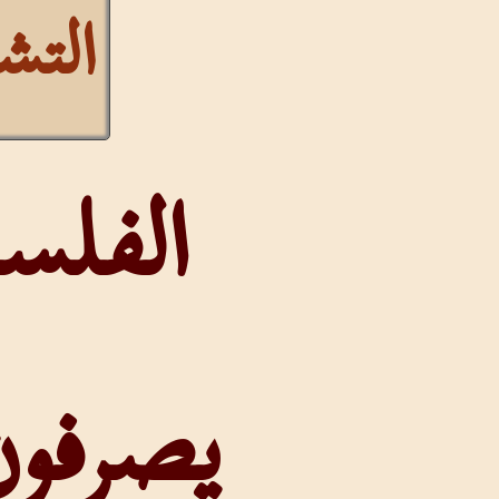
التشكيل
الفلسطيون
يصرفون داوُد