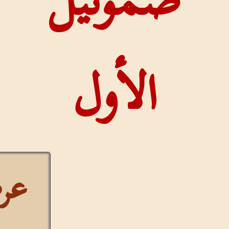
ئيل
أول
عرض