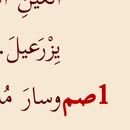
يِزْرَعيلَ.
وسارَ مُلوكُ