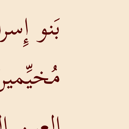
بَنو إِسرائيلَ
مُخيِّمينَ على
العينِ التي في