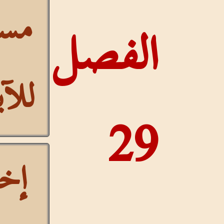
مستمر
فصل
للآيات
إخفاء