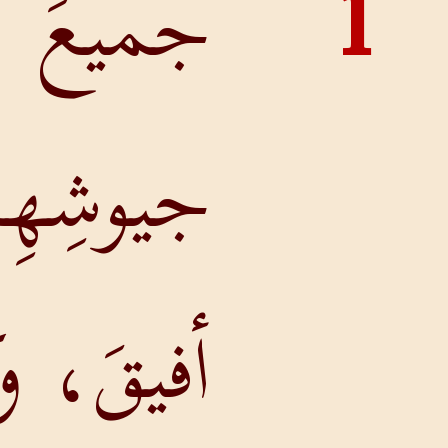
جميعَ
جيوشِهِم في
أفيقَ، وكانَ