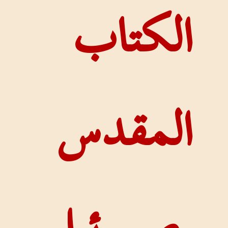
اب
دس