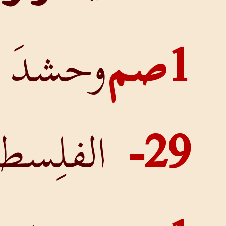
وحشدَ
الفلِسطيُّونَ