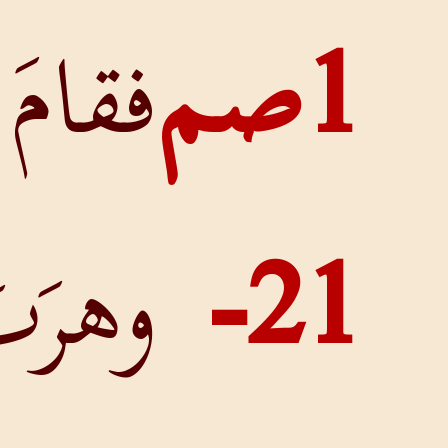
فقامَ داوُدُ
وهرَبَ، وأمَّا