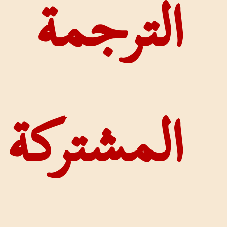
مة
ركة