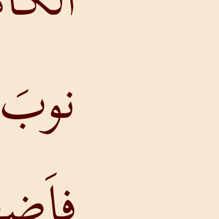
الكاهنِ في
نوبَ،
فاَضطرَبَ