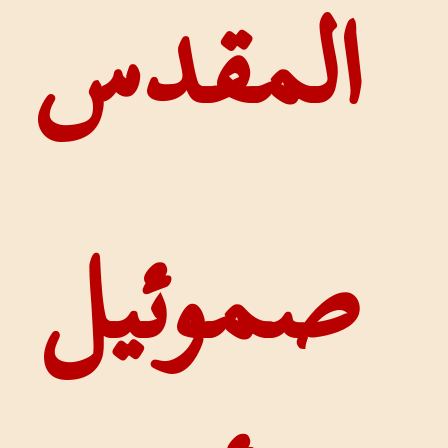
دس
يل