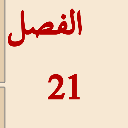
مستمر
فصل
للآيات
إخفاء