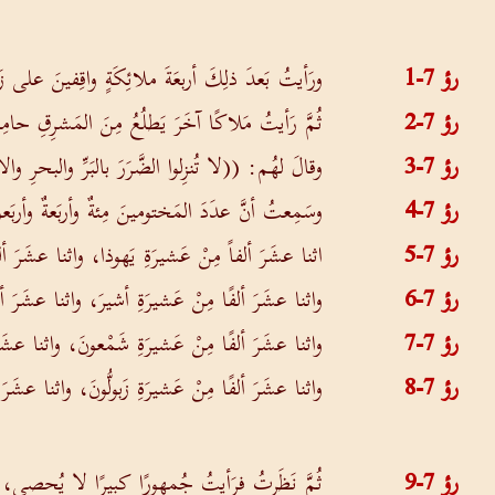
رؤ 7-1
ورَأيتُ بَعدَ ذلِكَ أربعَةَ ملائِكَةٍ واقِفينَ على زَوا
رؤ 7-2
ثُمَّ رَأيتُ مَلاكًا آخَرَ يَطلُعُ مِنَ المَشرِقِ حام
رؤ 7-3
وقالَ لهُم: ((لا تُنزِلوا الضَّرَرَ بالبَرِّ والبحرِ
رؤ 7-4
وسَمِعتُ أنَّ عدَدَ المَختومينَ مِئةٌ وأربَعةٌ وأربَ
رؤ 7-5
اثنا عشَرَ ألفاً مِنْ عَشيرَةِ يَهوذا، واثنا عشَرَ أل
رؤ 7-6
واثنا عشَرَ ألفًا مِنْ عَشيرَةِ أشيرَ، واثنا عشَرَ أل
رؤ 7-7
واثنا عشَرَ ألفًا مِنْ عَشيرَةِ شَمْعونَ، واثنا عشَر
رؤ 7-8
واثنا عشَرَ ألفًا مِنْ عَشيرَةِ زَبولُّونَ، واثنا عشَر
رؤ 7-9
ثُمَّ نَظَرتُ فرَأيتُ جُمهورًا كبيرًا لا يُحصى، مِنْ