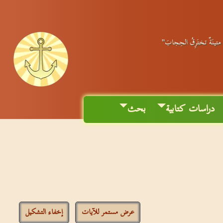
ةٌ متينَةٌ تختَرِقُ الحِجابَ"
دراسات كتابية
بحث
عرض مستمر للآيات
إخفاء التشكيل