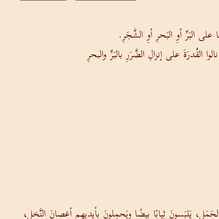
على البَرِّ أوِ البَحرِ أوِ الشَّجَرِ.
 القُدرَةَ على إنزالِ الضَّرَرِ بالبَرِّ والبحرِ
الحَمَلِ، يَلبَسونَ ثِيابًا بيضًا ويَحمِلونَ بأيديهِم أغصانَ النَّخلِ،