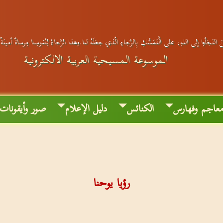
 التَجَأوا إلى اللهِ، على الَّتَمَسُّكِ بِالرَّجاءِ الّذي جعَلَهُ لنا.وهذا الرَّجاءُ لِنُفوسِنا مِرساةٌ أمينَ
الموسوعة المسيحية العربية الالكترونية
عاجم وفهارس
الكنائس
دليل الإعلام
صور وأيقونات
رؤيا يوحنا