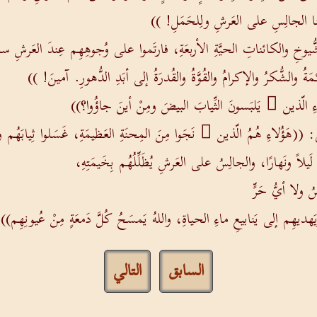
ا الجالِسِ على العَرشِ ولِلحَمَلِ! ))
ُيوخِ والكائناتِ الحيَّةِ الأربعَةِ، فارتَموا على وُجوهِهِم عِندَ العَرشِ سا
والشُّكرُ والإكرامُ والقُوَّةُ والقُدرَةُ إلى أبَدِ الدُّهورِ. آمينَ! ))
ءِ الّذين َ يَلبَسونَ الثِّيابَ البيضَ ومِنْ أينَ جاؤُوا؟))
(هَؤُلاءِ هُمُ الّذين َ نَجَوا مِنَ المِحنَةِ العَظيمَةِ، غَسَلوا ثِيابَهُم وج
َيلاً ونَهارًا، والجالِسُ على العَرشِ يُظَلِّلُهُم بِخَيمَتِهِ،
ُ ولا أيُّ حَرٍّ
ديهِم إلى يَنابيعِ ماءِ الحياةِ، واللهُ يَمسَحُ كُلَّ دَمعَةٍ مِنْ عُيونِهِم))
السابق
التالي