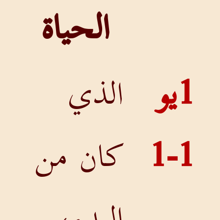
الحياة
1يو
الذي
1-1
كان من