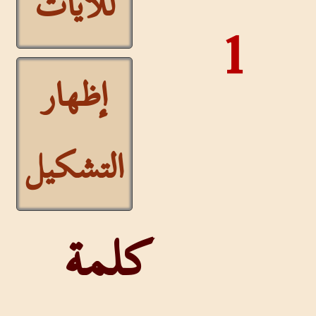
للآيات
1
إظهار
التشكيل
كلمة