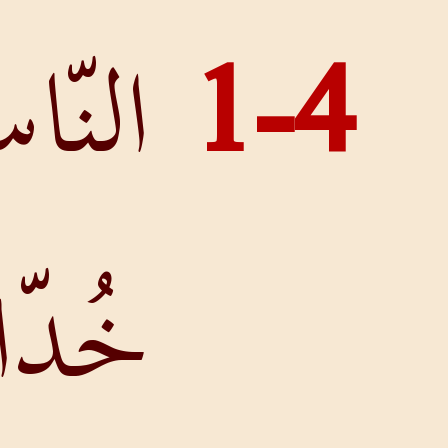
النّاس ُ
خُدّامًا