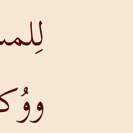
لِلمسيحِ
ووُكلاءَ