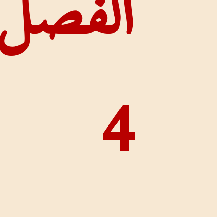
صل
للآيات
إخفاء