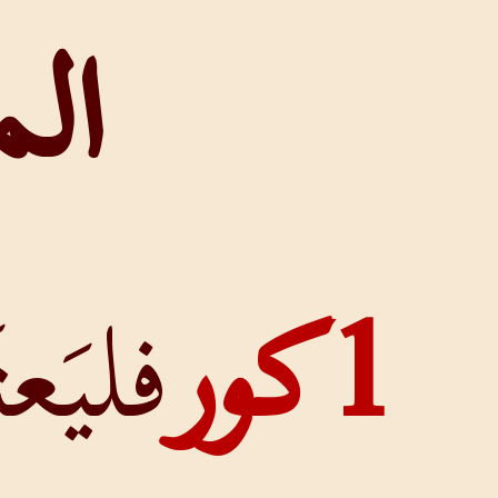
المسيح
فليَعتَبِرْنا