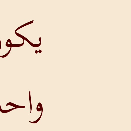
يكونَ كُلُّ
واحدٍ مِنهُم