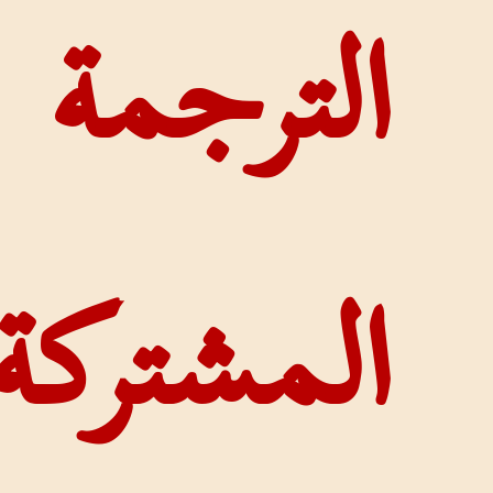
مة
ركة