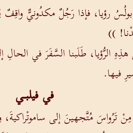
لُسُ رؤيا، فإذا رَجُلٌ مكدُونيٌّ واقِفٌ يَتوسّ
دْنا! ))
هذِهِ الرُّؤيا، طَلَبنا السَّفَرَ في الحالِ إلى 
يرِ فيها.
في فيلبـي
ةَ مِنْ تَرُواسَ مُتَّجهينَ إلى ساموتْراكيةَ