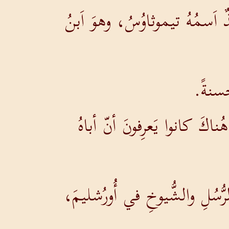
ٌ اَسمُهُ تيموثاوُسُ، وهوَ اَبنُ
حسنةً.
ُناكَ كانوا يَعرِفونَ أنّ أباهُ
رُّسُلِ والشُّيوخِ في أُورُشليمَ،