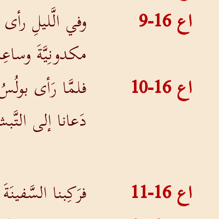
اع 16-9
وفي الَّليلِ رأى بو
مكدونِيَّةَ وساعِ
اع 16-10
فلمَّا رَأى بولُسُ 
دَعانا إلى التَّبش
اع 16-11
فرَكِبنا السَّفينَ