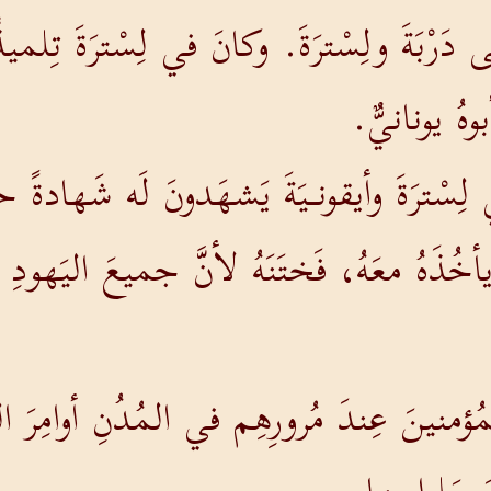
دَرْبَةَ ولِسْترَةَ. وكانَ في لِسْترَةَ تِلميذ
أبوهُ يونانيٌّ.
ِسْترَةَ وأيقونـيَةَ يَشهَدونَ لَه شَهادةً 
أخُذَهُ معَهُ، فَختَنَهُ لأنَّ جميعَ اليَهودِ ه
مُؤمنينَ عِندَ مُرورِهِم في المُدُنِ أوامِرَ ال