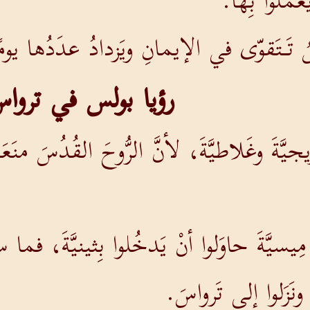
َعمَلوا بِها.
َـتَقوّى في الإيمانِ ويَزدادُ عدَدُها يومًا
رؤيا بولس في تروا
يجيَّةَ وغَلاطيَّةَ، لأنَّ الرُّوحَ القُدُسَ منَع
ِنْ مِيسيَّةَ حاوَلوا أنْ يَدخُلوا بِثينيَّةَ، ف
 ونَزَلوا إلى تَرواسَ.