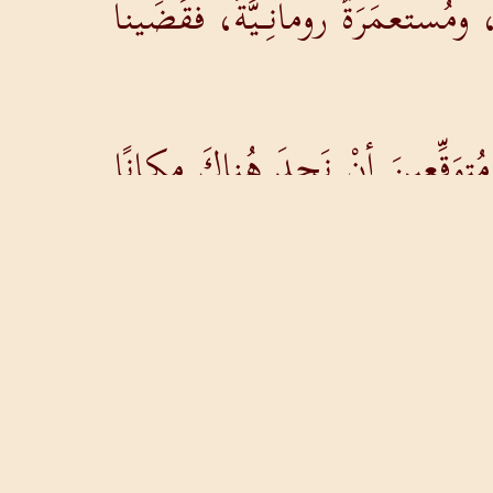
مُستعمَرَةٌ رومانِـيَّةٌ، فقَضَينا
وَقِّعينَ أنْ نَجِدَ هُناكَ مكانًا
معاتِ هُناكَ.
ياتِـيرَةَ، تَبـيعُ الأرجُوانَ وتَعبُد
وا بَيتي وأقيموا فيهِ إذا كُنتُم