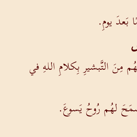
 بَعدَ يومِ.
س
َهُم مِنَ التَّبشيرِ بِكلامِ اللهِ في
ما سمَحَ لهُم رُوحُ يَسوعَ.