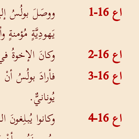
اع 16-1
ووصَلَ بولُسُ إلى 
يَهودِيَّةٍ مُؤمنةٍ و
اع 16-2
وكانَ الإخوةُ في ل
اع 16-3
فأرادَ بولُسُ أنْ ي
يُونانيٌّ.
اع 16-4
وكانوا يُبلِغونَ ال