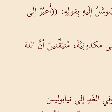
َلُ إلَيهِ بِقولِهِ: ((أُعبُرْ إلى
مكدونِيَّةَ، مُتيَقِّنينَ أنَّ اللهَ
، وفي الغَدِ إلى نيابوليسَ