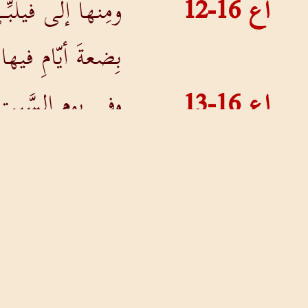
اع 16-12
ومِنها إلى فيلبِّـ
بِضعةَ أيّامِ فيها
اع 16-13
وفي يومِ السَّبتِ 
يَهوديُا لِلصَّلاة
اع 16-14
وكانَت فيهنَّ اَمرأ
اللهَ. ففَتحَ الل
اع 16-15
فلمَّا تعمَّدت هي