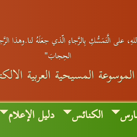
ِ، على الَّتَمَسُّكِ بِالرَّجاءِ الّذي جعَلَهُ لنا.وهذا الرَّجاءُ 
الحِجابَ"
الموسوعة المسيحية العربية الالكتر
ارس
الكنائس
دليل الإعلام