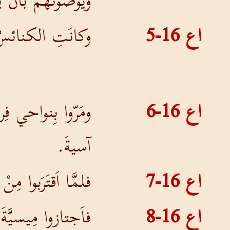
ويُوصونَهُم بأنْ ي
اع 16-5
وكانَتِ الكنائسُ ت
اع 16-6
ومَرّوا بِنواحي فِر
آسيةَ.
اع 16-7
فلمَّا اَقتَرَبوا م
اع 16-8
فاَجتازوا مِيسيَّةَ