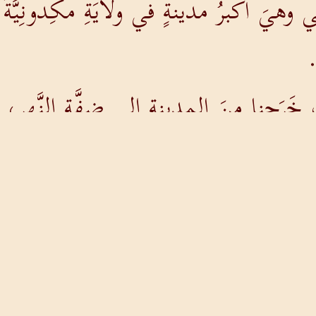
ي وهيَ أكبرُ مدينةٍ في ولايَةِ مكِدونِيَّةَ، و
.
خَرَجنا مِنَ المدينةِ إلى ضفَّةِ النَّهرِ، مُت
ِ. فجَلَسنا نَتَحدَّثُ إلى النِّساءِ المُجت
ةٌ تُصغي إلينا اَسمُها ليديَّةُ مِنْ مدينةِ ثِـ
هُ قلبَها لتُصغيَ إلى كلامِ بولُسَ.
َ وأهلُ بَيتِها، قالَت لنا راجيةً: ((أُدخُل