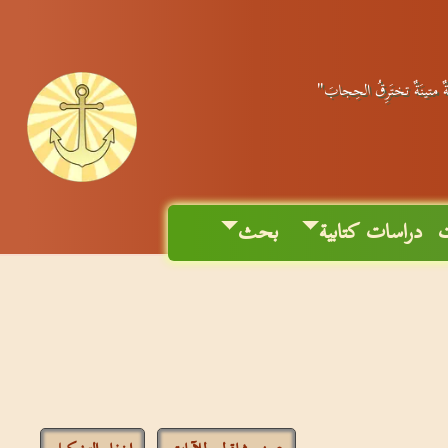
نَةٌ متينَةٌ تختَرِقُ الحِجابَ"
ت
دراسات كتابية
بحث