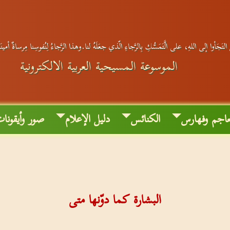
لتَجَأوا إلى اللهِ، على الَّتَمَسُّكِ بِالرَّجاءِ الّذي جعَلَهُ لنا.وهذا الرَّجاءُ لِنُفوسِنا مِرساةٌ أمي
الموسوعة المسيحية العربية الالكترونية
اجم وفهارس
الكنائس
دليل الإعلام
صور وأيقونا
البشارة كما دوّنها متى