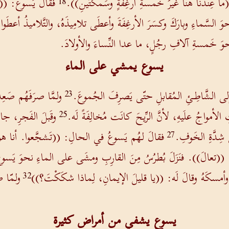
(ما عِندَنا هُنا غيرُ خَمسةِ أرغِفةٍ وسَمكتَينِ)).
فقالَ يَسوعُ: ((
18
وَ السَّماءِ وبارَكَ وكسَرَ الأرغِفَةَ وأعطَى تلامِيذَهُ، والتَّلاميذُ أعطَو
وَ خَمسةِ آلافِ رجُلٍ، ما عدا النِّساءَ والأولادَ.
يسوع يمشي على الماء
إلى الشَّاطِـئِ المُقابلِ حتّى يَصرِفَ الجُموعَ.
ولمَّا صرَفَهُم صَعِد
23
ِ الأمواجُ علَيهِ، لأنَّ الرِّيحَ كانَت مُخالِفَةً لَه.
وقَبلَ الفَجرِ، جا
25
 شِدَّةِ الخَوفِ.
فقالَ لهُم يَسوعُ في الحالِ: ((تَشجَّعوا. أنا هو
27
: ((تعالَ)). فنَزَلَ بُطرُسُ مِنَ القارِبِ ومشَى على الماءِ نحوَ يَسوع
 وأمسكَهُ وقالَ لَه: ((يا قليلَ الإيمانِ، لِماذا شكَكْتَ؟))
ولمّا ص
32
يسوع يشفي من أمراض كثيرة