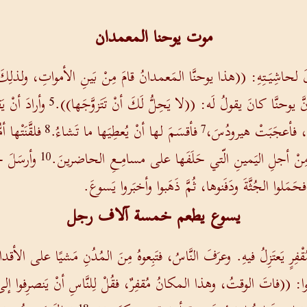
موت يوحنا المعمدان
 لحاشِيَـتِهِ: ((هذا يوحنَّا المَعمدانُ قامَ مِنْ بَينِ الأمواتِ، ولذل
َّ يوحنَّا كانَ يقولُ لَه: ((لا يَحِلُّ لَكَ أنْ تَتَزوَّجَها)).
وأرادَ أنْ يَ
5
لةِ، فأعجَبَتْ هيرودُسَ،
فأقسَمَ لها أنْ يُعطِيَها ما تَشاءُ.
فلقَّنَتْها
8
7
دُ، مِنْ أجلِ اليَمينِ الّتي حَلَفَها على مسامِـعِ الحاضرينَ.
وأرسَلَ ج
10
َمَلوا الجُثَّةَ ودَفَنوها، ثُمَّ ذَهَبوا وأخبَروا يَسوعَ.
يسوع يطعم خمسة آلاف رجل
ٍ يَعتَزِلُ فيهِ. وعرَفَ النَّاسُ، فتَبِعوهُ مِنَ المُدُنِ مَشيًا على الأقدام
وا: ((فاتَ الوقتُ، وهذا المكانُ مُقفِرٌ، فقُلْ لِلنَّاسِ أنْ يَنصرِفوا إل