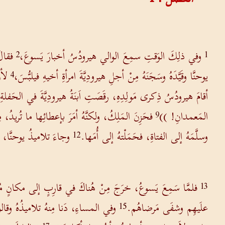
وفي ذلِكَ الوَقتِ سمِعَ الوالي هيرودُسُ أخبارَ يَسوعَ،
فقالَ
2
1
يوحنَّا وقَيَّدَهُ وسَجَنَهُ مِنْ أجلِ هيرودِيَّةَ امرأةِ أخيهِ فيلبُّسَ،
لأن
4
أقامَ هيرودُسُ ذِكرى مَولِدِهِ، رقَصَتِ اَبنَةُ هيرودِيَّةَ في الحَف
المَعمدانِ! ))
فحَزِنَ المَلِكُ، ولكنَّهُ أمَرَ بإعطائِها ما تُري
9
وسلَّمَهُ إلى الفتاةِ، فحَمَلْتهُ إلى أُمَها.
وجاءَ تلاميذُ يوحنَّا، فح
12
فلمَّا سَمِعَ يَسوعُ، خرَجَ مِنْ هُناكَ في قارِبٍ إلى مكانٍ مُقْفِر
13
علَيهِم وشفَى مَرضاهُم.
وفي المساءِ، دَنا مِنهُ تلاميذُهُ وقال
15