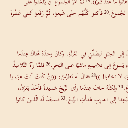
هاتوا ما عندَكُم)).
ثُمَّ أمَرَ الجُموعَ أنْ يَقعُدوا على
19
ا الجُموعَ.
فأكلوا كُلُّهُم حتّى شَبِعوا، ثُمَّ رَفَعوا اَثنتي عَشْرةَ
20
َ إلى الجبَلِ ليصَلّيَ في العُزلَةِ. وكانَ وحدَهُ هُناكَ عِندَما
ءَ يَسوعُ إلى تلاميذِهِ ماشيًا على البَحرِ.
فلمَّا رآهُ التَّلاميذُ
26
َ، لا تخافوا! ))
فقالَ لَه بُطرُسُ: ((إنْ كُنتَ أنتَ هوَ، يا
28
َ.
ولكنَّهُ خافَ عِندَما رأى الرِّيحَ شديدةً فأخَذَ يَغرَقُ،
30
َعِدا إلى القارِبِ هَدأَتِ الرِّيحُ.
فسجَدَ لَه الّذينَ كانوا
33