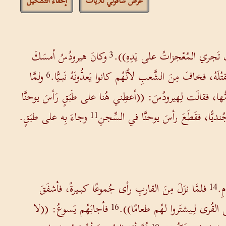
عرض شاقولي للآيات
إخفاء التشكيل
ِكَ تَجري المُعْجزاتُ على يَدِهِ)).
وكانَ هيرودُسُ أمسَكَ
3
قتُلَهُ، فخافَ مِنَ الشَّعبِ لأنَّهُم كانوا يَعدُّونَهُ نَبـيًّا.
ولمَّا
6
 أمُّها، فقالَت لِهيرودُسَ: ((أعطِني هُنا على طَبَقٍ رَأسَ يوحنَّا
ُنديًّا، فقَطَعَ رأسَ يوحنَّا في السِّجنِ
وجاءَ بِه على طبَقٍ.
11
ِ.
فلمَّا نزَلَ مِنَ القاربِ رأى جُموعًا كبـيرةً، فأشفَقَ
14
ى القُرى لِـيشتَروا لهُم طعامًا)).
فأجابَهُم يَسوعُ: ((لا
16