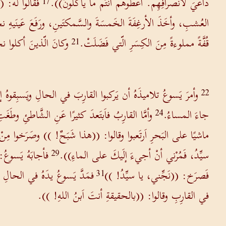
داعيَ لاَنصرافِهِم. أعطوهُم أنتُم ما يأكلونَ)).
فقالوا لَه: (
17
العُشبِ، وأخَذَ الأرغِفَةَ الخَمسَةَ والسَّمكتَينِ، ورَفَعَ عَينَيهِ نح
قُفَّةً مملوءةً مِنَ الكِسَرِ الّتي فَضَلَتْ.
وكانَ الّذينَ أكلوا نح
21
وأمرَ يَسوعُ تلاميذَهُ أن يَركبوا القارِبَ في الحالِ ويَسبِقوهُ 
22
جاءَ المساءُ.
وأمَّا القارِبُ فاَبتَعدَ كثيرًا عَنِ الشَّاطئِ وطَغَت
24
ماشيًا على البَحرِ اَرتَعبوا وقالوا: ((هذا شَبَحٌ! )) وصَرَخوا مِنْ
سيِّدُ، فَمُرْني أنْ أجيءَ إلَيكَ على الماءِ)).
فأجابَهُ يَسوعُ
29
فَصرَخ: ((نَجِّني، يا سيِّدُ! ))
فمَدَّ يَسوعُ يدَهُ في الحالِ
31
في القارِبِ وقالوا: ((بالحقيقةِ أنتَ اَبنُ اللهِ! )).