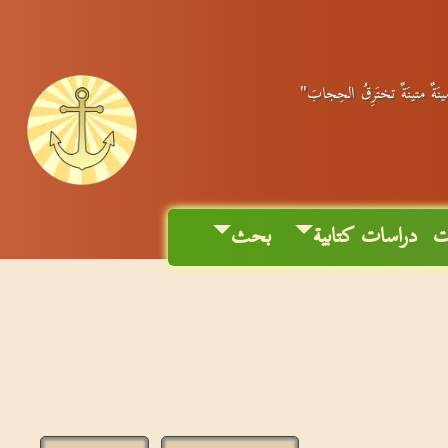
مينَةٌ متينَةٌ تختَرِقُ الحِجابَ"
ت
دراسات كتابية
بحث