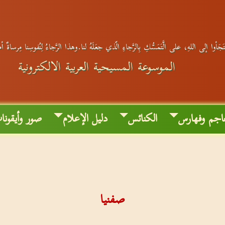
جَأوا إلى اللهِ، على الَّتَمَسُّكِ بِالرَّجاءِ الّذي جعَلَهُ لنا.وهذا الرَّجاءُ لِنُفوسِنا مِرساةٌ أ
الموسوعة المسيحية العربية الالكترونية
اجم وفهارس
الكنائس
دليل الإعلام
صور وأيقونا
صفنيا