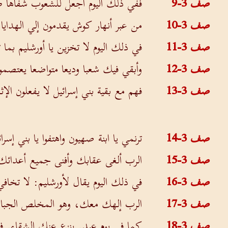
صف 3-9
ففي ذلك اليوم أجعل للشعوب شفاها طا
صف 3-10
من عبر أنهار كوش يقدمون إلي الهدايا
صف 3-11
في ذلك اليوم لا تخزين يا أورشليم ب
صف 3-12
وأبقي فيك شعبا وديعا متواضعا يعتصمو
صف 3-13
فهم مع بقية بني إسرائيل لا يفعلون ال
صف 3-14
ترنمي يا ابنة صهيون واهتفوا يا بني إس
صف 3-15
الرب ألغى عقابك وأفنى جميع أعدائك.
صف 3-16
في ذلك اليوم يقال لأورشليم: لا تخاف
صف 3-17
الرب إلهك معك، وهو المخلص الجبار.
صف 3-18
كما في يوم عيد. ينزع عنك الشقاء. ف