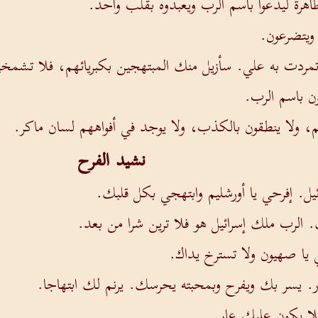
هرة ليدعوا باسم الرب ويعبدوه بقلب واحد.
 ويتضرعون.
ما تمردت به علي. سأزيل منك المبتهجين بكبريائهم، فلا تش
ن باسم الرب.
إثم، ولا ينطقون بالكذب، ولا يوجد في أفواههم لسان ماكر.
نشيد الفرح
رائيل. إفرحي يا أورشليم وابتهجي بكل قلبك.
 الرب ملك إسرائيل هو فلا ترين شرا من بعد.
ي يا صهيون ولا تسترخ يداك.
 يسر بك ويفرح وبمحبته يحرسك. يرنم لك ابتهاجا.
لا يكون عليك عار.