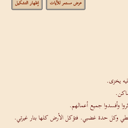
عرض مستمر للآيات
إظهار التشكيل
ليه يخزى.
ساكن.
روا وأفسدوا جميع أعمالهم.
طي وكل حدة غضبي. فتؤكل الأرض كلها بنار غيرتي.