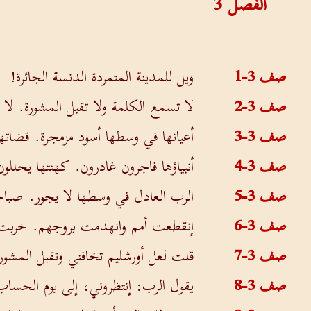
الفصل
3
صف 3-1
ويل للمدينة المتمردة الدنسة الجائرة!
صف 3-2
لا تسمع الكلمة ولا تقبل المشورة. لا 
صف 3-3
أعيانها في وسطها أسود مزمجرة. قضاتها
صف 3-4
أنبياؤها فاجرون غادرون. كهنتها يحللو
صف 3-5
الرب العادل في وسطها لا يجور. صباحا
صف 3-6
إنقطعت أمم وانهدمت بروجهم. خربت شو
صف 3-7
قلت لعل أورشليم تخافني وتقبل المشور
صف 3-8
يقول الرب: إنتظروني، إلى يوم الح