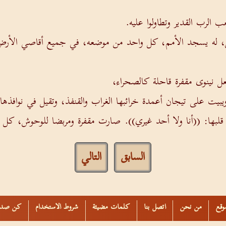
الرب القدير وتطاولوا عليه.
، له يسجد الأمم، كل واحد من موضعه، في جميع أقاصي الأرض
ل نينوى مقفرة قاحلة كالصحراء،
يت على تيجان أعمدة خرائبها الغراب والقنفذ، وتقيل في نوافذها 
 قلبها: ((أنا ولا أحد غيري)). صارت مقفرة ومربضا للوحوش، كل م
السابق
التالي
وقع
من نحن
اتصل بنا
كلمات مضيئة
شروط الاستخدام
كن صدي