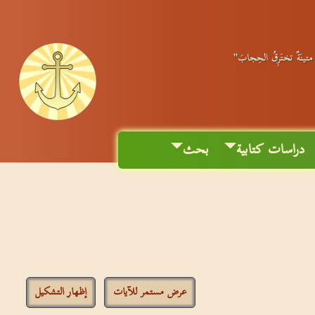
ٌ متينَةٌ تختَرِقُ الحِجابَ"
دراسات كتابية
بحث
عرض مستمر للآيات
إظهار التشكيل