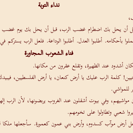
نداء التوبة
ف،
، قبل أن يحل بك اضطرام غضب الرب، قبل أن يحل بك يوم غضب ا
لوا بأحكامه. أطلبوا العدل. أطلبوا الوداعة. فلعل الرب يستركم في
فناء الشعوب المجاورة
ان أشدود عند الظهيرة، وتقلع عقرون من مكانها.
يتيين! كلمة الرب عليك يا أرض كنعان، يا أرض الفلسطيين، فيبي
ر للمواشي.
ن مواشيهم، وفي بيوت أشقلون عند الغروب يربضونها، لأن الرب إل
ا شعبي وتطاولوا على تخومهم.
أجعل أرض موآب كسدوم، وأرض بني عمون كعمورة. سأجعلها ملكا للق