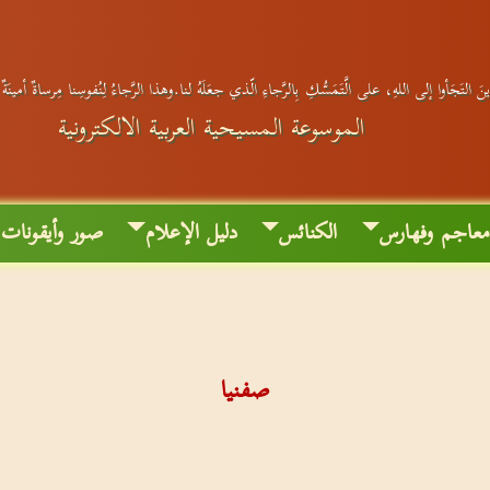
َ التَجَأوا إلى اللهِ، على الَّتَمَسُّكِ بِالرَّجاءِ الّذي جعَلَهُ لنا.وهذا الرَّجاءُ لِنُفوسِنا مِرساةٌ أمينَة
الموسوعة المسيحية العربية الالكترونية
عاجم وفهارس
الكنائس
دليل الإعلام
صور وأيقونات
صفنيا