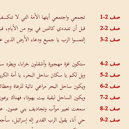
صف 2-1
تجمعي واجتمعي أيتها الأمة التي لا تنكس
صف 2-2
قبل أن تتبددي كالتبن في يوم من الأيام
صف 2-3
إلتمسوا الرب يا جميع ودعاء الأرض الذين عم
صف 2-4
ستكون غزة مهجورة وأشقلون خرابا، ويطرد سك
صف 2-5
ويل لكم يا سكان ساحل البحر، يا أمة الكر
صف 2-6
ويكون ساحل البحر مراعي نائية للرعاة وحظائ
صف 2-7
ويكون الساحل لبقية بيت يهوذا، فهناك يرعو
صف 2-8
سمعت تعيير موآب وتجاديف بني عمون. عيرو
صف 2-9
حي أنا، يقول الرب القدير إله إسرائيل، س